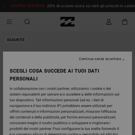
Salta
DOPPIA OFFERTA
25% di sconto extra su tutti gli articoli in saldo*
alle
informazioni
sul
prodotto
ESAURITE
Continua senza accettare
SCEGLI COSA SUCCEDE AI TUOI DATI
PERSONALI
In collaborazione con i nostri partner, utilizziamo i cookie o dei
sistemi equivalenti per salvare e/o accedere a delle informazioni sul
tuo dispositivo. Tali informazioni personali (ad es. i dati di
navigazione e il tuo indirizzo IP) potrebbero essere utilizzati per:
offrirti contenuti e informazioni personalizzati, misurare l’efficacia
dei contenuti e della pubblicità, per fornire annunci personalizzati,
conoscere meglio il nostro pubblico o sviluppare e migliorare i
prodotti dei nostri partner. Puoi configurare la tua scelta fornendo il
tuo consenso all’uso di determinati cookie o negandolo ad altri tipi