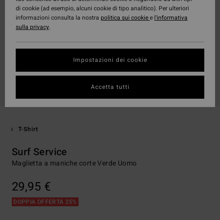
di cookie (ad esempio, alcuni cookie di tipo analitico). Per ulteriori
informazioni consulta la nostra
politica sui cookie
e
l'informativa
sulla privacy
.
Impostazioni dei cookie
Accetta tutti
T-Shirt
Surf Service
Maglietta a maniche corte Verde Uomo
29,95 €
DOPPIA OFFERTA 25%