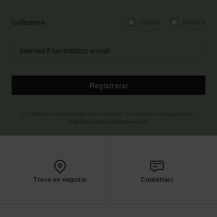
Collezione
Uomo
Donna
Registrarsi
(*) Offerta on-line valida per i nuovi membri - Le condizioni complete sono
disponibili nella mail di benvenuto
Trova un negozio
Contattaci