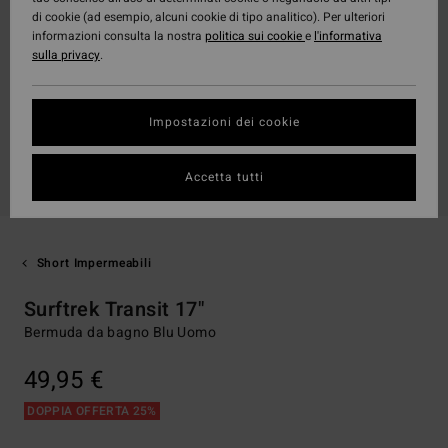
di cookie (ad esempio, alcuni cookie di tipo analitico). Per ulteriori
informazioni consulta la nostra
politica sui cookie
e
l'informativa
sulla privacy
.
Impostazioni dei cookie
Accetta tutti
Short Impermeabili
Surftrek Transit 17"
Bermuda da bagno Blu Uomo
49,95 €
DOPPIA OFFERTA 25%