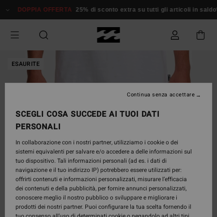
Salta
DOPPIA OFFERTA
25% di sconto extra su tutti gli articoli in saldo*
alle
informazioni
sul
prodotto
ESAURITE
Continua senza accettare
SCEGLI COSA SUCCEDE AI TUOI DATI
PERSONALI
In collaborazione con i nostri partner, utilizziamo i cookie o dei
sistemi equivalenti per salvare e/o accedere a delle informazioni sul
tuo dispositivo. Tali informazioni personali (ad es. i dati di
navigazione e il tuo indirizzo IP) potrebbero essere utilizzati per:
offrirti contenuti e informazioni personalizzati, misurare l’efficacia
dei contenuti e della pubblicità, per fornire annunci personalizzati,
conoscere meglio il nostro pubblico o sviluppare e migliorare i
prodotti dei nostri partner. Puoi configurare la tua scelta fornendo il
tuo consenso all’uso di determinati cookie o negandolo ad altri tipi