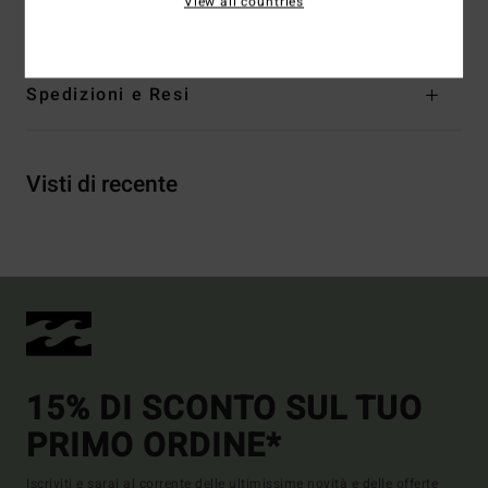
View all countries
riciclato, 20 % cotone, 9 % elastan
Spedizioni e Resi
Visti di recente
15% DI SCONTO SUL TUO
PRIMO ORDINE*
Iscriviti e sarai al corrente delle ultimissime novità e delle offerte