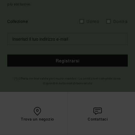
più esclusive.
Collezione
Uomo
Donna
Registrarsi
(*) Offerta on-line valida per i nuovi membri - Le condizioni complete sono
disponibili nella mail di benvenuto
Trova un negozio
Contattaci