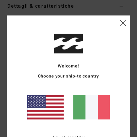
Dettagli & caratteristiche
Bermuda da bagno Blu Uomo
Style
24A321508
Codice colore
dyb
Caratteristiche
Tessuto:
elasticizzato in 4 direzioni
Bordo esterno:
bordo esterno da 17”
Welcome!
Vestibilità regular
Choose your ship-to country
Cintura elastica con coulisse
Tasche per le mani
Tasca posteriore con cerniera
Asola posteriore per cordino
Spilla in silicone
Assorbente e ad asciugatura rapida
Composizione
[Tessuto Principale] 71 % poliestere