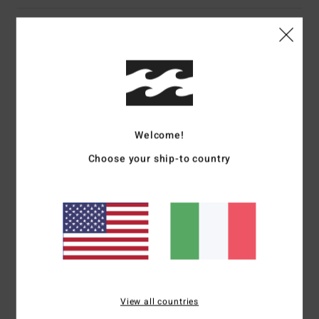
Dettagli & caratteristiche
Women Brown One-Piece Swimsuit
Style
24O302509
Codice colore
cpk0
Caratteristiche
Welcome!
Fabric:
Recycled tanlines
Choose your ship-to country
Bum coverage:
Biarritz
Leg:
High leg
Padding:
None
Details:
V neckline, plunging back neckline with straps
Branding:
Embroidered logo.
Composizione
[Main Fabric] 91% Recycled Polyester / 9%
Elastane
View all countries