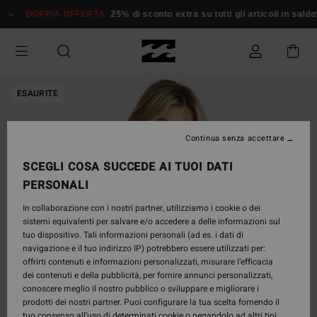
Salta
DOPPIA OFFERTA
25% di sconto extra su tutti gli articoli in saldo*
alle
informazioni
sul
prodotto
ESAURITE
Continua senza accettare
SCEGLI COSA SUCCEDE AI TUOI DATI
PERSONALI
In collaborazione con i nostri partner, utilizziamo i cookie o dei
sistemi equivalenti per salvare e/o accedere a delle informazioni sul
tuo dispositivo. Tali informazioni personali (ad es. i dati di
navigazione e il tuo indirizzo IP) potrebbero essere utilizzati per:
offrirti contenuti e informazioni personalizzati, misurare l’efficacia
dei contenuti e della pubblicità, per fornire annunci personalizzati,
conoscere meglio il nostro pubblico o sviluppare e migliorare i
prodotti dei nostri partner. Puoi configurare la tua scelta fornendo il
tuo consenso all’uso di determinati cookie o negandolo ad altri tipi