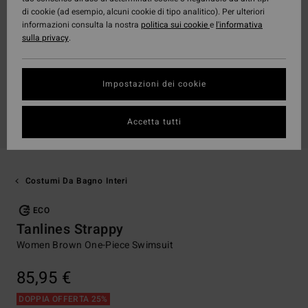
di cookie (ad esempio, alcuni cookie di tipo analitico). Per ulteriori
informazioni consulta la nostra
politica sui cookie
e
l'informativa
sulla privacy
.
Impostazioni dei cookie
Accetta tutti
Costumi Da Bagno Interi
ECO
Tanlines Strappy
Women Brown One-Piece Swimsuit
85,95 €
DOPPIA OFFERTA 25%