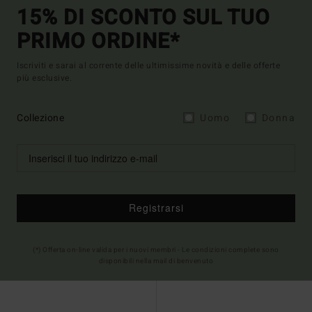
15% DI SCONTO SUL TUO
PRIMO ORDINE*
Iscriviti e sarai al corrente delle ultimissime novità e delle offerte
più esclusive.
Collezione
Uomo
Donna
Registrarsi
(*) Offerta on-line valida per i nuovi membri - Le condizioni complete sono
disponibili nella mail di benvenuto