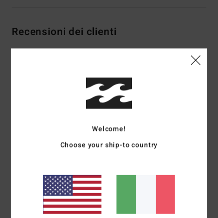
Recensioni dei clienti
Punteggio medio
4.5
/5
basato su
2 recensioni verificate
dal ottobre 2025
Welcome!
Il 50% dei nostri clienti consiglia questo prodotto
Choose your ship-to country
Comfort
Rapporto qualità-prezzo
4.5
4.5
Taglia
Materiale
4.5
Troppo piccolo
Troppo grande