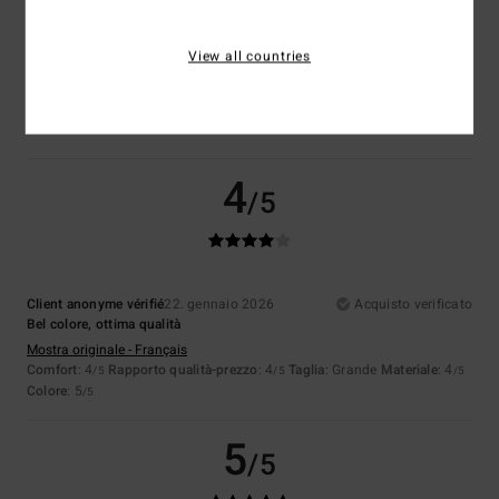
Colore
View all countries
5.0
4
/5
Client anonyme vérifié
22. gennaio 2026
Acquisto verificato
Bel colore, ottima qualità
Mostra originale - Français
Comfort
: 4
Rapporto qualità-prezzo
: 4
Taglia
: Grande
Materiale
: 4
/5
/5
/5
Colore
: 5
/5
5
/5