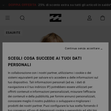
Salta
DOPPIA OFFERTA
25% di sconto extra su tutti gli articoli in sald
alle
informazioni
sul
prodotto
ESAURITE
Continua senza accettare
SCEGLI COSA SUCCEDE AI TUOI DATI
PERSONALI
In collaborazione con i nostri partner, utilizziamo i cookie o dei
sistemi equivalenti per salvare e/o accedere a delle informazioni sul
tuo dispositivo. Tali informazioni personali (ad es. i dati di
navigazione e il tuo indirizzo IP) potrebbero essere utilizzati per:
offrirti contenuti e informazioni personalizzati, misurare l’efficacia
dei contenuti e della pubblicità, per fornire annunci personalizzati,
conoscere meglio il nostro pubblico o sviluppare e migliorare i
prodotti dei nostri partner. Puoi configurare la tua scelta fornendo il
tuo consenso all’uso di determinati cookie o negandolo ad altri tipi