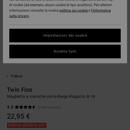
di cookie (ad esempio, alcuni cookie di tipo analitico). Per ulteriori
informazioni consulta la nostra
politica sui cookie
e
l'informativa
sulla privacy
.
Impostazioni dei cookie
Accetta tutti
T-Shirt
Twin Fins
Maglietta a maniche corte Beige Ragazzo 8-16
4.5
(2 Recensioni)
22,95 €
DOPPIA OFFERTA 25%