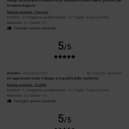
Design accattivante e texture molto piacevole Calore medio, perfetto per
la mezza stagione
Mostra originale - Français
Comfort
: 5
Rapporto qualità-prezzo
: 5
Taglia
: Taglia perfetta
/5
/5
Materiale
: 5
Colore
: 4
/5
/5
Consiglio questo prodotto
5
/5
Andrew
8. dicembre 2025
Acquisto verificato
Ho apprezzato molto il design e la qualità della vestibilità.
Mostra originale - English
Comfort
: 5
Rapporto qualità-prezzo
: 4
Taglia
: Taglia perfetta
/5
/5
Materiale
: 5
Colore
: 5
/5
/5
Consiglio questo prodotto
5
/5