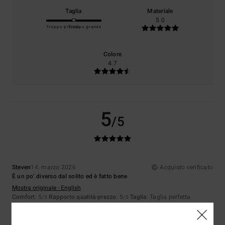
Taglia
Materiale
5.0
Troppo piccolo
Troppo grande
Colore
4.7
5
/5
Steven
14. marzo 2026
Acquisto verificato
È un po’ diverso dal solito ed è fatto bene
Mostra originale - English
Comfort
: 5
Rapporto qualità-prezzo
: 5
Taglia
: Taglia perfetta
/5
/5
Materiale
: 5
Colore
: 5
/5
/5
Consiglio questo prodotto