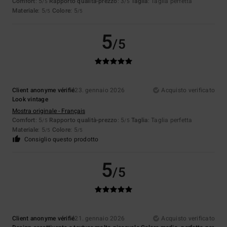
Comfort
: 5
Rapporto qualità-prezzo
: 3
Taglia
: Taglia perfetta
/5
/5
Materiale
: 5
Colore
: 5
/5
/5
5
/5
Client anonyme vérifié
23. gennaio 2026
Acquisto verificato
Look vintage
Mostra originale - Français
Comfort
: 5
Rapporto qualità-prezzo
: 5
Taglia
: Taglia perfetta
/5
/5
Materiale
: 5
Colore
: 5
/5
/5
Consiglio questo prodotto
5
/5
Client anonyme vérifié
21. gennaio 2026
Acquisto verificato