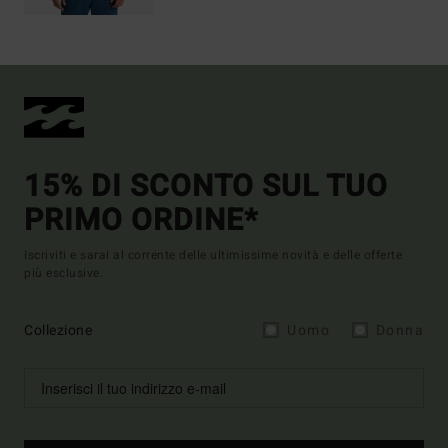
15% DI SCONTO SUL TUO
PRIMO ORDINE*
Iscriviti e sarai al corrente delle ultimissime novità e delle offerte
più esclusive.
Collezione
Uomo
Donna