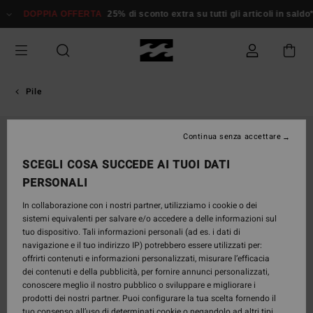
Salta
DOPPIA OFFERTA
25% di sconto extra su tutti gli articoli in sald
alle
informazioni
sul
prodotto
Pile
Continua senza accettare
SCEGLI COSA SUCCEDE AI TUOI DATI
PERSONALI
In collaborazione con i nostri partner, utilizziamo i cookie o dei
sistemi equivalenti per salvare e/o accedere a delle informazioni sul
tuo dispositivo. Tali informazioni personali (ad es. i dati di
navigazione e il tuo indirizzo IP) potrebbero essere utilizzati per:
offrirti contenuti e informazioni personalizzati, misurare l’efficacia
dei contenuti e della pubblicità, per fornire annunci personalizzati,
conoscere meglio il nostro pubblico o sviluppare e migliorare i
prodotti dei nostri partner. Puoi configurare la tua scelta fornendo il
tuo consenso all’uso di determinati cookie o negandolo ad altri tipi