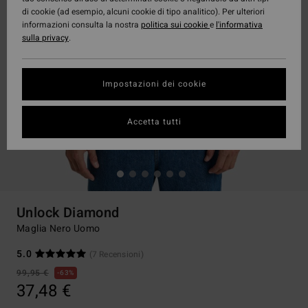
di cookie (ad esempio, alcuni cookie di tipo analitico). Per ulteriori
informazioni consulta la nostra
politica sui cookie
e
l'informativa
sulla privacy
.
Impostazioni dei cookie
Accetta tutti
Unlock Diamond
Maglia Nero Uomo
5.0
(7 Recensioni)
99,95 €
63%
37,48 €