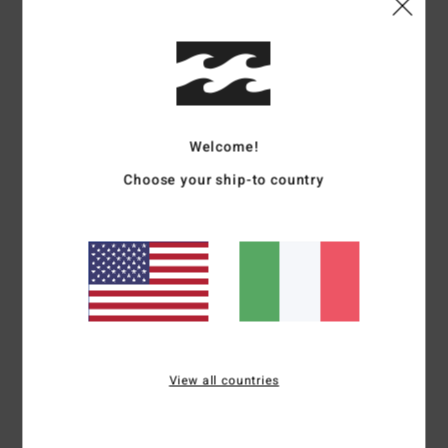
Recensioni dei clienti
Punteggio medio
Welcome!
4.0
Choose your ship-to country
/5
basato su
1 recensioni verificate
dal luglio 2026
Il 100% dei nostri clienti consiglia questo prodotto
Comfort
Rapporto qualità-prezzo
5.0
3.0
View all countries
Taglia
Materiale
4.0
Troppo piccolo
Troppo grande