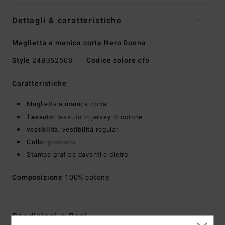
Dettagli & caratteristiche
Maglietta a manica corta Nero Donna
Style
24B352508
Codice colore
ofb
Caratteristiche
Maglietta a manica corta
Tessuto:
tessuto in jersey di cotone
vestibilità:
vestibilità regular
Collo:
girocollo
Stampa grafica davanti e dietro
Composizione
100% cotone
Spedizioni e Resi