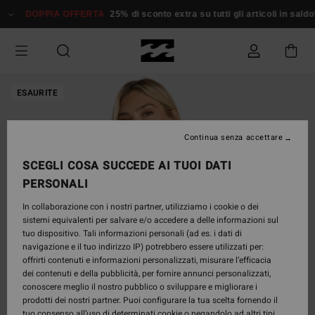
Salta
DOPPIA OFFERTA
25% di sconto extra su tutti gli articoli in saldo*
alle
informazioni
sul
prodotto
ESAURITE
Continua senza accettare
SCEGLI COSA SUCCEDE AI TUOI DATI
PERSONALI
In collaborazione con i nostri partner, utilizziamo i cookie o dei
sistemi equivalenti per salvare e/o accedere a delle informazioni sul
tuo dispositivo. Tali informazioni personali (ad es. i dati di
navigazione e il tuo indirizzo IP) potrebbero essere utilizzati per:
offrirti contenuti e informazioni personalizzati, misurare l’efficacia
dei contenuti e della pubblicità, per fornire annunci personalizzati,
conoscere meglio il nostro pubblico o sviluppare e migliorare i
prodotti dei nostri partner. Puoi configurare la tua scelta fornendo il
tuo consenso all’uso di determinati cookie o negandolo ad altri tipi