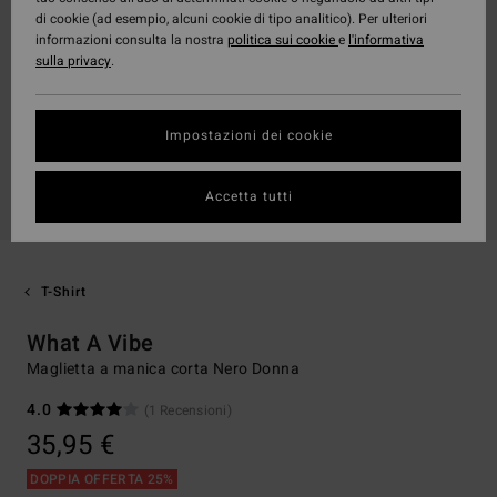
di cookie (ad esempio, alcuni cookie di tipo analitico). Per ulteriori
informazioni consulta la nostra
politica sui cookie
e
l'informativa
sulla privacy
.
Impostazioni dei cookie
Accetta tutti
T-Shirt
What A Vibe
Maglietta a manica corta Nero Donna
4.0
(1 Recensioni)
35,95 €
DOPPIA OFFERTA 25%