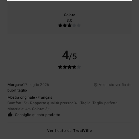
Colore
3.0
4
/5
Morgane
17. luglio 2026
Acquisto verificato
buon taglio
Mostra originale - Français
Comfort
: 5
Rapporto qualità-prezzo
: 3
Taglia
: Taglia perfetta
/5
/5
Materiale
: 4
Colore
: 3
/5
/5
Consiglio questo prodotto
Verificato da
TrustVille