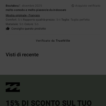
Boutabou
7. dicembre 2025
Acquisto verificato
molto comodo e molto piacevole da indossare
Mostra originale - Français
Comfort
: 5
Rapporto qualità-prezzo
: 5
Taglia
: Taglia perfetta
/5
/5
Materiale
: 5
Colore
: 5
/5
/5
Consiglio questo prodotto
Verificato da
TrustVille
Visti di recente
15% DI SCONTO SUL TUO