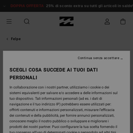
Salta
DOPPIA OFFERTA
25% di sconto extra su tutti gli articoli in saldo*
alle
informazioni
sul
prodotto
Felpe
ESAURITE
Continua senza accettare
SCEGLI COSA SUCCEDE AI TUOI DATI
PERSONALI
In collaborazione con i nostri partner, utilizziamo i cookie o dei
sistemi equivalenti per salvare e/o accedere a delle informazioni sul
tuo dispositivo. Tali informazioni personali (ad es. i dati di
navigazione e il tuo indirizzo IP) potrebbero essere utilizzati per:
offrirti contenuti e informazioni personalizzati, misurare l’efficacia
dei contenuti e della pubblicità, per fornire annunci personalizzati,
conoscere meglio il nostro pubblico o sviluppare e migliorare i
prodotti dei nostri partner. Puoi configurare la tua scelta fornendo il
tuo consenso all’uso di determinati cookie o negandolo ad altri tipi