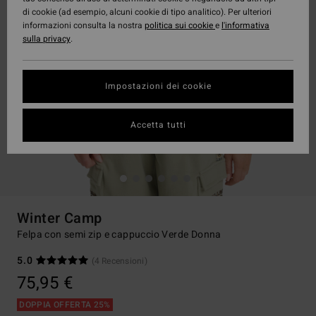
di cookie (ad esempio, alcuni cookie di tipo analitico). Per ulteriori
informazioni consulta la nostra
politica sui cookie
e
l'informativa
sulla privacy
.
Impostazioni dei cookie
Accetta tutti
Winter Camp
Felpa con semi zip e cappuccio Verde Donna
5.0
(4 Recensioni)
75,95 €
DOPPIA OFFERTA 25%