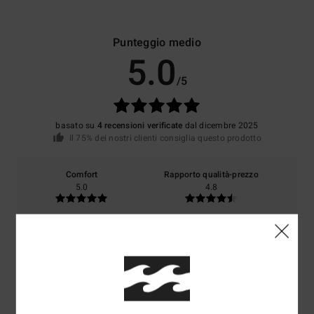
Punteggio medio
5.0
/5
basato su
4 recensioni verificate
dal dicembre 2025
Il 75% dei nostri clienti consiglia questo prodotto
Comfort
Rapporto qualità-prezzo
5.0
4.8
Taglia
Materiale
4.8
Troppo piccolo
Troppo grande
Colore
4.7