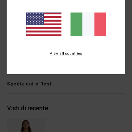
Spessore:
202 mm
Inserimento:
sistema di inserimento con cerniera
posteriore
Cucitura esterna:
punto flatlock
Fodera:
esterno e interno recycler 100% riciclati,
realizzati con bottiglie di PET riciclate
Composizione
[Tessuto principale] 87% poliestere
View all countries
riciclato, 13% elastan riciclato
Spedizioni e Resi
Visti di recente