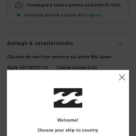
Consegna a casa o presso un punto di ritiro
Consegna prevista a partire da
10 agosto
Dettagli & caratteristiche
Chaleco de surf con cerniera sul petto Blu Uomo
Style
ABYW000104
Codice colore
brq0
Caratteristiche
Collezione:
collezione Absolute
Tessuto:
PRO STRETCH! - Tessuto esterno 100% riciclato
Tessuto interno Silicone Stretch
Schiuma in neoprene:
schiuma Superlight parzialmente
Welcome!
riciclata
Choose your ship-to country
Tipo:
corpetto smanicato