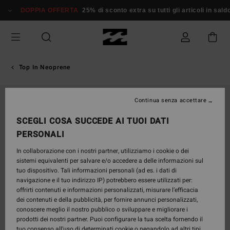
Salta
DOPPIA OFFERTA
25% di sconto extra su tutti gli articoli in saldo*
alle
informazioni
sul
prodotto
Top In Neoprene
Continua senza accettare
SCEGLI COSA SUCCEDE AI TUOI DATI
PERSONALI
In collaborazione con i nostri partner, utilizziamo i cookie o dei
sistemi equivalenti per salvare e/o accedere a delle informazioni sul
tuo dispositivo. Tali informazioni personali (ad es. i dati di
navigazione e il tuo indirizzo IP) potrebbero essere utilizzati per:
offrirti contenuti e informazioni personalizzati, misurare l’efficacia
dei contenuti e della pubblicità, per fornire annunci personalizzati,
conoscere meglio il nostro pubblico o sviluppare e migliorare i
prodotti dei nostri partner. Puoi configurare la tua scelta fornendo il
tuo consenso all’uso di determinati cookie o negandolo ad altri tipi