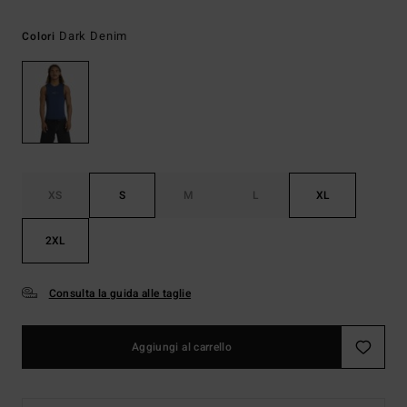
Dark Denim
Colori
XS
S
M
L
XL
2XL
Consulta la guida alle taglie
Aggiungi al carrello