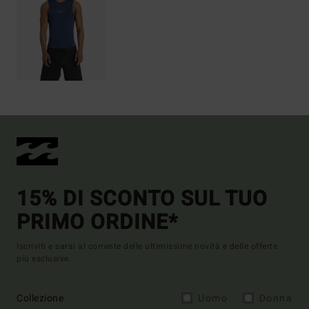
15% DI SCONTO SUL TUO
PRIMO ORDINE*
Iscriviti e sarai al corrente delle ultimissime novità e delle offerte
più esclusive.
Collezione
Uomo
Donna