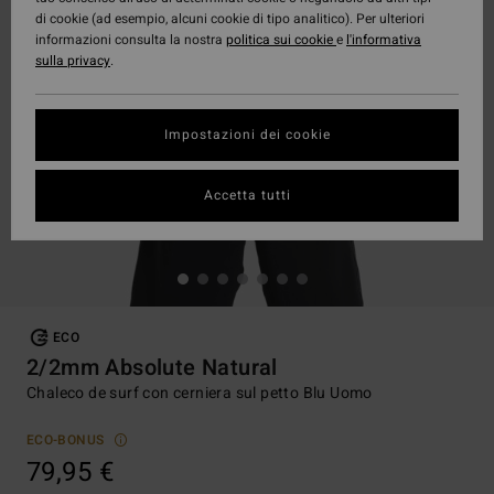
di cookie (ad esempio, alcuni cookie di tipo analitico). Per ulteriori
informazioni consulta la nostra
politica sui cookie
e
l'informativa
sulla privacy
.
Impostazioni dei cookie
Accetta tutti
ECO
2/2mm Absolute Natural
Chaleco de surf con cerniera sul petto Blu Uomo
ECO-BONUS
79,95 €