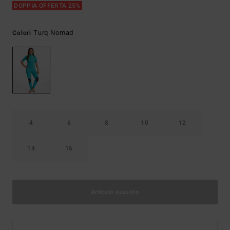
DOPPIA OFFERTA 25%
Turq Nomad
Colori
4
6
8
10
12
14
16
Articolo esaurito