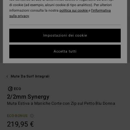
di cookie (ad esempio, alcuni cookie di tipo analitico). Per ulteriori
informazioni consulta la nostra
politica sui cookie
e
l'informativa
sulla privacy
.
Impostazioni dei cookie
Accetta tutti
Mute Da Surf Integrali
ECO
2/2mm Synergy
Muta Estiva a Maniche Corte con Zip sul Petto Blu Donna
ECO-BONUS
219,95 €