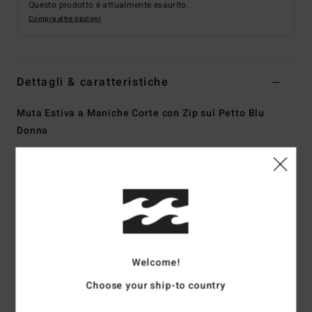
Questo prodotto è attualmente esaurito.
Compra altre opzioni
Dettagli & caratteristiche
Muta Estiva a Maniche Corte con Zip sul Petto Blu
Donna
Style
ABJW300100
Codice colore
blw0
Caratteristiche
Tessuto:
tessuto esterno Superflex Recycler, realizzato
al 100% con fibre riciclate
Tessuto interno in silicone elasticizzato
Welcome!
Schiuma di neoprene: schiuma Superlight parzialmente
Choose your ship-to country
riciclata
realizzata con pneumatici rigenerati e scampoli di