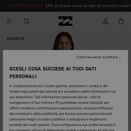
Salta
DOPPIA OFFERTA
25% di sconto extra su tutti gli articoli in saldo*
alle
informazioni
sul
prodotto
ESAURITE
Continua senza accettare
SCEGLI COSA SUCCEDE AI TUOI DATI
PERSONALI
In collaborazione con i nostri partner, utilizziamo i cookie o dei
sistemi equivalenti per salvare e/o accedere a delle informazioni sul
tuo dispositivo. Tali informazioni personali (ad es. i dati di
navigazione e il tuo indirizzo IP) potrebbero essere utilizzati per:
offrirti contenuti e informazioni personalizzati, misurare l’efficacia
dei contenuti e della pubblicità, per fornire annunci personalizzati,
conoscere meglio il nostro pubblico o sviluppare e migliorare i
prodotti dei nostri partner. Puoi configurare la tua scelta fornendo il
tuo consenso all’uso di determinati cookie o negandolo ad altri tipi