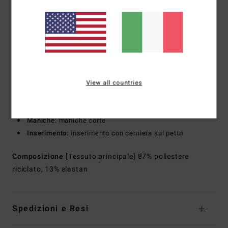
neoprene, per la massima ritenzione termica unita a grande
elasticità
Cuciture esterne: cuciture GBS (glued and blind stitched)
per la massima flessibilità e infiltrazioni minime
Cuciture interne: punti soggetti a maggiore pressione con
rinforzo in nastro melco
Forma:
muta integrale a maniche corte
View all countries
Spessore:
2/2 mm
Collo:
collo mock
Maniche:
maniche corte
Inserimento:
inserimento con cerniera sul petto
Composizione
[Tessuto principale] 87% poliestere
riciclato, 13% elastan
Spedizioni e Resi