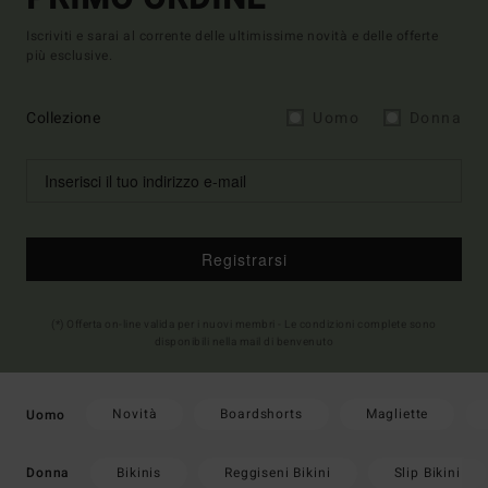
Iscriviti e sarai al corrente delle ultimissime novità e delle offerte
più esclusive.
Collezione
Uomo
Donna
Registrarsi
(*) Offerta on-line valida per i nuovi membri - Le condizioni complete sono
disponibili nella mail di benvenuto
Novità
Boardshorts
Magliette
Uomo
Bikinis
Reggiseni Bikini
Slip Bikini
Donna