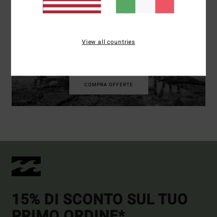
View all countries
BAMBINO
COMPRA OFFERTE
15% DI SCONTO SUL TUO
PRIMO ORDINE*