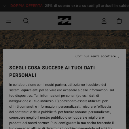
DOPPIA OFFERTA
25% di sconto extra su tutti gli articoli in saldo*
Continua senza accettare
SCEGLI COSA SUCCEDE AI TUOI DATI
PERSONALI
In collaborazione con i nostri partner, utilizziamo i cookie o dei
sistemi equivalenti per salvare e/o accedere a delle informazioni sul
tuo dispositivo. Tali informazioni personali (ad es. i dati di
navigazione e il tuo indirizzo IP) potrebbero essere utilizzati per:
offrirti contenuti e informazioni personalizzati, misurare l’efficacia
dei contenuti e della pubblicità, per fornire annunci personalizzati,
conoscere meglio il nostro pubblico o sviluppare e migliorare i
prodotti dei nostri partner. Puoi configurare la tua scelta fornendo il
tuo consenso all’uso di determinati cookie o negandolo ad altri tipi