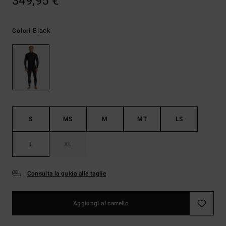
349,95 €
Black
Colori
S
MS
M
MT
LS
L
XL
Consulta la guida alle taglie
Aggiungi al carrello