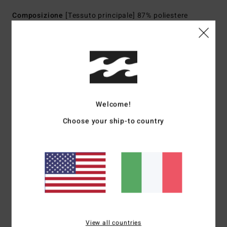
Composizione
[Tessuto principale] 87% poliestere
riciclato, 13% elastan riciclato
Spedizioni e Resi
Welcome!
Recensioni dei clienti
Choose your ship-to country
Punteggio medio
5.0
/5
basato su
2 recensioni verificate
dal dicembre 2025
Il 100% dei nostri clienti consiglia questo prodotto
View all countries