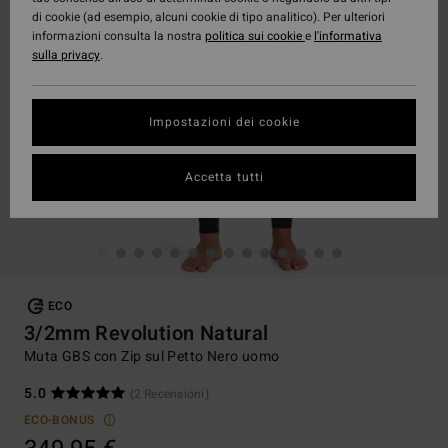
di cookie (ad esempio, alcuni cookie di tipo analitico). Per ulteriori
informazioni consulta la nostra
politica sui cookie
e
l'informativa
sulla privacy
.
Impostazioni dei cookie
Accetta tutti
ECO
3/2mm Revolution Natural
Muta GBS con Zip sul Petto Nero uomo
5.0
(2 Recensioni)
ECO-BONUS