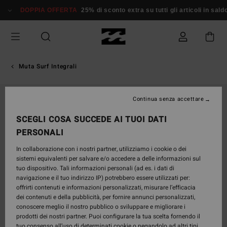
Salta
DOPPIA OFFERTA
25% di sconto extra su tutti gli articoli in saldo*
alle
informazioni
sul
prodotto
Muta Surf Integrali
Continua senza accettare
SCEGLI COSA SUCCEDE AI TUOI DATI
PERSONALI
In collaborazione con i nostri partner, utilizziamo i cookie o dei
sistemi equivalenti per salvare e/o accedere a delle informazioni sul
tuo dispositivo. Tali informazioni personali (ad es. i dati di
navigazione e il tuo indirizzo IP) potrebbero essere utilizzati per:
offrirti contenuti e informazioni personalizzati, misurare l’efficacia
dei contenuti e della pubblicità, per fornire annunci personalizzati,
conoscere meglio il nostro pubblico o sviluppare e migliorare i
prodotti dei nostri partner. Puoi configurare la tua scelta fornendo il
tuo consenso all’uso di determinati cookie o negandolo ad altri tipi