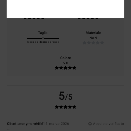
Comfort
Rapporto qualità-prezzo
5.0
5.0
Taglia
Materiale
NaN
Troppo piccolo
Troppo grande
Colore
5.0
5
/5
Client anonyme vérifié
14. marzo 2026
Acquisto verificato
...