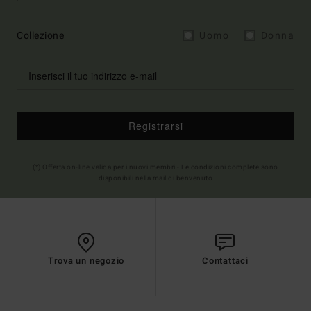
Collezione
Uomo
Donna
Registrarsi
(*) Offerta on-line valida per i nuovi membri - Le condizioni complete sono
disponibili nella mail di benvenuto
Trova un negozio
Contattaci