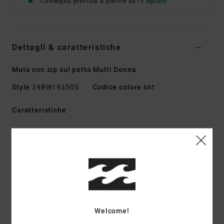
Consegna prevista a partire da
10 agosto
Dettagli & caratteristiche
Muta con zip sul petto Multi Donna
Style
24BW193505
Codice colore
bkt
Caratteristiche
Collezione:
SALTY DAYZ NATURAL
Tipo di tessuto esterno:
UPCYCLER PRO STRETCH -
realizzato con tessuti riciclati al 100% da materiali post-
consumo
Tipo di schiuma:
GOMMA NATURALE - realizzata con
l'85% di gomma naturale e il 15% di additivi sintetici
composti da BolderBlack riciclato e olio di soia
Welcome!
100% senza neoprene