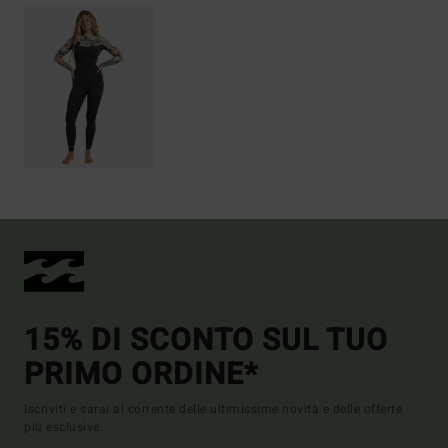
15% DI SCONTO SUL TUO
PRIMO ORDINE*
Iscriviti e sarai al corrente delle ultimissime novità e delle offerte
più esclusive.