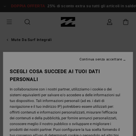
Salta
DOPPIA OFFERTA
25% di sconto extra su tutti gli articoli in saldo*
alle
informazioni
sul
prodotto
Mute Da Surf Integrali
Continua senza accettare
SCEGLI COSA SUCCEDE AI TUOI DATI
PERSONALI
In collaborazione con i nostri partner, utilizziamo i cookie o dei
sistemi equivalenti per salvare e/o accedere a delle informazioni sul
tuo dispositivo. Tali informazioni personali (ad es. i dati di
navigazione e il tuo indirizzo IP) potrebbero essere utilizzati per:
offrirti contenuti e informazioni personalizzati, misurare l’efficacia
dei contenuti e della pubblicità, per fornire annunci personalizzati,
conoscere meglio il nostro pubblico o sviluppare e migliorare i
prodotti dei nostri partner. Puoi configurare la tua scelta fornendo il
tuo consenso all’uso di determinati cookie o negandolo ad altri tipi