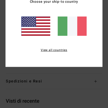
Choose your ship-to country
Tessuto interno:
GRAPHENE COMP per calore e
prestazioni da premio Nobel
Spessore:
3/2 mm
Inserimento:
inserimento con cerniera sul petto
Cuciture esterne GBS [incollate e cucite a punto cieco]
per la massima flessibilità e un ingresso minimo di acqua
Dettagli della cucitura interna:
nastro in 100% neoprene
superflex all'interno
View all countries
Composizione
[Tessuto principale] 87% poliestere
riciclato, 13% elastan riciclato
Spedizioni e Resi
Visti di recente