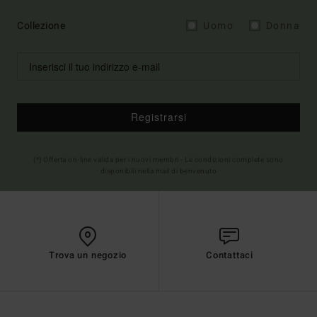
Collezione
Uomo
Donna
Registrarsi
(*) Offerta on-line valida per i nuovi membri - Le condizioni complete sono
disponibili nella mail di benvenuto
Trova un negozio
Contattaci