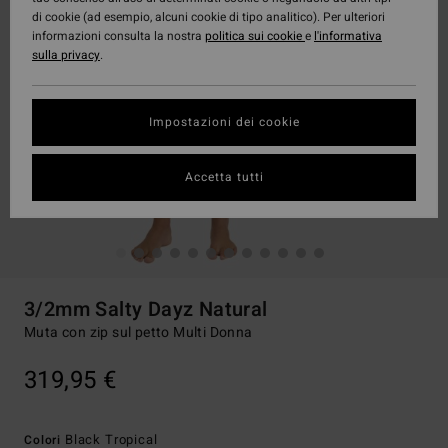
di cookie (ad esempio, alcuni cookie di tipo analitico). Per ulteriori
informazioni consulta la nostra
politica sui cookie
e
l'informativa
sulla privacy
.
Impostazioni dei cookie
Accetta tutti
3/2mm Salty Dayz Natural
Muta con zip sul petto Multi Donna
319,95 €
Black Tropical
Colori