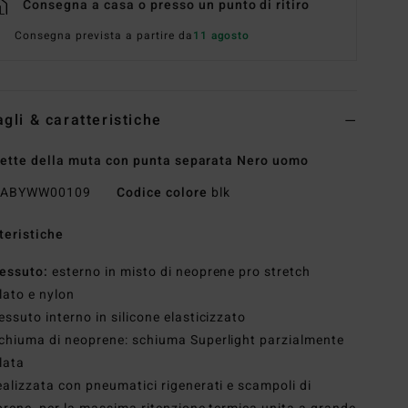
Consegna a casa o presso un punto di ritiro
Consegna prevista a partire da
11 agosto
agli & caratteristiche
ette della muta con punta separata Nero uomo
ABYWW00109
Codice colore
blk
teristiche
essuto:
esterno in misto di neoprene pro stretch
clato e nylon
essuto interno in silicone elasticizzato
chiuma di neoprene: schiuma Superlight parzialmente
clata
ealizzata con pneumatici rigenerati e scampoli di