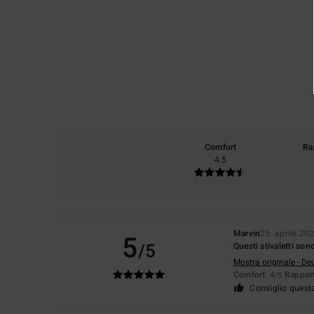
Comfort
Ra
4.5
Marvin
25. aprile 20
5
/5
Questi stivaletti so
Mostra originale - De
Comfort
: 4
Rapport
/5
Consiglio quest