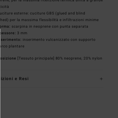
rene, per la massima ritenzione termica unita a grande
ticità
uciture esterne: cuciture GBS (glued and blind
ched) per la massima flessibilità e infiltrazioni minime
orma:
scarpina in neoprene con punta separata
pessore:
3 mm
nserimento:
inserimento vulcanizzato con supporto
'arco plantare
osizione
[Tessuto principale] 80% neoprene, 20% nylon
izioni e Resi