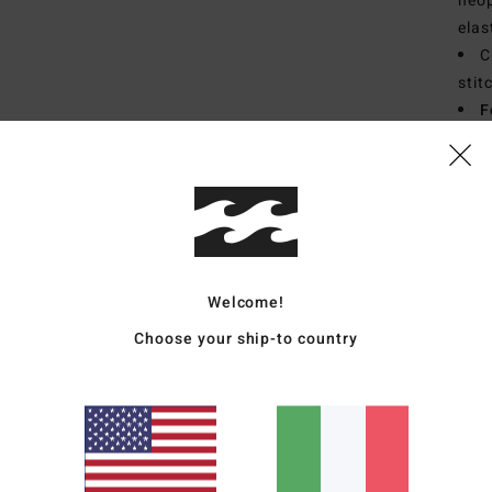
neop
elas
C
stit
F
S
I
dell
Comp
Welcome!
Sped
Choose your ship-to country