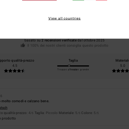
Punteggio medio
5.0
View all countries
/5
basato su
2 recensioni verificate
dal ottobre 2025
Il 100% dei nostri clienti consiglia questo prodotto
pporto qualità-prezzo
Taglia
Material
4.5
5.0
Troppo piccolo
Troppo grande
26
no molto comodi e calzano bene.
utsch
o qualità-prezzo
: 4
Taglia
: Piccolo
Materiale
: 5
Colore
: 5
/5
/5
/5
o prodotto