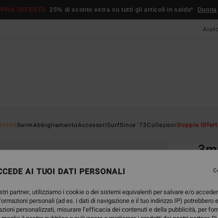
PPIA OFFERTA
25% di sconto extra su tutti gli articoli in saldo*
Donna
Aiut
Home
Novità
Swim
Abbigliamento
Accessori
Surf
Since '73
Collezioni
Doppia Offert
EC
3m
Scarp
CEDE AI TUOI DATI PERSONALI
C
5.0
stri partner, utilizziamo i cookie o dei sistemi equivalenti per salvare e/o accede
ECO-B
nformazioni personali (ad es. i dati di navigazione e il tuo indirizzo IP) potrebbero e
59,
azioni personalizzati, misurare l’efficacia dei contenuti e della pubblicità, per fo