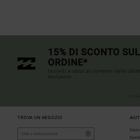
15% DI SCONTO SU
ORDINE*
Iscriviti e sarai al corrente delle ult
esclusive.
(*) Off
TROVA UN NEGOZIO
AIU
Stato
Sped