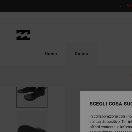
Salta
DO
alle
informazioni
sul
prodotto
Uomo
Donna
SCEGLI COSA SUC
In collaborazione con i no
sul tuo dispositivo. Tali i
offrirti contenuti e inform