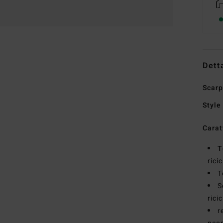
Dett
Scarp
Style
Carat
T
rici
T
S
rici
r