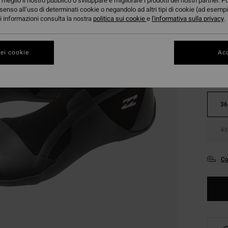
meglio il nostro pubblico o sviluppare e migliorare i prodotti dei nostri partner. P
senso all’uso di determinati cookie o negandolo ad altri tipi di cookie (ad esempi
ori informazioni consulta la nostra
politica sui cookie
e
l'informativa sulla privacy
.
Color
ei cookie
Acc
36
43
Co