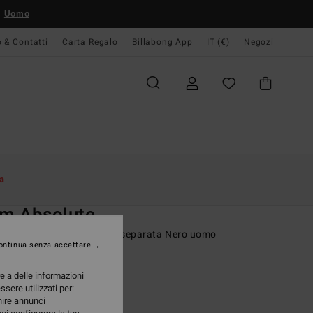
Uomo
o & Contatti
Carta Regalo
Billabong App
IT (€)
Negozi
Donna
Surf
Accessori Surf
a
O
m Absolute
ette della muta con punta separata Nero uomo
ontinua senza accettare
(2 Recensioni)
re a delle informazioni
ONUS
ssere utilizzati per:
95 €
rnire annunci