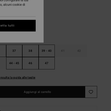
uoi configurare la tua
o, alcuni cookie di
Black
i
etta tutti
37
38
39 - 40
41
42
44 - 45
46
47
nsulta la guida alle taglie
Aggiungi al carrello