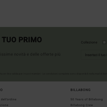
L TUO PRIMO
Collezione
imissime novità e delle offerte più
erta on-line valida per i nuovi membri - Le condizioni complete sono disponibili nella mail di b
TO
BILLABONG
 dell’ordine
50 Years of Billabong
izione
Billabong Crew