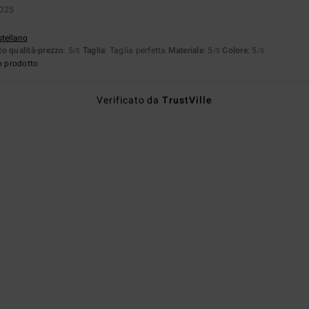
2025
stellano
o qualità-prezzo
: 5
Taglia
: Taglia perfetta
Materiale
: 5
Colore
: 5
/5
/5
/5
o prodotto
Verificato da
TrustVille