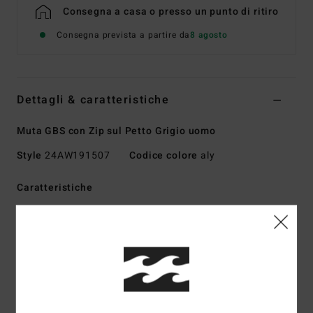
Consegna a casa o presso un punto di ritiro
Consegna prevista a partire da
8 agosto
Dettagli & caratteristiche
Muta GBS con Zip sul Petto Grigio uomo
Style
24AW191507
Codice colore
aly
Caratteristiche
Collezione:
collezione Absolute
Tessuto:
esterno in UPCYCLER Pro Stretch in 100%
tessuto post-consumo rigenerato
Grafene abbinato al tessuto interno in silicone
elasticizzato riciclato
Tipo di schiuma:
misto di gomma naturale di origine