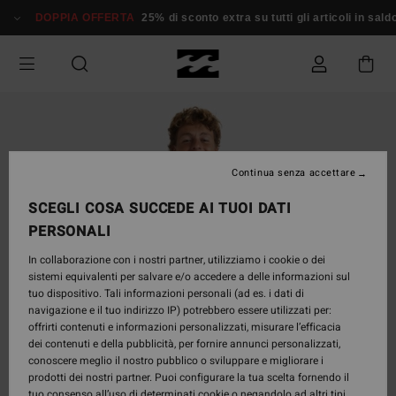
Salta
DOPPIA OFFERTA
25% di sconto extra su tutti gli articoli in saldo*
alle
informazioni
sul
prodotto
Continua senza accettare
SCEGLI COSA SUCCEDE AI TUOI DATI
PERSONALI
In collaborazione con i nostri partner, utilizziamo i cookie o dei
sistemi equivalenti per salvare e/o accedere a delle informazioni sul
tuo dispositivo. Tali informazioni personali (ad es. i dati di
navigazione e il tuo indirizzo IP) potrebbero essere utilizzati per:
offrirti contenuti e informazioni personalizzati, misurare l’efficacia
dei contenuti e della pubblicità, per fornire annunci personalizzati,
conoscere meglio il nostro pubblico o sviluppare e migliorare i
prodotti dei nostri partner. Puoi configurare la tua scelta fornendo il
tuo consenso all’uso di determinati cookie o negandolo ad altri tipi