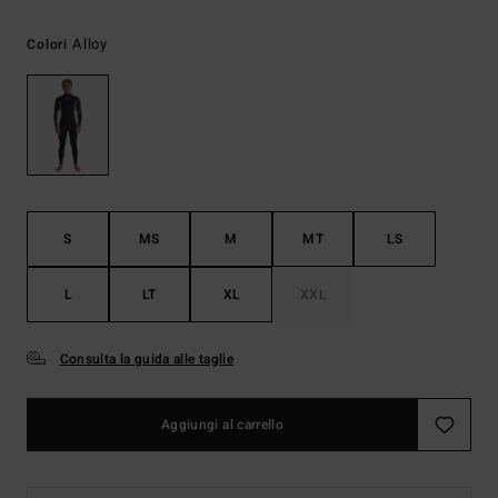
Alloy
Colori
S
MS
M
MT
LS
L
LT
XL
XXL
Consulta la guida alle taglie
Aggiungi al carrello