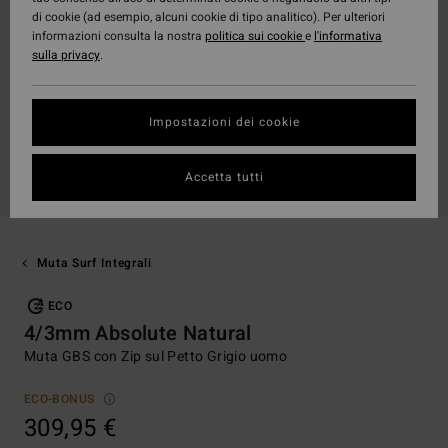
di cookie (ad esempio, alcuni cookie di tipo analitico). Per ulteriori
informazioni consulta la nostra
politica sui cookie
e
l'informativa
sulla privacy
.
Impostazioni dei cookie
Accetta tutti
Muta Surf Integrali
ECO
4/3mm Absolute Natural
Muta GBS con Zip sul Petto Grigio uomo
ECO-BONUS
309,95 €