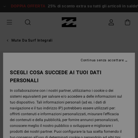
Salta
DOPPIA OFFERTA
25% di sconto extra su tutti gli articoli in saldo*
D
alle
informazioni
sul
prodotto
Mute Da Surf Integrali
Continua senza accettare
SCEGLI COSA SUCCEDE AI TUOI DATI
PERSONALI
In collaborazione con i nostri partner, utilizziamo i cookie o dei
sistemi equivalenti per salvare e/o accedere a delle informazioni sul
tuo dispositivo. Tali informazioni personali (ad es. i dati di
navigazione e il tuo indirizzo IP) potrebbero essere utilizzati per:
offrirti contenuti e informazioni personalizzati, misurare l’efficacia
dei contenuti e della pubblicità, per fornire annunci personalizzati,
conoscere meglio il nostro pubblico o sviluppare e migliorare i
prodotti dei nostri partner. Puoi configurare la tua scelta fornendo il
tuo consenso all’uso di determinati cookie o negandolo ad altri tipi