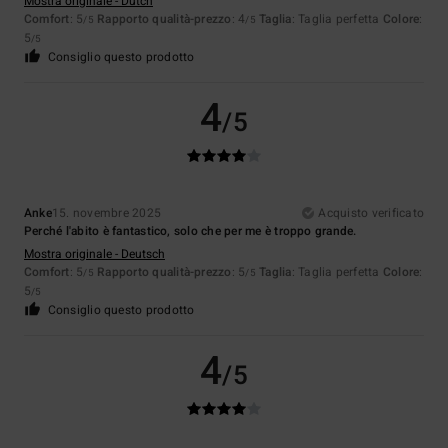
Mostra originale - Dutch
Comfort
: 5
Rapporto qualità-prezzo
: 4
Taglia
: Taglia perfetta
Colore
:
/5
/5
5
/5
Consiglio questo prodotto
4
/5
Anke
15. novembre 2025
Acquisto verificato
Perché l'abito è fantastico, solo che per me è troppo grande.
Mostra originale - Deutsch
Comfort
: 5
Rapporto qualità-prezzo
: 5
Taglia
: Taglia perfetta
Colore
:
/5
/5
5
/5
Consiglio questo prodotto
4
/5