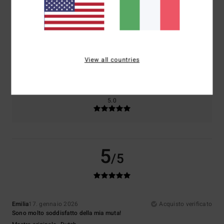
Comfort
Rapporto qualità-prezzo
5.0
4.3
Taglia
Materiale
NaN
View all countries
Troppo piccolo
Troppo grande
Colore
5.0
5
/5
Emilia
17. gennaio 2026
Acquisto verificato
Sono molto soddisfatto della mia muta!