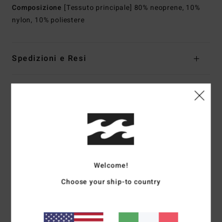
Composizione
[Tessuto principale] 80% neoprene, 10%
nylon, 10% poliestere
Spedizioni e Resi
Recensioni dei clienti
Punteggio medio
4.3
/5
Welcome!
Choose your ship-to country
basato su
3 recensioni verificate
dal ottobre 2025
Il 100% dei nostri clienti consiglia questo prodotto