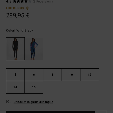
4.3
(3 Recensioni)
ECO-BONUS
289,95 €
Wild Black
Colori
4
6
8
10
12
14
16
Consulta la guida alle taglie