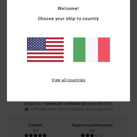
Welcome!
Choose your ship-to country
Spedizioni e Resi
Recensioni dei clienti
Punteggio medio
3.0
View all countries
/5
basato su
1 recensioni verificate
dal dicembre 2025
Il 0% dei nostri clienti consiglia questo prodotto
Comfort
Rapporto qualità-prezzo
5.0
3.0