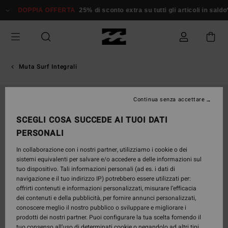
Salta
DOPPIA OFFERTA
25% di sconto extra su tutti gli articoli in sald
alle
informazioni
sul
prodotto
Muta Surf Integrali
Continua senza accettare
SCEGLI COSA SUCCEDE AI TUOI DATI
PERSONALI
In collaborazione con i nostri partner, utilizziamo i cookie o dei
sistemi equivalenti per salvare e/o accedere a delle informazioni sul
tuo dispositivo. Tali informazioni personali (ad es. i dati di
navigazione e il tuo indirizzo IP) potrebbero essere utilizzati per:
offrirti contenuti e informazioni personalizzati, misurare l’efficacia
dei contenuti e della pubblicità, per fornire annunci personalizzati,
conoscere meglio il nostro pubblico o sviluppare e migliorare i
prodotti dei nostri partner. Puoi configurare la tua scelta fornendo il
tuo consenso all’uso di determinati cookie o negandolo ad altri tipi