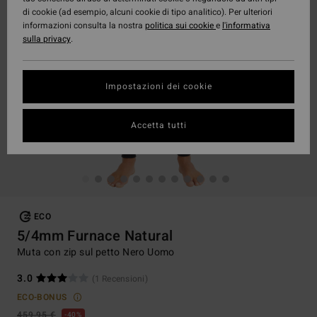
di cookie (ad esempio, alcuni cookie di tipo analitico). Per ulteriori
informazioni consulta la nostra
politica sui cookie
e
l'informativa
sulla privacy
.
Impostazioni dei cookie
Accetta tutti
ECO
5/4mm Furnace Natural
Muta con zip sul petto Nero Uomo
3.0
(1 Recensioni)
ECO-BONUS
459,95 €
40%