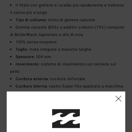
Il filato con grafene si scalda più rapidamente e trattiene
il calore più a lungo
Tipo di schiuma:
misto di gomma naturale
Gomma naturale (85%) e additivi sintetici (15%) composti
di BolderBlack rigenerato e olio di soia
100% senza neoprene
Taglio:
muta integrale a maniche lunghe
Spessore:
504 mm
Inserimento:
sistema di inserimento con cerniera sul
petto
Cucitura esterna:
cucitura rinforzata
Cucitura interna:
nastro Super-flex applicato a macchina
Fodera:
esterno e interno recycler 100% riciclati,
realizzati con bottiglie di PET riciclate
Scarica la
Dichiarazione Di Conformità
Composizione
[Tessuto principale] 70% nylon riciclato,
19% nylon, 11% elastan