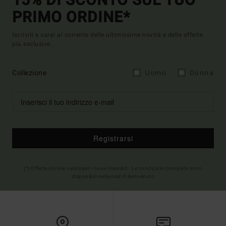
15% DI SCONTO SUL TUO
PRIMO ORDINE*
Iscriviti e sarai al corrente delle ultimissime novità e delle offerte
più esclusive.
Collezione
Uomo
Donna
Registrarsi
(*) Offerta on-line valida per i nuovi membri - Le condizioni complete sono
disponibili nella mail di benvenuto