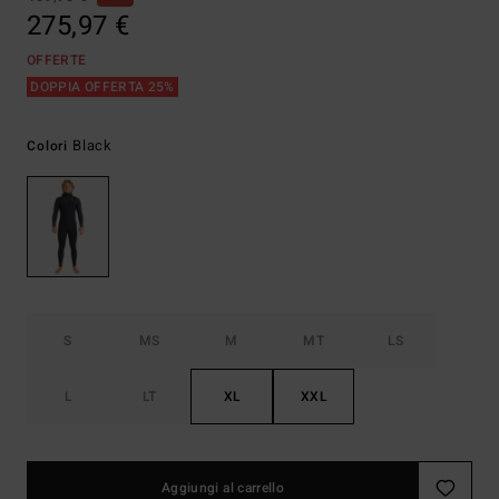
275,97 €
OFFERTE
DOPPIA OFFERTA 25%
Black
Colori
S
MS
M
MT
LS
L
LT
XL
XXL
Aggiungi al carrello