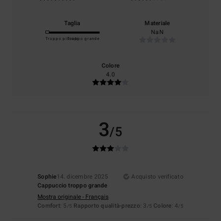
Taglia
Materiale
NaN
Troppo piccolo
Troppo grande
Colore
4.0
3
/5
Sophie
14. dicembre 2025
Acquisto verificato
Cappuccio troppo grande
Mostra originale - Français
Comfort
: 5
Rapporto qualità-prezzo
: 3
Colore
: 4
/5
/5
/5