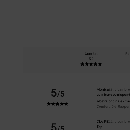
Comfort
Ra
5.0
5
Mónica
29. dicembr
/5
Le misure corrispondo
Mostra originale - Ca
Comfort
: 5
Rapport
/5
CLAIRE
22. dicembr
5
/5
Top