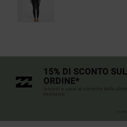
15% DI SCONTO SU
ORDINE*
Iscriviti e sarai al corrente delle ult
esclusive.
(*) Off