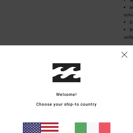
S
I
sch
C
D
soll
Comp
Polie
Sped
Welcome!
Choose your ship-to country
Punteggio medio