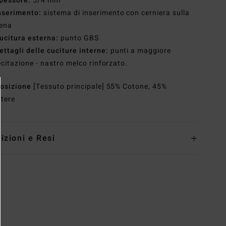
pessore:
5/4 mm
nserimento:
sistema di inserimento con cerniera sulla
iena
ucitura esterna:
punto GBS
ettagli delle cuciture interne:
punti a maggiore
ecitazione - nastro melco rinforzato.
osizione
[Tessuto principale] 55% Cotone, 45%
stere
izioni e Resi