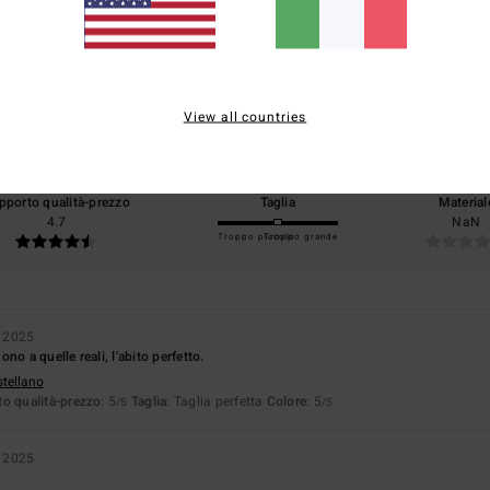
5.0
/5
View all countries
basato su
3 recensioni verificate
dal dicembre 2025
Il 67% dei nostri clienti consiglia questo prodotto
pporto qualità-prezzo
Taglia
Material
4.7
NaN
Troppo piccolo
Troppo grande
e 2025
no a quelle reali, l'abito perfetto.
stellano
o qualità-prezzo
: 5
Taglia
: Taglia perfetta
Colore
: 5
/5
/5
e 2025