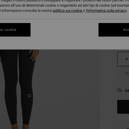
meglio il nostro pubblico o sviluppare e migliorare i prodotti dei nostri partner. P
senso all’uso di determinati cookie o negandolo ad altri tipi di cookie (ad esempi
ori informazioni consulta la nostra
politica sui cookie
e
l'informativa sulla privacy
.
Color
ei cookie
Acc
4
16
Co