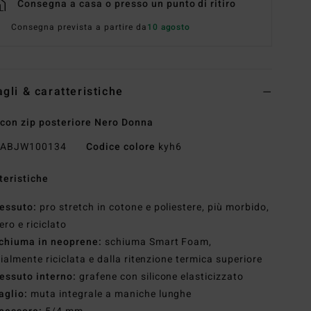
Consegna a casa o presso un punto di ritiro
Consegna prevista a partire da
10 agosto
agli & caratteristiche
con zip posteriore Nero Donna
ABJW100134
Codice colore
kyh6
teristiche
essuto:
pro stretch in cotone e poliestere, più morbido,
ero e riciclato
chiuma in neoprene:
schiuma Smart Foam,
ialmente riciclata e dalla ritenzione termica superiore
essuto interno:
grafene con silicone elasticizzato
aglio:
muta integrale a maniche lunghe