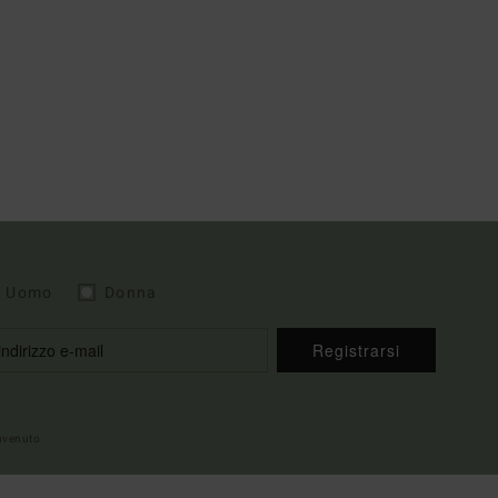
Uomo
Donna
Registrarsi
envenuto