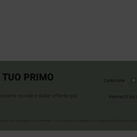
L TUO PRIMO
Collezione
imissime novità e delle offerte più
erta on-line valida per i nuovi membri - Le condizioni complete sono disponibili nella mail di b