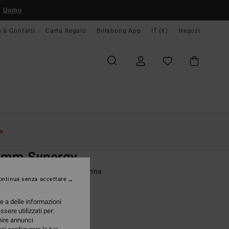
Uomo
o & Contatti
Carta Regalo
Billabong App
IT (€)
Negozi
Donna
Surf
Muta Surf
Mute Da Surf Integrali
a
O
4mm Synergy
con zip posteriore Nero Donna
ontinua senza accettare
(3 Recensioni)
re a delle informazioni
ONUS
ssere utilizzati per:
,95 €
rnire annunci