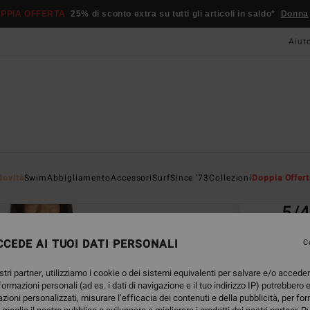
PPIA OFFERTA
25% di sconto extra su tutti gli articoli in saldo*
Donna
Aiut
Home
Novità
Swim
Abbigliamento
Accessori
Surf
Since '73
Collezioni
Doppia Offert
EC
5/
Muta 
CEDE AI TUOI DATI PERSONALI
C
5.0
stri partner, utilizziamo i cookie o dei sistemi equivalenti per salvare e/o accede
ECO-B
nformazioni personali (ad es. i dati di navigazione e il tuo indirizzo IP) potrebbero e
299
azioni personalizzati, misurare l’efficacia dei contenuti e della pubblicità, per fo