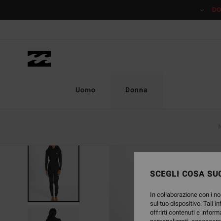
Salta
DO
alle
informazioni
sul
prodotto
Uomo
Donna
SCEGLI COSA SUC
In collaborazione con i no
sul tuo dispositivo. Tali i
offrirti contenuti e inform