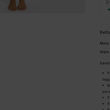
Dett
Muta 
Style
Carat
T
legg
S
parz
T
T