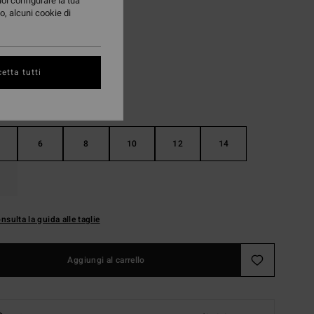
uoi configurare la tua
o, alcuni cookie di
Wild Black
i
etta tutti
6
8
10
12
14
nsulta la guida alle taglie
Aggiungi al carrello