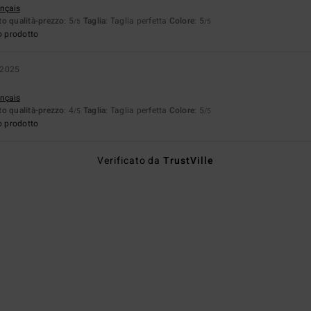
ançais
o qualità-prezzo
: 5
Taglia
: Taglia perfetta
Colore
: 5
/5
/5
o prodotto
 2025
ançais
o qualità-prezzo
: 4
Taglia
: Taglia perfetta
Colore
: 5
/5
/5
o prodotto
Verificato da
TrustVille