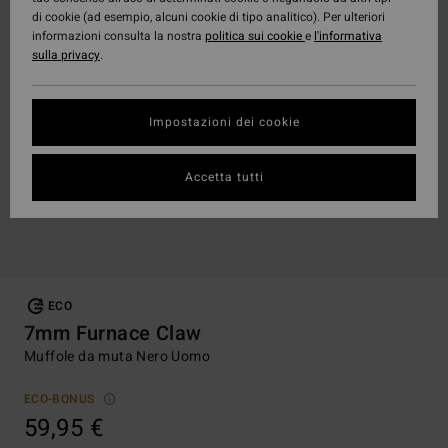
di cookie (ad esempio, alcuni cookie di tipo analitico). Per ulteriori
informazioni consulta la nostra
politica sui cookie
e
l'informativa
sulla privacy
.
Impostazioni dei cookie
Accetta tutti
ECO
7mm Furnace Claw
Muffole da muta Nero Uomo
ECO-BONUS
59,95 €