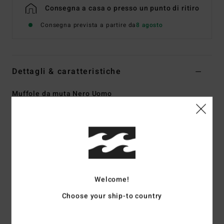
Consegna a casa o presso un punto di ritiro
Consegna prevista a partire da
8 agosto
Dettagli & caratteristiche
Muffole da muta Nero Uomo
Style
ABYHN00122
Codice colore
blk
Caratteristiche
Tessuto:
Airlite 4D Recycler
Tipo di tessuto esterno:
Airlite 4D Recycler – 20% di
Welcome!
elasticità in più
Tipo di schiuma di neoprene:
Smart Foam – parzialmente
Choose your ship-to country
riciclata, leggera di alta qualità
Tipo di tessuto interno:
Graphene Recycler combinato