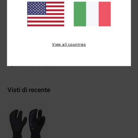
con Airlite Graphene
Forma:
guanto a 5 dita
Spessore:
7 mm
Composizione
[Tessuto principale] 80% neoprene, 20%
nylon
View all countries
Spedizioni e Resi
Visti di recente