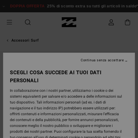
Salta
DOPPIA OFFERTA
25% di sconto extra su tutti gli articoli in saldo*
alle
informazioni
sul
prodotto
Accessori Surf
Continua senza accettare
SCEGLI COSA SUCCEDE AI TUOI DATI
PERSONALI
In collaborazione con i nostri partner, utilizziamo i cookie o dei
sistemi equivalenti per salvare e/o accedere a delle informazioni sul
tuo dispositivo. Tali informazioni personali (ad es. i dati di
navigazione e il tuo indirizzo IP) potrebbero essere utilizzati per:
offrirti contenuti e informazioni personalizzati, misurare l’efficacia
dei contenuti e della pubblicità, per fornire annunci personalizzati,
conoscere meglio il nostro pubblico o sviluppare e migliorare i
prodotti dei nostri partner. Puoi configurare la tua scelta fornendo il
tuo consenso all’uso di determinati cookie o negandolo ad altri tipi