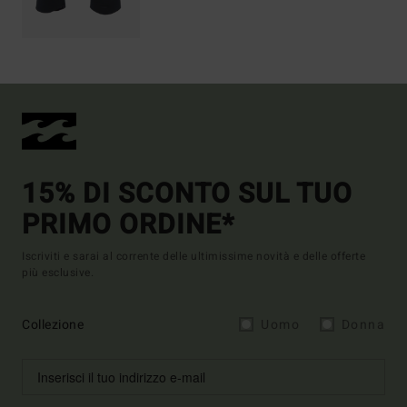
15% DI SCONTO SUL TUO
PRIMO ORDINE*
Iscriviti e sarai al corrente delle ultimissime novità e delle offerte
più esclusive.
Collezione
Uomo
Donna