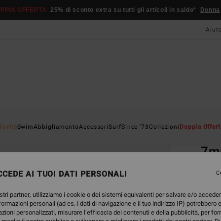
PPIA OFFERTA
25% di sconto extra su tutti gli articoli in saldo*
Donna
Aiut
Home
Novità
Swim
Abbigliamento
Accessori
Surf
Since '73
Collezioni
Doppia Offert
EC
7m
Scarp
CEDE AI TUOI DATI PERSONALI
C
5.0
stri partner, utilizziamo i cookie o dei sistemi equivalenti per salvare e/o accede
ECO-B
nformazioni personali (ad es. i dati di navigazione e il tuo indirizzo IP) potrebbero e
99,
azioni personalizzati, misurare l’efficacia dei contenuti e della pubblicità, per fo