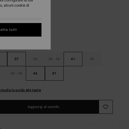
uoi configurare la tua
o, alcuni cookie di
Black
i
etta tutti
37
38
39 - 40
41
42
44 - 45
46
47
nsulta la guida alle taglie
Aggiungi al carrello