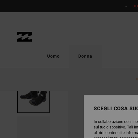
Salta
DO
alle
informazioni
sul
prodotto
Uomo
Donna
SCEGLI COSA SUC
In collaborazione con i no
sul tuo dispositivo. Tali i
offrirti contenuti e inform