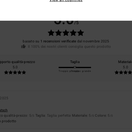
Punteggio medio
5.0
/5
basato su
1 recensioni verificate
dal novembre 2025
Il 100% dei nostri clienti consiglia questo prodotto
pporto qualità-prezzo
Taglia
Material
5.0
5.0
Troppo piccolo
Troppo grande
 2025
utsch
o qualità-prezzo
: 5
Taglia
: Taglia perfetta
Materiale
: 5
Colore
: 5
/5
/5
/5
o prodotto