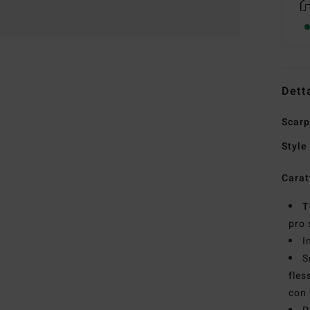
Dett
Scarp
Style
Carat
T
pro 
I
S
fles
con 