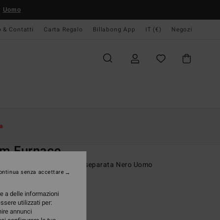
Uomo
o & Contatti
Carta Regalo
Billabong App
IT (€)
Negozi
Donna
Surf
Accessori Surf
a
O
m Furnace
ette della muta con punta separata Nero Uomo
ontinua senza accettare
(1 Recensioni)
re a delle informazioni
ONUS
ssere utilizzati per:
95 €
rnire annunci