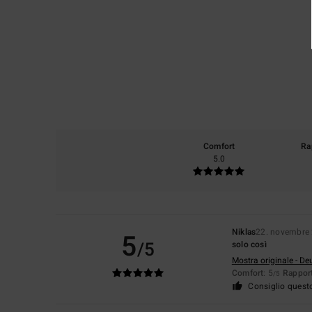
Comfort
Ra
5.0
Niklas
22. novembre
5
/5
solo così
Mostra originale - De
Comfort
: 5
Rapport
/5
Consiglio quest