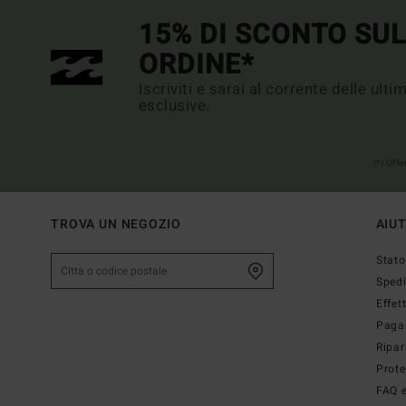
15% DI SCONTO SU
ORDINE*
Iscriviti e sarai al corrente delle ult
esclusive.
(*) Off
TROVA UN NEGOZIO
AIU
Stato
Sped
Effet
Paga
Ripar
Prote
FAQ e