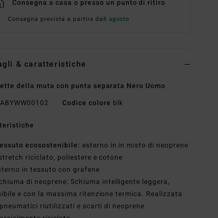
Consegna a casa o presso un punto di ritiro
Consegna prevista a partire da
8 agosto
agli & caratteristiche
ette della muta con punta separata Nero Uomo
ABYWW00102
Codice colore
blk
teristiche
essuto ecosostenibile:
esterno in in misto di neoprene
stretch riciclato, poliestere e cotone
nterno in tessuto con grafene
chiuma di neoprene: Schiuma intelligente leggera,
sibile e con la massima ritenzione termica. Realizzata
pneumatici riutilizzati e scarti di neoprene