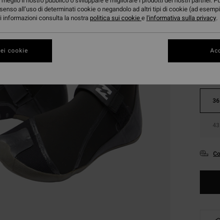
meglio il nostro pubblico o sviluppare e migliorare i prodotti dei nostri partner. P
senso all’uso di determinati cookie o negandolo ad altri tipi di cookie (ad esempi
ori informazioni consulta la nostra
politica sui cookie
e
l'informativa sulla privacy
.
Color
ei cookie
Acc
36
43
Co