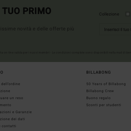
L TUO PRIMO
Collezione
imissime novità e delle offerte più
erta on-line valida per i nuovi membri - Le condizioni complete sono disponibili nella mail di b
TO
BILLABONG
 dell’ordine
50 Years of Billabong
izione
Billabong Crew
tuare un reso
Buono regalo
mento
Sconti per studenti
azioni e Garanzie
zione dei dati
 contatti