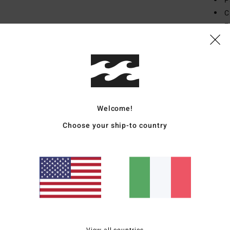
P
C
F
nas
S
I
S
Comp
Welcome!
nylon
Choose your ship-to country
Sped
View all countries