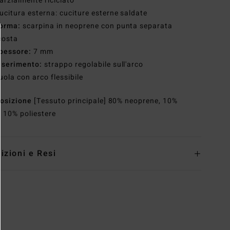
arzialmente riciclato
ucitura esterna: cuciture esterne saldate
orma:
scarpina in neoprene con punta separata
costa
pessore:
7 mm
nserimento:
strappo regolabile sull'arco
uola con arco flessibile
osizione
[Tessuto principale] 80% neoprene, 10%
, 10% poliestere
izioni e Resi