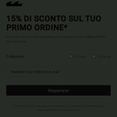
15% DI SCONTO SUL TUO
PRIMO ORDINE*
Iscriviti e sarai al corrente delle ultimissime novità e delle offerte
più esclusive.
Collezione
Uomo
Donna
Registrarsi
(*) Offerta on-line valida per i nuovi membri - Le condizioni complete sono
disponibili nella mail di benvenuto