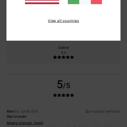
4.0
5.0
View all countries
Taglia
Materiale
4.0
Troppo piccolo
Troppo grande
Colore
5.0
5
/5
Marc
10. aprile 2026
Acquisto verificato
Stai comodo
Mostra originale - Dutch