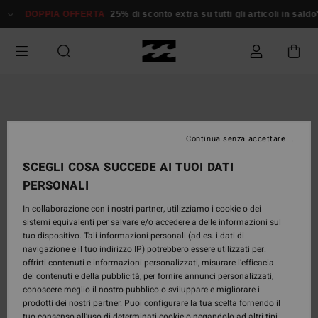
Salta
DOPPIA OFFERTA
25% di sconto extra su tutti gli articoli in saldo*
alle
informazioni
sul
prodotto
Continua senza accettare
SCEGLI COSA SUCCEDE AI TUOI DATI
PERSONALI
In collaborazione con i nostri partner, utilizziamo i cookie o dei
sistemi equivalenti per salvare e/o accedere a delle informazioni sul
tuo dispositivo. Tali informazioni personali (ad es. i dati di
navigazione e il tuo indirizzo IP) potrebbero essere utilizzati per:
offrirti contenuti e informazioni personalizzati, misurare l’efficacia
dei contenuti e della pubblicità, per fornire annunci personalizzati,
conoscere meglio il nostro pubblico o sviluppare e migliorare i
prodotti dei nostri partner. Puoi configurare la tua scelta fornendo il
tuo consenso all’uso di determinati cookie o negandolo ad altri tipi