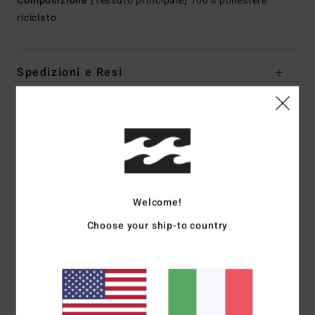
Composizione
[Tessuto principale] 100% poliestere
riciclato
Spedizioni e Resi
Recensioni dei clienti
Punteggio medio
5.0
Welcome!
/5
Choose your ship-to country
basato su
1 recensioni verificate
dal aprile 2026
Il 100% dei nostri clienti consiglia questo prodotto
Comfort
Rapporto qualità-prezzo