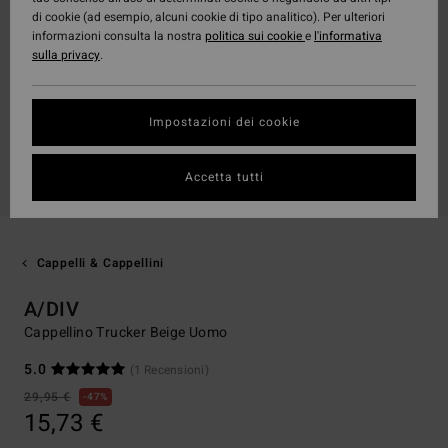
di cookie (ad esempio, alcuni cookie di tipo analitico). Per ulteriori
informazioni consulta la nostra
politica sui cookie
e
l'informativa
sulla privacy
.
Impostazioni dei cookie
Accetta tutti
Cappelli & Cappellini
A/DIV
Cappellino Trucker Beige Uomo
5.0
(1 Recensioni)
29,95 €
47%
15,73 €