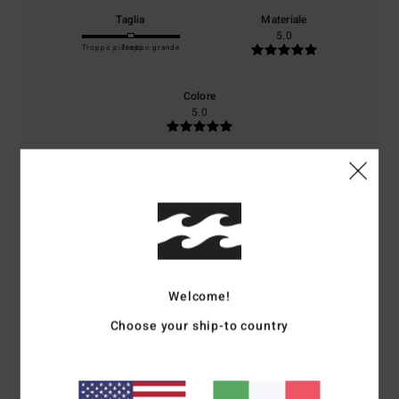
Taglia
Materiale
5.0
Troppo piccolo
Troppo grande
Colore
5.0
5
/5
Welcome!
Frederic
25. giugno 2026
Acquisto verificato
Estetica
Choose your ship-to country
Mostra originale - Français
Comfort
: 5
Rapporto qualità-prezzo
: 5
Materiale
: 5
Colore
: 5
/5
/5
/5
/5
Consiglio questo prodotto