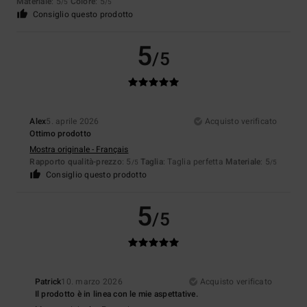
Materiale
: 5
Colore
: 5
/5
/5
Consiglio questo prodotto
5
/5
Alex
5. aprile 2026
Acquisto verificato
Ottimo prodotto
Mostra originale - Français
Rapporto qualità-prezzo
: 5
Taglia
: Taglia perfetta
Materiale
: 5
/5
/5
Consiglio questo prodotto
5
/5
Patrick
10. marzo 2026
Acquisto verificato
Il prodotto è in linea con le mie aspettative.