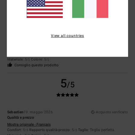
5
/5
View all countries
Mathieu
25. maggio 2026
Acquisto verificato
Niente da segnalare
Mostra originale - Français
Comfort
: 5
Rapporto qualità-prezzo
: 5
Taglia
: Taglia perfetta
/5
/5
Materiale
: 5
Colore
: 5
/5
/5
Consiglio questo prodotto
5
/5
Sebastien
19. maggio 2026
Acquisto verificato
Qualità e prezzo
Mostra originale - Français
Comfort
: 5
Rapporto qualità-prezzo
: 5
Taglia
: Taglia perfetta
/5
/5