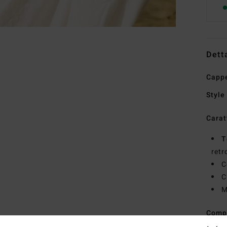
Dett
Cappe
Style
Carat
T
retr
C
C
M
Comp