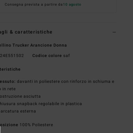
Consegna prevista a partire da
10 agosto
agli & caratteristiche
llino Trucker Arancione Donna
24E551502
Codice colore
saf
teristiche
essuto:
davanti in poliestere con rinforzo in schiuma e
o in rete
ostruzione asciutta
hiusura snapback regolabile in plastica
arcatura esterna
osizione
100% Poliestere