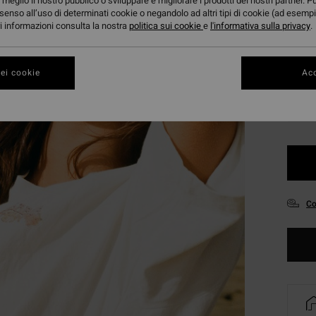
meglio il nostro pubblico o sviluppare e migliorare i prodotti dei nostri partner. P
DOPPI
senso all’uso di determinati cookie o negandolo ad altri tipi di cookie (ad esempi
ori informazioni consulta la nostra
politica sui cookie
e
l'informativa sulla privacy
.
Color
ei cookie
Acc
Co