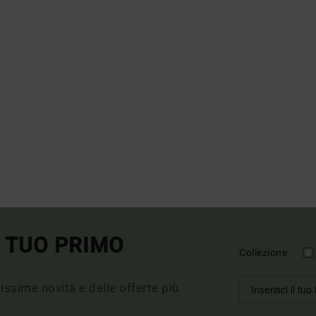
L TUO PRIMO
Collezione
imissime novità e delle offerte più