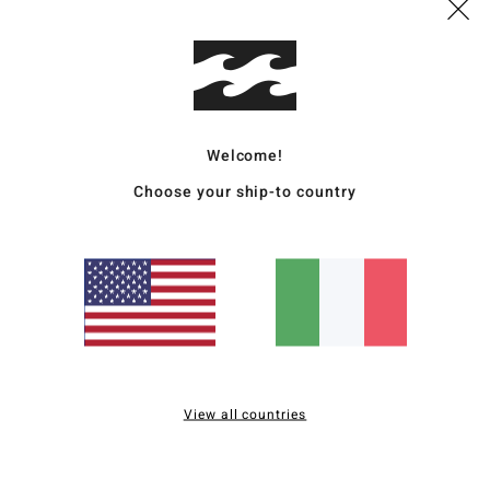
Sped
Welcome!
Choose your ship-to country
Punteggio medio
4.5
/5
basato su
2 recensioni verificate
dal giugno 2026
Il 50% dei nostri clienti consiglia questo prodotto
View all countries
pporto qualità-prezzo
Taglia
Material
5.0
4.5
Troppo piccolo
Troppo grande