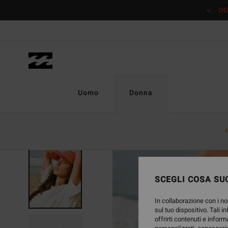
Salta
DO
alle
informazioni
sul
prodotto
Uomo
Donna
SCEGLI COSA SUC
In collaborazione con i no
sul tuo dispositivo. Tali i
offrirti contenuti e inform