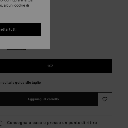
uoi configurare la tua
A OFFERTA 25%
o, alcuni cookie di
Saffron
i
etta tutti
1SZ
nsulta la guida alle taglie
Aggiungi al carrello
Consegna a casa o presso un punto di ritiro