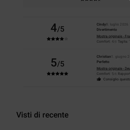
4
Cindy
8. luglio 2026
/5
Divertimento
Mostra originale - Fr
Comfort
: 4
Taglia
:
/5
Christian
1. giugno 
5
/5
Perfetto
Mostra originale - De
Comfort
: 5
Rapport
/5
Consiglio quest
Visti di recente