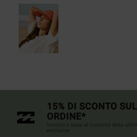
15% DI SCONTO SU
ORDINE*
Iscriviti e sarai al corrente delle ult
esclusive.