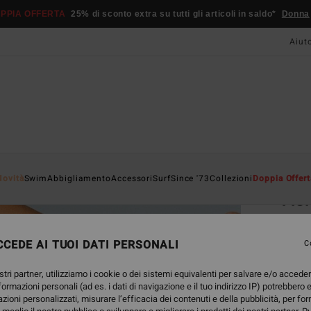
PPIA OFFERTA
25% di sconto extra su tutti gli articoli in saldo*
Donna
Aiut
Home
Novità
Swim
Abbigliamento
Accessori
Surf
Since '73
Collezioni
Doppia Offert
Ac
Cappe
CEDE AI TUOI DATI PERSONALI
4.5
C
25,95
stri partner, utilizziamo i cookie o dei sistemi equivalenti per salvare e/o accede
11,
nformazioni personali (ad es. i dati di navigazione e il tuo indirizzo IP) potrebbero e
azioni personalizzati, misurare l’efficacia dei contenuti e della pubblicità, per fo
OFFER