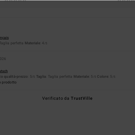
ançais
 Taglia perfetta
Materiale
: 4
/5
2026
utsch
o qualità-prezzo
: 5
Taglia
: Taglia perfetta
Materiale
: 5
Colore
: 5
/5
/5
/5
o prodotto
Verificato da
TrustVille