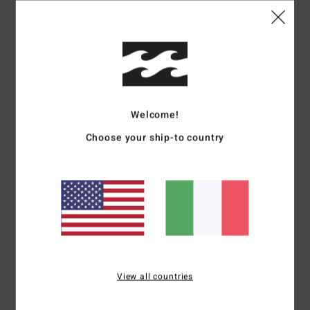
Dettagli & caratteristiche
Cappellino snapback Blu uomo
Style
24A551530
Codice colore
glb
Caratteristiche
Welcome!
Collezione:
collezione Adventure Division
Choose your ship-to country
Tessuto:
tessuto di cotone
Costruzione:
costruzione destrutturata a 5 pannelli
Visiera:
visiera semicurva
Chiusura:
Chiusura automatica in plastica regolabile
Tessuto:
toppa in tessuto al centro della corona davanti
Composizione
100% cotone
View all countries
Spedizioni e Resi