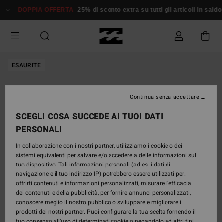
Salta
DOPPIA OFFERTA
25% di sconto extra su tutti gli articoli in saldo*
alle
informazioni
sul
prodotto
ESAURITE
Continua senza accettare
SCEGLI COSA SUCCEDE AI TUOI DATI
PERSONALI
In collaborazione con i nostri partner, utilizziamo i cookie o dei
sistemi equivalenti per salvare e/o accedere a delle informazioni sul
tuo dispositivo. Tali informazioni personali (ad es. i dati di
navigazione e il tuo indirizzo IP) potrebbero essere utilizzati per:
offrirti contenuti e informazioni personalizzati, misurare l’efficacia
dei contenuti e della pubblicità, per fornire annunci personalizzati,
conoscere meglio il nostro pubblico o sviluppare e migliorare i
prodotti dei nostri partner. Puoi configurare la tua scelta fornendo il
tuo consenso all’uso di determinati cookie o negandolo ad altri tipi