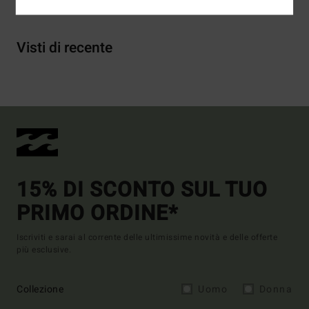
Visti di recente
15% DI SCONTO SUL TUO
PRIMO ORDINE*
Iscriviti e sarai al corrente delle ultimissime novità e delle offerte
più esclusive.
Collezione
Uomo
Donna