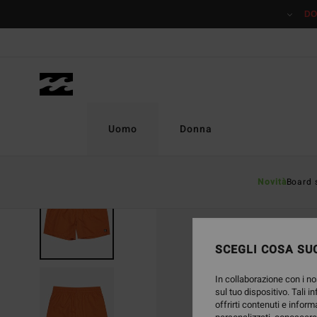
Salta
DO
alle
informazioni
sul
prodotto
Uomo
Donna
Novità
Board 
SCEGLI COSA SUC
In collaborazione con i no
sul tuo dispositivo. Tali i
offrirti contenuti e inform