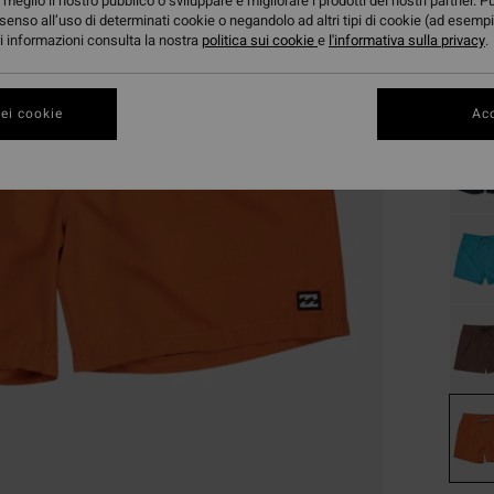
20,
meglio il nostro pubblico o sviluppare e migliorare i prodotti dei nostri partner. P
senso all’uso di determinati cookie o negandolo ad altri tipi di cookie (ad esempi
OFFER
ori informazioni consulta la nostra
politica sui cookie
e
l'informativa sulla privacy
.
Color
ei cookie
Acc