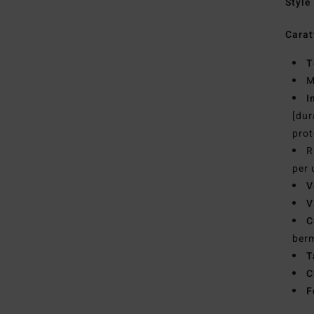
Style
Carat
T
M
I
[dur
prot
R
per 
V
V
C
ber
T
C
F