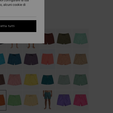
97 €
uoi configurare la tua
o, alcuni cookie di
TE
Clay Orange
i
etta tutti