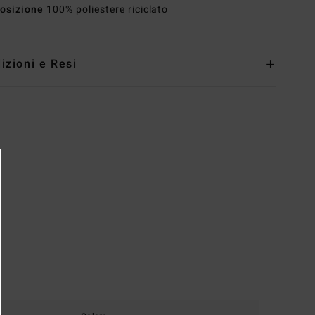
osizione
100% poliestere riciclato
izioni e Resi