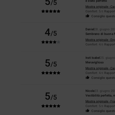
5
/5
è stato perfetto
Mostra originale - Ca
Comfort
: 5
Rapport
/5
Consiglio quest
4
Daniel
28. giugno 20
/5
Sembrano di buona fa
Mostra originale - En
Comfort
: 4
Rapport
/5
Irati Isabel
25. giugn
5
/5
Meraviglioso
Mostra originale - Ca
Comfort
: 4
Rapport
/5
Consiglio quest
Nicole
23. giugno 2
5
/5
Vestibilità perfetta
Mostra originale - Fr
Comfort
: 5
Rapport
/5
Consiglio quest