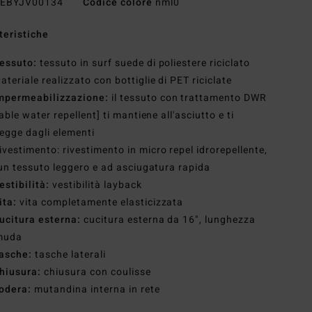
EBYJV00134
Codice colore
nml0
teristiche
essuto:
tessuto in surf suede di poliestere riciclato
ateriale realizzato con bottiglie di PET riciclate
mpermeabilizzazione:
il tessuto con trattamento DWR
able water repellent] ti mantiene all'asciutto e ti
egge dagli elementi
ivestimento: rivestimento in micro repel idrorepellente,
un tessuto leggero e ad asciugatura rapida
estibilità:
vestibilità layback
ita:
vita completamente elasticizzata
ucitura esterna:
cucitura esterna da 16", lunghezza
muda
asche:
tasche laterali
hiusura:
chiusura con coulisse
odera:
mutandina interna in rete