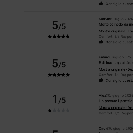
Consiglio quest
Marvin
8. luglio 202
5
/5
Molto comodo da indo
Mostra originale - Fr
Comfort
: 5
Rapport
/5
Consiglio quest
Erwin
2. luglio 2026
5
/5
È di buona qualità e
Mostra originale - De
Comfort
: 4
Rapport
/5
Consiglio quest
1
Alex
30. giugno 202
/5
Ho provato i pantalon
Mostra originale - De
Comfort
: 1
Rapport
/5
Onur
30. giugno 202