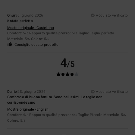
Onur
30. giugno 2026
Acquisto verificato
è stato perfetto
Mostra originale - Castellano
Comfort
: 5
Rapporto qualità-prezzo
: 5
Taglia
: Taglia perfetta
/5
/5
Materiale
: 5
Colore
: 5
/5
/5
Consiglio questo prodotto
4
/5
Daniel
28. giugno 2026
Acquisto verificato
Sembrano di buona fattura. Sono bellissimi. Le taglie non
corrispondevano
Mostra originale - English
Comfort
: 4
Rapporto qualità-prezzo
: 4
Taglia
: Piccolo
Materiale
: 5
/5
/5
/5
Colore
: 5
/5