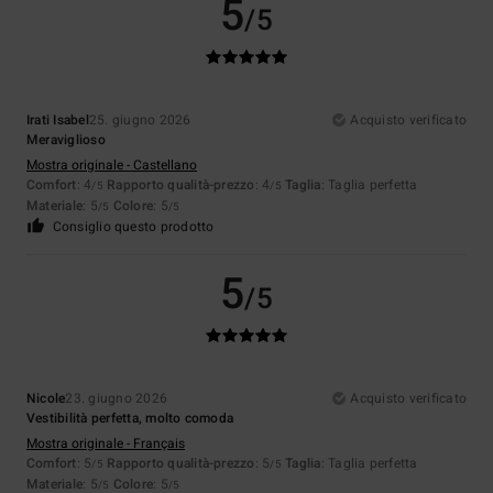
5
/5
Irati Isabel
25. giugno 2026
Acquisto verificato
Meraviglioso
Mostra originale - Castellano
Comfort
: 4
Rapporto qualità-prezzo
: 4
Taglia
: Taglia perfetta
/5
/5
Materiale
: 5
Colore
: 5
/5
/5
Consiglio questo prodotto
5
/5
Nicole
23. giugno 2026
Acquisto verificato
Vestibilità perfetta, molto comoda
Mostra originale - Français
Comfort
: 5
Rapporto qualità-prezzo
: 5
Taglia
: Taglia perfetta
/5
/5
Materiale
: 5
Colore
: 5
/5
/5