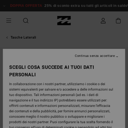
Salta
DOPPIA OFFERTA
25% di sconto extra su tutti gli articoli in saldo*
Do
alle
informazioni
sul
prodotto
Tasche Laterali
Continua senza accettare
SCEGLI COSA SUCCEDE AI TUOI DATI
PERSONALI
In collaborazione con i nostri partner, utilizziamo i cookie o dei
sistemi equivalenti per salvare e/o accedere a delle informazioni sul
tuo dispositivo. Tali informazioni personali (ad es. i dati di
navigazione e il tuo indirizzo IP) potrebbero essere utilizzati per:
offrirti contenuti e informazioni personalizzati, misurare l’efficacia
dei contenuti e della pubblicità, per fornire annunci personalizzati,
conoscere meglio il nostro pubblico o sviluppare e migliorare i
prodotti dei nostri partner. Puoi configurare la tua scelta fornendo il
tuo consenso all’uso di determinati cookie o negandolo ad altri tipi