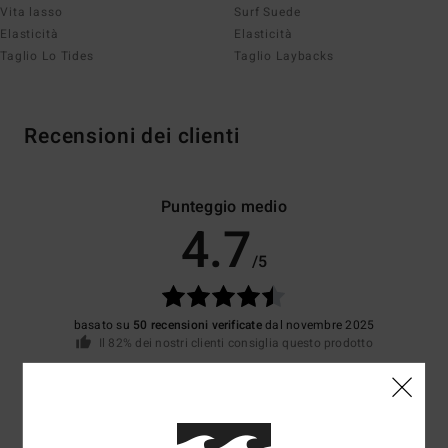
Vita lasso
Surf Suede
Elasticità
Elasticità
Taglio Lo Tides
Taglio Laybacks
Recensioni dei clienti
Punteggio medio
4.7
/5
basato su
50 recensioni verificate
dal novembre 2025
Il 82% dei nostri clienti consiglia questo prodotto
Comfort
Rapporto qualità-prezzo
4.6
4.5