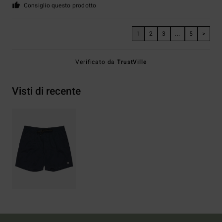
Consiglio questo prodotto
1
2
3
...
5
>
Verificato da
TrustVille
Visti di recente