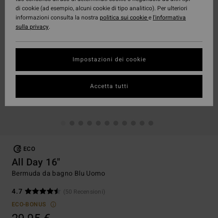
di cookie (ad esempio, alcuni cookie di tipo analitico). Per ulteriori
informazioni consulta la nostra
politica sui cookie
e
l'informativa
sulla privacy
.
Impostazioni dei cookie
Accetta tutti
ECO
All Day 16"
Bermuda da bagno Blu Uomo
4.7
(50 Recensioni)
ECO-BONUS