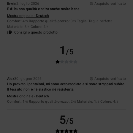
Erwin
2. luglio 2026
Acquisto verificato
È di buona qualità e calza anche molto bene
Mostra originale - Deutsch
Comfort
: 4
Rapporto qualità-prezzo
: 3
Taglia
: Taglia perfetta
/5
/5
Materiale
: 5
Colore
: 4
/5
/5
Consiglio questo prodotto
1
/5
Alex
30. giugno 2026
Acquisto verificato
Ho provato i pantaloni, mi sono accovacciato e si sono strappati subito.
Il tessuto non è né elastico né resistente.
Mostra originale - Deutsch
Comfort
: 1
Rapporto qualità-prezzo
: 2
Materiale
: 1
Colore
: 4
/5
/5
/5
/5
5
/5