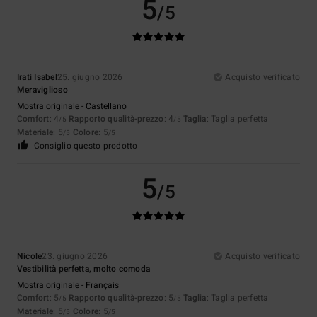
5
/5
Irati Isabel
25. giugno 2026
Acquisto verificato
Meraviglioso
Mostra originale - Castellano
Comfort
: 4
Rapporto qualità-prezzo
: 4
Taglia
: Taglia perfetta
/5
/5
Materiale
: 5
Colore
: 5
/5
/5
Consiglio questo prodotto
5
/5
Nicole
23. giugno 2026
Acquisto verificato
Vestibilità perfetta, molto comoda
Mostra originale - Français
Comfort
: 5
Rapporto qualità-prezzo
: 5
Taglia
: Taglia perfetta
/5
/5
Materiale
: 5
Colore
: 5
/5
/5