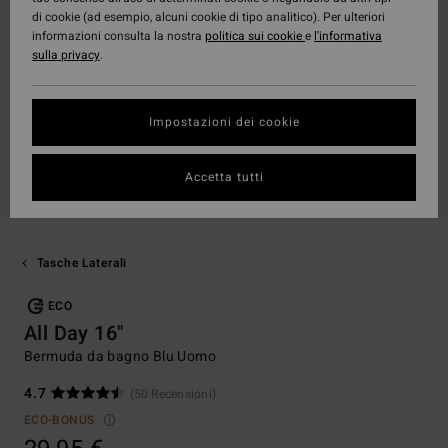
di cookie (ad esempio, alcuni cookie di tipo analitico). Per ulteriori
informazioni consulta la nostra
politica sui cookie
e
l'informativa
sulla privacy
.
Impostazioni dei cookie
Accetta tutti
Tasche Laterali
ECO
All Day 16"
Bermuda da bagno Blu Uomo
4.7
(50 Recensioni)
ECO-BONUS