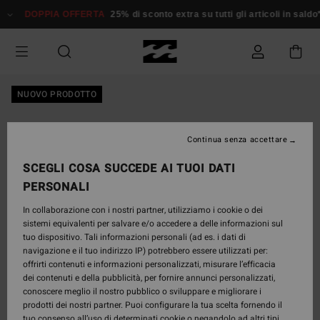
Salta
DOPPIA OFFERTA
25% di sconto extra su tutti gli articoli in saldo*
Don
alle
informazioni
sul
prodotto
NUOVO PRODOTTO
Continua senza accettare
SCEGLI COSA SUCCEDE AI TUOI DATI
PERSONALI
In collaborazione con i nostri partner, utilizziamo i cookie o dei
sistemi equivalenti per salvare e/o accedere a delle informazioni sul
tuo dispositivo. Tali informazioni personali (ad es. i dati di
navigazione e il tuo indirizzo IP) potrebbero essere utilizzati per:
offrirti contenuti e informazioni personalizzati, misurare l’efficacia
dei contenuti e della pubblicità, per fornire annunci personalizzati,
conoscere meglio il nostro pubblico o sviluppare e migliorare i
prodotti dei nostri partner. Puoi configurare la tua scelta fornendo il
tuo consenso all’uso di determinati cookie o negandolo ad altri tipi