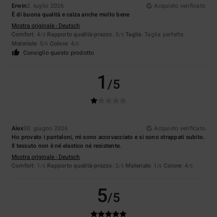
Erwin
2. luglio 2026
Acquisto verificato
È di buona qualità e calza anche molto bene
Mostra originale - Deutsch
Comfort
: 4
Rapporto qualità-prezzo
: 3
Taglia
: Taglia perfetta
/5
/5
Materiale
: 5
Colore
: 4
/5
/5
Consiglio questo prodotto
1
/5
Alex
30. giugno 2026
Acquisto verificato
Ho provato i pantaloni, mi sono accovacciato e si sono strappati subito.
Il tessuto non è né elastico né resistente.
Mostra originale - Deutsch
Comfort
: 1
Rapporto qualità-prezzo
: 2
Materiale
: 1
Colore
: 4
/5
/5
/5
/5
5
/5