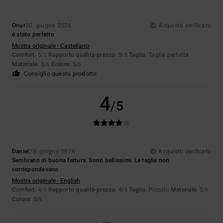
Onur
30. giugno 2026
Acquisto verificato
è stato perfetto
Mostra originale - Castellano
Comfort
: 5
Rapporto qualità-prezzo
: 5
Taglia
: Taglia perfetta
/5
/5
Materiale
: 5
Colore
: 5
/5
/5
Consiglio questo prodotto
4
/5
Daniel
28. giugno 2026
Acquisto verificato
Sembrano di buona fattura. Sono bellissimi. Le taglie non
corrispondevano
Mostra originale - English
Comfort
: 4
Rapporto qualità-prezzo
: 4
Taglia
: Piccolo
Materiale
: 5
/5
/5
/5
Colore
: 5
/5