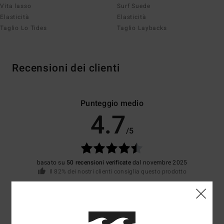
Vita lasso
Surf Suede
Elasticità
Elasticità
Taglio Lo Tides
Taglio Laybacks
Recensioni dei clienti
Punteggio medio
4.7
/5
basato su
50 recensioni verificate
dal novembre 2025
Il 82% dei nostri clienti consiglia questo prodotto
Comfort
Rapporto qualità-prezzo
4.6
4.5