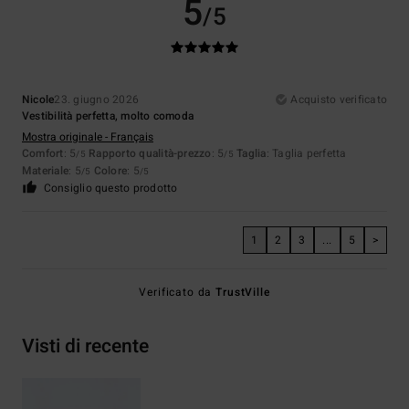
5
/5
Nicole
23. giugno 2026
Acquisto verificato
Vestibilità perfetta, molto comoda
Mostra originale - Français
Comfort
: 5
Rapporto qualità-prezzo
: 5
Taglia
: Taglia perfetta
/5
/5
Materiale
: 5
Colore
: 5
/5
/5
Consiglio questo prodotto
1
2
3
...
5
>
Verificato da
TrustVille
Visti di recente