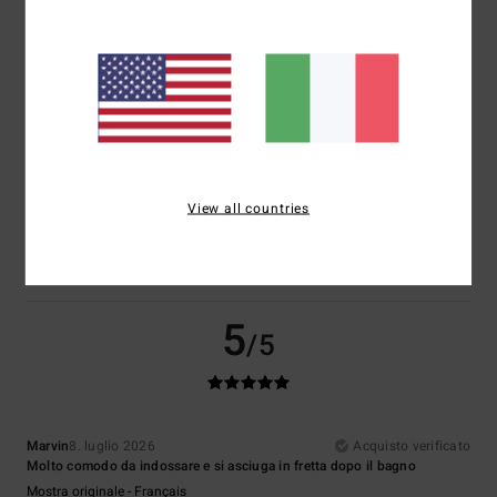
5
/5
Stephane
8. luglio 2026
Acquisto verificato
Rapporto qualità-prezzo
View all countries
Mostra originale - Français
Comfort
: 5
Rapporto qualità-prezzo
: 5
Taglia
: Taglia perfetta
/5
/5
Materiale
: 5
Colore
: 5
/5
/5
Consiglio questo prodotto
5
/5
Marvin
8. luglio 2026
Acquisto verificato
Molto comodo da indossare e si asciuga in fretta dopo il bagno
Mostra originale - Français