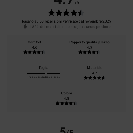
/5
basato su
50 recensioni verificate
dal novembre 2025
Il 82% dei nostri clienti consiglia questo prodotto
Comfort
Rapporto qualità-prezzo
4.6
4.5
Taglia
Materiale
4.7
Troppo piccolo
Troppo grande
Colore
4.8
5