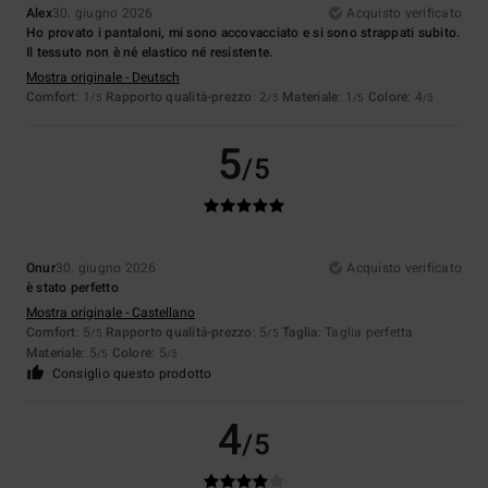
Alex
30. giugno 2026
Acquisto verificato
Ho provato i pantaloni, mi sono accovacciato e si sono strappati subito.
Il tessuto non è né elastico né resistente.
Mostra originale - Deutsch
Comfort
: 1
Rapporto qualità-prezzo
: 2
Materiale
: 1
Colore
: 4
/5
/5
/5
/5
5
/5
Onur
30. giugno 2026
Acquisto verificato
è stato perfetto
Mostra originale - Castellano
Comfort
: 5
Rapporto qualità-prezzo
: 5
Taglia
: Taglia perfetta
/5
/5
Materiale
: 5
Colore
: 5
/5
/5
Consiglio questo prodotto
4
/5