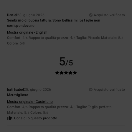
Daniel
28. giugno 2026
Acquisto verificato
Sembrano di buona fattura. Sono bellissimi. Le taglie non
corrispondevano
Mostra originale - English
Comfort
: 4
Rapporto qualità-prezzo
: 4
Taglia
: Piccolo
Materiale
: 5
/5
/5
/5
Colore
: 5
/5
5
/5
Irati Isabel
25. giugno 2026
Acquisto verificato
Meraviglioso
Mostra originale - Castellano
Comfort
: 4
Rapporto qualità-prezzo
: 4
Taglia
: Taglia perfetta
/5
/5
Materiale
: 5
Colore
: 5
/5
/5
Consiglio questo prodotto