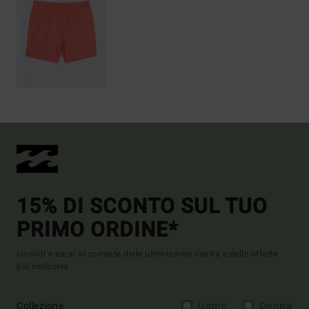
15% DI SCONTO SUL TUO
PRIMO ORDINE*
Iscriviti e sarai al corrente delle ultimissime novità e delle offerte
più esclusive.
Collezione
Uomo
Donna