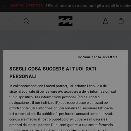
Salta
DOPPIA OFFERTA
25% di sconto extra su tutti gli articoli in saldo*
D
alle
informazioni
sul
prodotto
Continua senza accettare
SCEGLI COSA SUCCEDE AI TUOI DATI
PERSONALI
In collaborazione con i nostri partner, utilizziamo i cookie o dei
sistemi equivalenti per salvare e/o accedere a delle informazioni sul
tuo dispositivo. Tali informazioni personali (ad es. i dati di
navigazione e il tuo indirizzo IP) potrebbero essere utilizzati per:
offrirti contenuti e informazioni personalizzati, misurare l’efficacia
dei contenuti e della pubblicità, per fornire annunci personalizzati,
conoscere meglio il nostro pubblico o sviluppare e migliorare i
prodotti dei nostri partner. Puoi configurare la tua scelta fornendo il
tuo consenso all’uso di determinati cookie o negandolo ad altri tipi