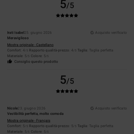
5
/5
Irati Isabel
25. giugno 2026
Acquisto verificato
Meraviglioso
Mostra originale - Castellano
Comfort
: 4
Rapporto qualità-prezzo
: 4
Taglia
: Taglia perfetta
/5
/5
Materiale
: 5
Colore
: 5
/5
/5
Consiglio questo prodotto
5
/5
Nicole
23. giugno 2026
Acquisto verificato
Vestibilità perfetta, molto comoda
Mostra originale - Français
Comfort
: 5
Rapporto qualità-prezzo
: 5
Taglia
: Taglia perfetta
/5
/5
Materiale
: 5
Colore
: 5
/5
/5