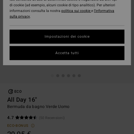
di cookie (ad esempio, alcuni cookie di tipo analitico). Per ulteriori
informazioni consulta la nostra
politica sui cookie
e
l'informativa
sulla privacy
.
Impostazioni dei cookie
Accetta tutti
ECO
All Day 16"
Bermuda da bagno Verde Uomo
4.7
(50 Recensioni)
ECO-BONUS