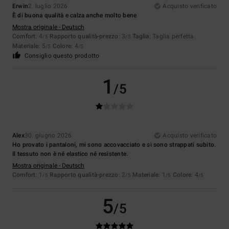
Erwin
2. luglio 2026
Acquisto verificato
È di buona qualità e calza anche molto bene
Mostra originale - Deutsch
Comfort
: 4
Rapporto qualità-prezzo
: 3
Taglia
: Taglia perfetta
/5
/5
Materiale
: 5
Colore
: 4
/5
/5
Consiglio questo prodotto
1
/5
Alex
30. giugno 2026
Acquisto verificato
Ho provato i pantaloni, mi sono accovacciato e si sono strappati subito.
Il tessuto non è né elastico né resistente.
Mostra originale - Deutsch
Comfort
: 1
Rapporto qualità-prezzo
: 2
Materiale
: 1
Colore
: 4
/5
/5
/5
/5
5
/5