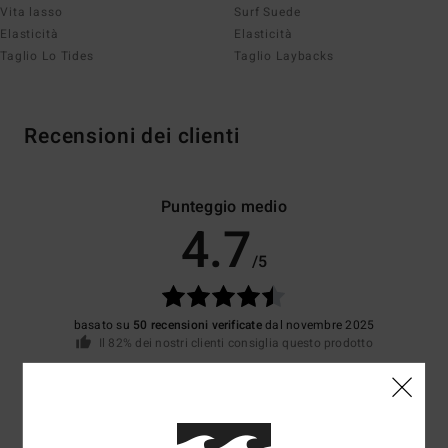
Vita lasso
Surf Suede
Elasticità
Elasticità
Taglio Lo Tides
Taglio Laybacks
Recensioni dei clienti
Punteggio medio
4.7
/5
basato su
50 recensioni verificate
dal novembre 2025
Il 82% dei nostri clienti consiglia questo prodotto
Comfort
Rapporto qualità-prezzo
4.6
4.5