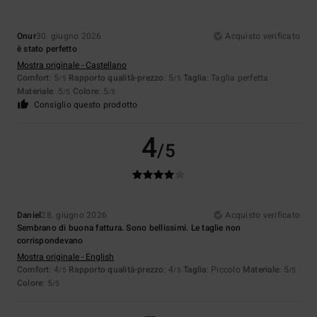
Onur
30. giugno 2026
Acquisto verificato
è stato perfetto
Mostra originale - Castellano
Comfort
: 5
Rapporto qualità-prezzo
: 5
Taglia
: Taglia perfetta
/5
/5
Materiale
: 5
Colore
: 5
/5
/5
Consiglio questo prodotto
4
/5
Daniel
28. giugno 2026
Acquisto verificato
Sembrano di buona fattura. Sono bellissimi. Le taglie non
corrispondevano
Mostra originale - English
Comfort
: 4
Rapporto qualità-prezzo
: 4
Taglia
: Piccolo
Materiale
: 5
/5
/5
/5
Colore
: 5
/5