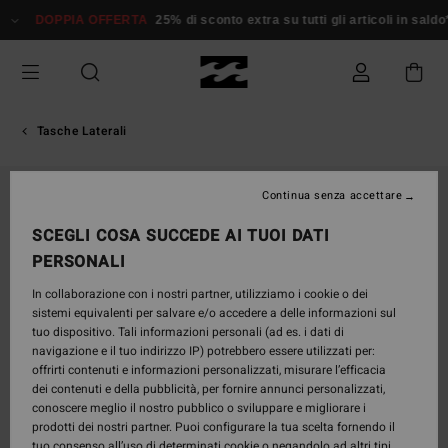
Salta
DOPPIA OFFERTA
25% di sconto extra su tutti gli articoli in saldo*
Do
alle
informazioni
sul
prodotto
Tasche Laterali
Continua senza accettare
SCEGLI COSA SUCCEDE AI TUOI DATI
PERSONALI
In collaborazione con i nostri partner, utilizziamo i cookie o dei
sistemi equivalenti per salvare e/o accedere a delle informazioni sul
tuo dispositivo. Tali informazioni personali (ad es. i dati di
navigazione e il tuo indirizzo IP) potrebbero essere utilizzati per:
offrirti contenuti e informazioni personalizzati, misurare l’efficacia
dei contenuti e della pubblicità, per fornire annunci personalizzati,
conoscere meglio il nostro pubblico o sviluppare e migliorare i
prodotti dei nostri partner. Puoi configurare la tua scelta fornendo il
tuo consenso all’uso di determinati cookie o negandolo ad altri tipi