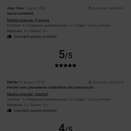
Jean Yves
7. luglio 2026
Acquisto verificato
senza commenti
Mostra originale - Français
Comfort
: 4
Rapporto qualità-prezzo
: 3
Taglia
: Taglia perfetta
/5
/5
Materiale
: 5
Colore
: 5
/5
/5
Consiglio questo prodotto
5
/5
Martin
28. giugno 2026
Acquisto verificato
Perché sono pienamente soddisfatto dei pantaloncini.
Mostra originale - Deutsch
Comfort
: 5
Rapporto qualità-prezzo
: 4
Taglia
: Taglia perfetta
/5
/5
Materiale
: 5
Colore
: 5
/5
/5
Consiglio questo prodotto
4
/5