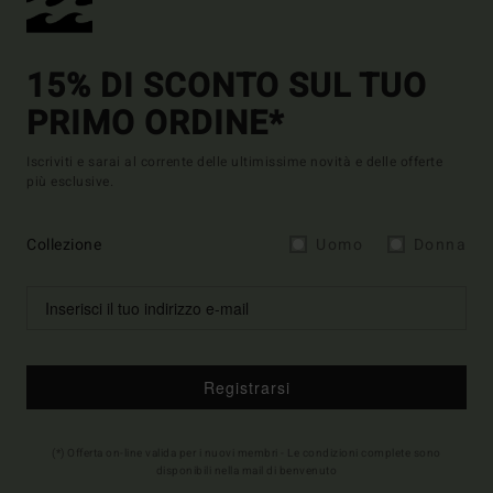
15% DI SCONTO SUL TUO
PRIMO ORDINE*
Iscriviti e sarai al corrente delle ultimissime novità e delle offerte
più esclusive.
Collezione
Uomo
Donna
Registrarsi
(*) Offerta on-line valida per i nuovi membri - Le condizioni complete sono
disponibili nella mail di benvenuto