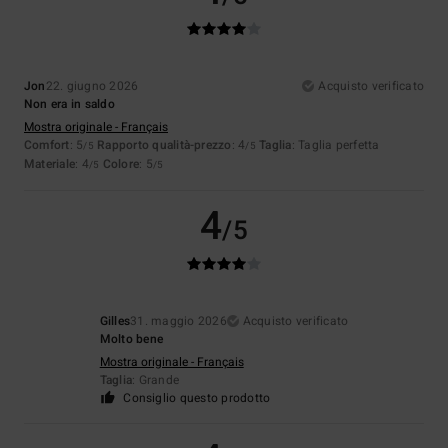
Jon
22. giugno 2026
Acquisto verificato
Non era in saldo
Mostra originale - Français
Comfort
: 5
Rapporto qualità-prezzo
: 4
Taglia
: Taglia perfetta
/5
/5
Materiale
: 4
Colore
: 5
/5
/5
4
/5
Gilles
31. maggio 2026
Acquisto verificato
Molto bene
Mostra originale - Français
Taglia
: Grande
Consiglio questo prodotto