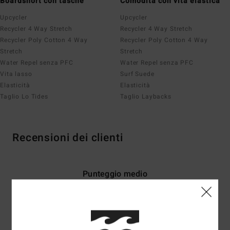
Boardshort con tasche
Comodità con vita elastica
Upcycler
Upcycler
Recycler 4 Way Stretch
Recycler 4 Way Stretch
Recycler Poly Cotton 4 Way
Recycler Poly Cotton 4 Way
Stretch
Stretch
Water Repel senza PFC
Water Repel senza PFC
Vita lasso
Surf Suede
Elasticità
Elasticità
Taglio Lo Tides
Taglio Laybacks
Recensioni dei clienti
Punteggio medio
4.1
/5