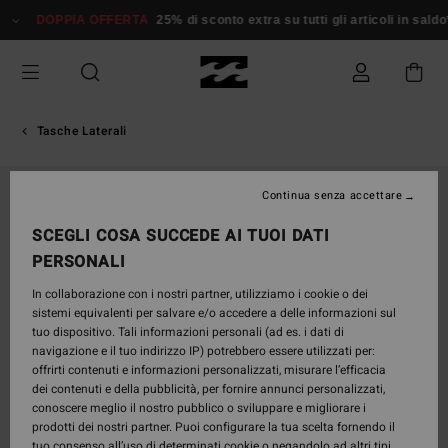
Salta
DOPPIA OFFERTA
25% di sconto extra su tutti gli articoli in saldo*
Do
alle
informazioni
sul
prodotto
Tasche Laterali
Continua senza accettare
SCEGLI COSA SUCCEDE AI TUOI DATI
PERSONALI
In collaborazione con i nostri partner, utilizziamo i cookie o dei
sistemi equivalenti per salvare e/o accedere a delle informazioni sul
tuo dispositivo. Tali informazioni personali (ad es. i dati di
navigazione e il tuo indirizzo IP) potrebbero essere utilizzati per:
offrirti contenuti e informazioni personalizzati, misurare l’efficacia
dei contenuti e della pubblicità, per fornire annunci personalizzati,
conoscere meglio il nostro pubblico o sviluppare e migliorare i
prodotti dei nostri partner. Puoi configurare la tua scelta fornendo il
tuo consenso all’uso di determinati cookie o negandolo ad altri tipi