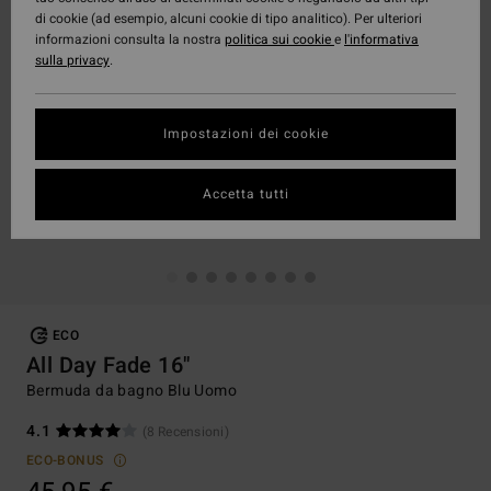
di cookie (ad esempio, alcuni cookie di tipo analitico). Per ulteriori
informazioni consulta la nostra
politica sui cookie
e
l'informativa
sulla privacy
.
Impostazioni dei cookie
Accetta tutti
ECO
All Day Fade 16"
Bermuda da bagno Blu Uomo
4.1
(8 Recensioni)
ECO-BONUS