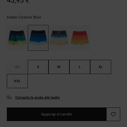
45,95 €
Coastal Blue
Colori
XS
S
M
L
XL
XXL
Consulta la guida alle taglie
Aggiungi al carrello