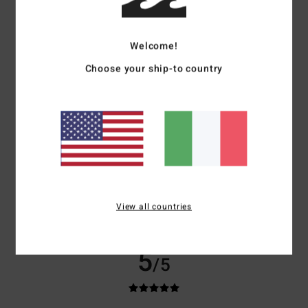
basato su
8 recensioni verificate
dal aprile 2026
Il 75% dei nostri clienti consiglia questo prodotto
Welcome!
Comfort
Rapporto qualità-prezzo
4.1
3.7
Choose your ship-to country
Taglia
Materiale
4.6
Troppo piccolo
Troppo grande
Colore
4.4
View all countries
5
/5