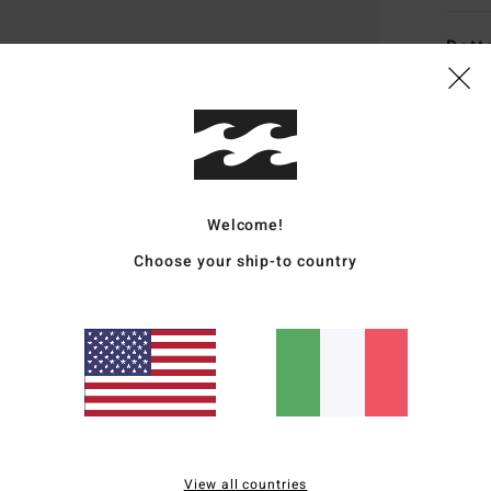
Dett
Sanda
Style
Carat
Welcome!
T
EVA,
Choose your ship-to country
F
S
S
l'ad
S
in T
A
supp
View all countries