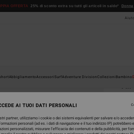
PPIA OFFERTA
25% di sconto extra su tutti gli articoli in saldo*
Donna
Aiut
Home
short
Abbigliamento
Accessori
Surf
Adventure Division
Collezioni
Bambino
All
Sanda
CEDE AI TUOI DATI PERSONALI
C
39,
stri partner, utilizziamo i cookie o dei sistemi equivalenti per salvare e/o accede
DOPPI
nformazioni personali (ad es. i dati di navigazione e il tuo indirizzo IP) potrebbero e
azioni personalizzati, misurare l’efficacia dei contenuti e della pubblicità, per fo
Color