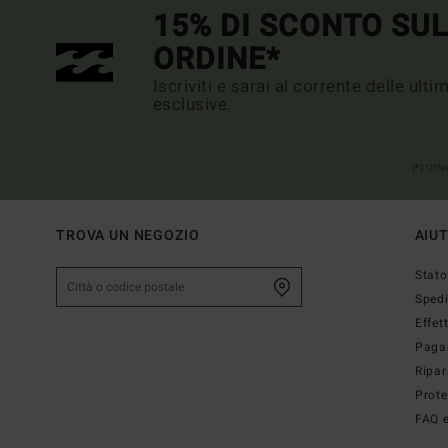
15% DI SCONTO SU
ORDINE*
Iscriviti e sarai al corrente delle ult
esclusive.
(*) Off
TROVA UN NEGOZIO
AIU
Stato
Sped
Effet
Paga
Ripar
Prote
FAQ e