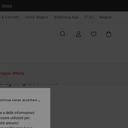
Uomo
o & Contatti
Carta Regalo
Billabong App
IT (€)
Negozi
Uomo
Accessori
Infradito & Calzature
Doppia Offerta
 Day Impact Print
li Verde Uomo
ontinua senza accettare
95 €
re a delle informazioni
A OFFERTA 25%
ssere utilizzati per:
rnire annunci
Surplus
i