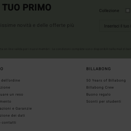
L TUO PRIMO
Collezione
imissime novità e delle offerte più
erta on-line valida per i nuovi membri - Le condizioni complete sono disponibili nella mail di b
TO
BILLABONG
 dell’ordine
50 Years of Billabong
izione
Billabong Crew
tuare un reso
Buono regalo
mento
Sconti per studenti
azioni e Garanzie
zione dei dati
 contatti