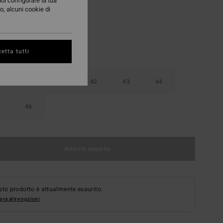
uoi configurare la tua
o, alcuni cookie di
etta tutti
40
41
42
43
44
46
Articolo esaurito
to prodotto è attualmente esaurito.
ra altre opzioni