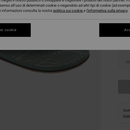
meglio il nostro pubblico o sviluppare e migliorare i prodotti dei nostri partner. P
senso all’uso di determinati cookie o negandolo ad altri tipi di cookie (ad esempi
ori informazioni consulta la nostra
politica sui cookie
e
l'informativa sulla privacy
.
ei cookie
Acc
39
45
Ques
Comp