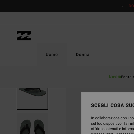
Salta
DO
alle
informazioni
sul
prodotto
Uomo
Donna
Novità
Board 
ESAURITE
SCEGLI COSA SUC
In collaborazione con i no
sul tuo dispositivo. Tali i
offrirti contenuti e inform