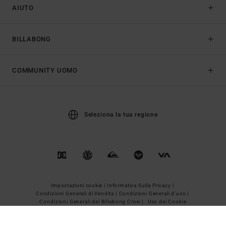
AIUTO
BILLABONG
COMMUNITY UOMO
Seleziona la tua regione
Impostazioni cookie |
Informativa Sulla Privacy |
Condizioni Generali di Vendita |
Condizioni Generali d’uso |
Condizioni Generali del Billabong Crew |
Uso dei Cookie
© 2026 Billabong