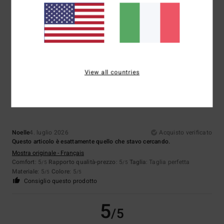
Colore
5.0
View all countries
5
/5
Noelle
4. luglio 2026
Acquisto verificato
Questo articolo è esattamente quello che stavo cercando.
Mostra originale - Français
Comfort
: 5
Rapporto qualità-prezzo
: 5
Taglia
: Taglia perfetta
/5
/5
Materiale
: 5
Colore
: 5
/5
/5
Consiglio questo prodotto
5
/5