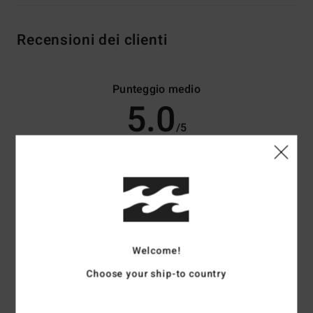
Recensioni dei clienti
Punteggio medio
5.0
/5
basato su
4 recensioni verificate
dal maggio 2026
Il 75% dei nostri clienti consiglia questo prodotto
Comfort
Rapporto qualità-prezzo
5.0
4.5
Welcome!
Choose your ship-to country
Taglia
Materiale
5.0
Troppo piccolo
Troppo grande