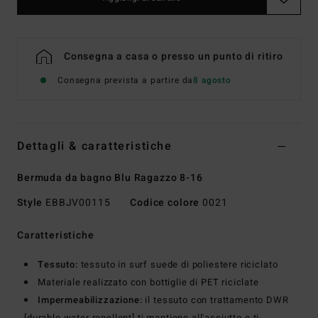
Consegna a casa o presso un punto di ritiro
Consegna prevista a partire da
8 agosto
Dettagli & caratteristiche
Bermuda da bagno Blu Ragazzo 8-16
Style
EBBJV00115
Codice colore
0021
Caratteristiche
Tessuto:
tessuto in surf suede di poliestere riciclato
Materiale realizzato con bottiglie di PET riciclate
Impermeabilizzazione:
il tessuto con trattamento DWR
[durable water repellent] ti mantiene all'asciutto e ti