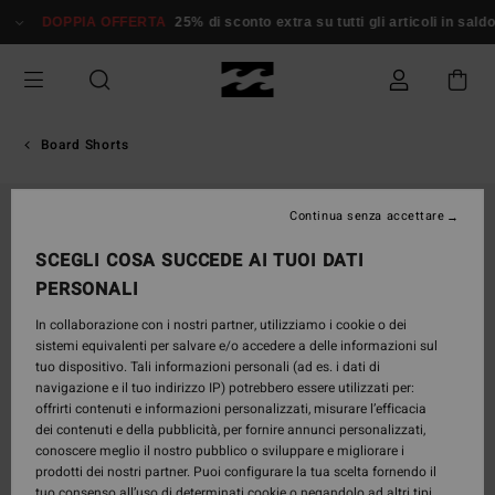
Salta
DOPPIA OFFERTA
25% di sconto extra su tutti gli articoli in saldo*
D
alle
informazioni
sul
prodotto
Board Shorts
Continua senza accettare
SCEGLI COSA SUCCEDE AI TUOI DATI
PERSONALI
In collaborazione con i nostri partner, utilizziamo i cookie o dei
sistemi equivalenti per salvare e/o accedere a delle informazioni sul
tuo dispositivo. Tali informazioni personali (ad es. i dati di
navigazione e il tuo indirizzo IP) potrebbero essere utilizzati per:
offrirti contenuti e informazioni personalizzati, misurare l’efficacia
dei contenuti e della pubblicità, per fornire annunci personalizzati,
conoscere meglio il nostro pubblico o sviluppare e migliorare i
prodotti dei nostri partner. Puoi configurare la tua scelta fornendo il
tuo consenso all’uso di determinati cookie o negandolo ad altri tipi