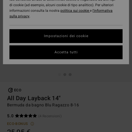
di cookie (ad esempio, alcuni cookie di tipo analitico). Per ulteriori
informazioni consulta la nostra
politica sui cookie
e
l'informativa
sulla privacy
.
Impostazioni dei cookie
Accetta tutti
ECO
All Day Layback 14"
Bermuda da bagno Blu Ragazzo 8-16
5.0
(4 Recensioni)
ECO-BONUS