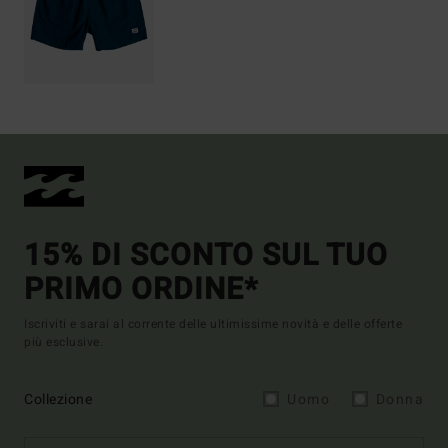
15% DI SCONTO SUL TUO
PRIMO ORDINE*
Iscriviti e sarai al corrente delle ultimissime novità e delle offerte
più esclusive.
Collezione
Uomo
Donna