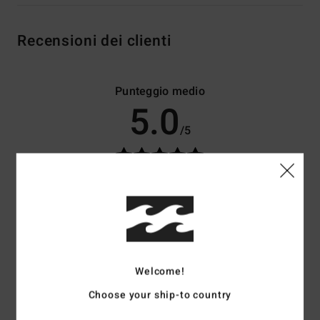
Recensioni dei clienti
Punteggio medio
5.0
/5
basato su
4 recensioni verificate
dal maggio 2026
Il 75% dei nostri clienti consiglia questo prodotto
Comfort
Rapporto qualità-prezzo
5.0
4.5
Welcome!
Taglia
Materiale
Choose your ship-to country
5.0
Troppo piccolo
Troppo grande