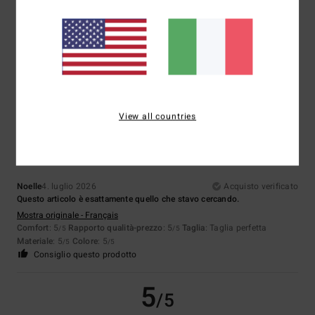
Colore
5.0
5
/5
View all countries
Noelle
4. luglio 2026
Acquisto verificato
Questo articolo è esattamente quello che stavo cercando.
Mostra originale - Français
Comfort
: 5
Rapporto qualità-prezzo
: 5
Taglia
: Taglia perfetta
/5
/5
Materiale
: 5
Colore
: 5
/5
/5
Consiglio questo prodotto
5
/5