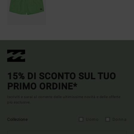
15% DI SCONTO SUL TUO
PRIMO ORDINE*
Iscriviti e sarai al corrente delle ultimissime novità e delle offerte
più esclusive.
Collezione
Uomo
Donna