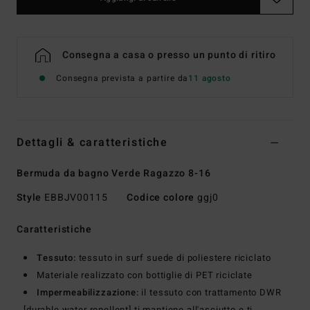
Consegna a casa o presso un punto di ritiro
Consegna prevista a partire da
11 agosto
Dettagli & caratteristiche
Bermuda da bagno Verde Ragazzo 8-16
Style
EBBJV00115
Codice colore
ggj0
Caratteristiche
Tessuto:
tessuto in surf suede di poliestere riciclato
Materiale realizzato con bottiglie di PET riciclate
Impermeabilizzazione:
il tessuto con trattamento DWR
[durable water repellent] ti mantiene all'asciutto e ti