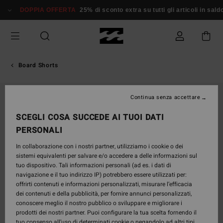
Salta
DOPPIA OFFERTA
25% di sconto extra su tutti gli articoli in sald
alle
informazioni
sul
prodotto
Board Shorts
Continua senza accettare
SCEGLI COSA SUCCEDE AI TUOI DATI
PERSONALI
In collaborazione con i nostri partner, utilizziamo i cookie o dei
sistemi equivalenti per salvare e/o accedere a delle informazioni sul
tuo dispositivo. Tali informazioni personali (ad es. i dati di
navigazione e il tuo indirizzo IP) potrebbero essere utilizzati per:
offrirti contenuti e informazioni personalizzati, misurare l’efficacia
dei contenuti e della pubblicità, per fornire annunci personalizzati,
conoscere meglio il nostro pubblico o sviluppare e migliorare i
prodotti dei nostri partner. Puoi configurare la tua scelta fornendo il
tuo consenso all’uso di determinati cookie o negandolo ad altri tipi