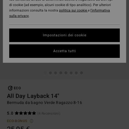
di cookie (ad esempio, alcuni cookie di tipo analitico). Per ulteriori
informazioni consulta la nostra
politica sui cookie
e
l'informativa
sulla privacy
.
Impostazioni dei cookie
Accetta tutti
ECO
All Day Layback 14"
Bermuda da bagno Verde Ragazzo 8-16
5.0
(4 Recensioni)
ECO-BONUS