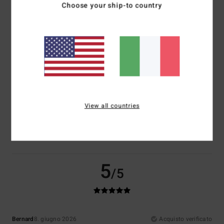
Choose your ship-to country
Comfort
Rapporto qualità-prezzo
5.0
4.5
Taglia
Materiale
5.0
Troppo piccolo
Troppo grande
View all countries
Colore
5.0
5
/5
Bernard
8. giugno 2026
Acquisto verificato