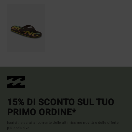
15% DI SCONTO SUL TUO
PRIMO ORDINE*
Iscriviti e sarai al corrente delle ultimissime novità e delle offerte
più esclusive.