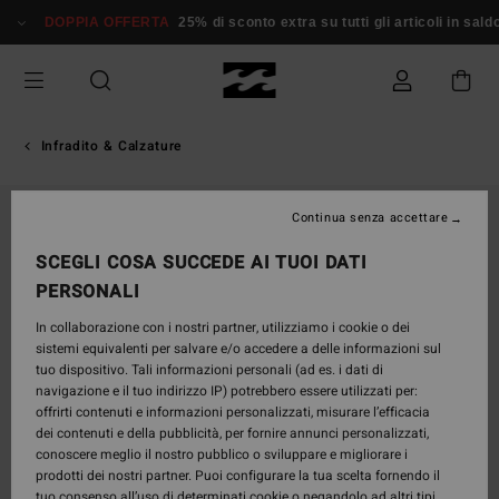
Salta
DOPPIA OFFERTA
25% di sconto extra su tutti gli articoli in saldo*
alle
informazioni
sul
prodotto
Infradito & Calzature
Continua senza accettare
SCEGLI COSA SUCCEDE AI TUOI DATI
PERSONALI
In collaborazione con i nostri partner, utilizziamo i cookie o dei
sistemi equivalenti per salvare e/o accedere a delle informazioni sul
tuo dispositivo. Tali informazioni personali (ad es. i dati di
navigazione e il tuo indirizzo IP) potrebbero essere utilizzati per:
offrirti contenuti e informazioni personalizzati, misurare l’efficacia
dei contenuti e della pubblicità, per fornire annunci personalizzati,
conoscere meglio il nostro pubblico o sviluppare e migliorare i
prodotti dei nostri partner. Puoi configurare la tua scelta fornendo il
tuo consenso all’uso di determinati cookie o negandolo ad altri tipi