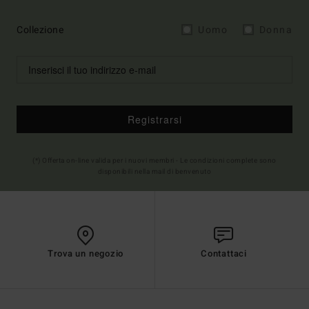
Collezione
Uomo
Donna
Registrarsi
(*) Offerta on-line valida per i nuovi membri - Le condizioni complete sono
disponibili nella mail di benvenuto
Trova un negozio
Contattaci