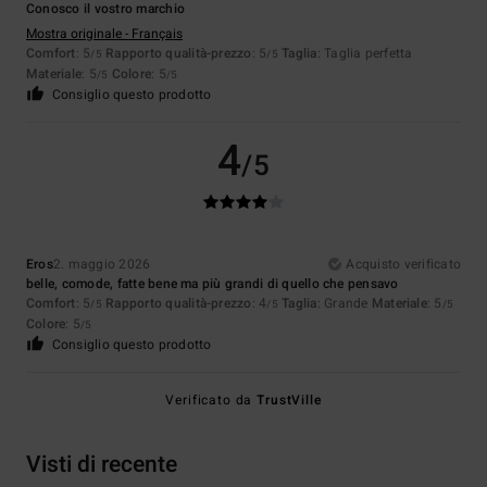
Conosco il vostro marchio
Mostra originale - Français
Comfort
: 5
Rapporto qualità-prezzo
: 5
Taglia
: Taglia perfetta
/5
/5
Materiale
: 5
Colore
: 5
/5
/5
Consiglio questo prodotto
4
/5
Eros
2. maggio 2026
Acquisto verificato
belle, comode, fatte bene ma più grandi di quello che pensavo
Comfort
: 5
Rapporto qualità-prezzo
: 4
Taglia
: Grande
Materiale
: 5
/5
/5
/5
Colore
: 5
/5
Consiglio questo prodotto
Verificato da
TrustVille
Visti di recente