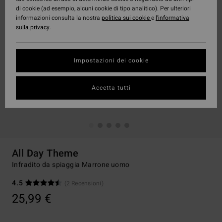
di cookie (ad esempio, alcuni cookie di tipo analitico). Per ulteriori
informazioni consulta la nostra
politica sui cookie
e
l'informativa
sulla privacy
.
Impostazioni dei cookie
Accetta tutti
All Day Theme
Infradito da spiaggia Marrone uomo
4.5
(2 Recensioni)
25,99 €