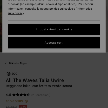
di cookie (ad esempio, alcuni cookie di tipo analitico). Per ulteriori
informazioni consulta la nostra
politica sui cookie
e
l'informativa
sulla privacy
.
Impostazioni dei cookie
Accetta tutti
Bikinis Tops
ECO
All The Waves Talia Uwire
Reggiseno bikini con ferretto Verde Donna
4.5
(2 Recensioni)
ECO-BONUS
49,95 €
47%