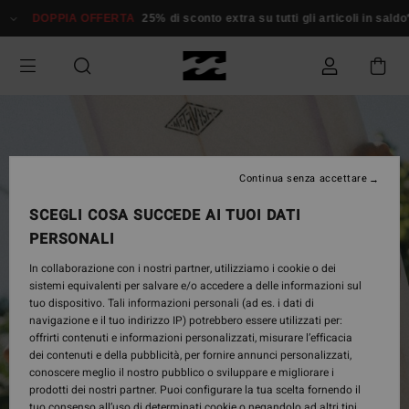
Salta
DOPPIA OFFERTA
25% di sconto extra su tutti gli articoli in sald
alle
informazioni
sul
prodotto
Continua senza accettare
SCEGLI COSA SUCCEDE AI TUOI DATI
PERSONALI
In collaborazione con i nostri partner, utilizziamo i cookie o dei
sistemi equivalenti per salvare e/o accedere a delle informazioni sul
tuo dispositivo. Tali informazioni personali (ad es. i dati di
navigazione e il tuo indirizzo IP) potrebbero essere utilizzati per:
offrirti contenuti e informazioni personalizzati, misurare l’efficacia
dei contenuti e della pubblicità, per fornire annunci personalizzati,
conoscere meglio il nostro pubblico o sviluppare e migliorare i
prodotti dei nostri partner. Puoi configurare la tua scelta fornendo il
tuo consenso all’uso di determinati cookie o negandolo ad altri tipi