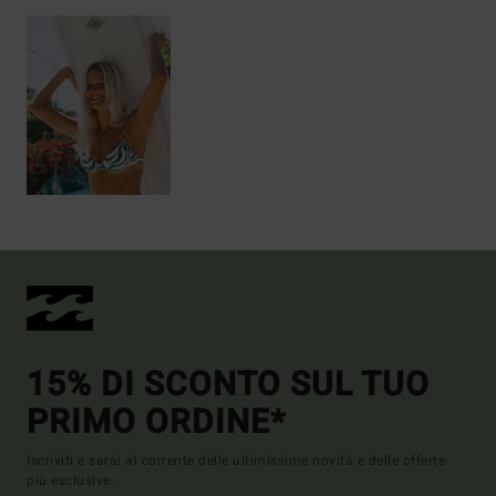
15% DI SCONTO SUL TUO
PRIMO ORDINE*
Iscriviti e sarai al corrente delle ultimissime novità e delle offerte
più esclusive.