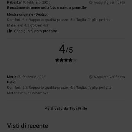
Rebekka
19. febbraio 2026
Acquisto verificato
È esattamente come nella foto e calza a pennello.
Mostra originale - Deutsch
Comfort
: 4
Rapporto qualità-prezzo
: 4
Taglia
: Taglia perfetta
/5
/5
Materiale
: 4
Colore
: 4
/5
/5
Consiglio questo prodotto
4
/5
Maris
17. febbraio 2026
Acquisto verificato
Bello
Comfort
: 5
Rapporto qualità-prezzo
: 4
Taglia
: Taglia perfetta
/5
/5
Materiale
: 5
Colore
: 5
/5
/5
Verificato da
TrustVille
Visti di recente