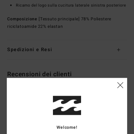
Ricamo del logo sulla cucitura laterale sinistra posteriore
Composizione
[Tessuto principale] 78% Poliestere
riciclatoamide 22% elastan
Spedizioni e Resi
Recensioni dei clienti
Punteggio medio
4.5
/5
Welcome!
basato su
2 recensioni verificate
dal febbraio 2026