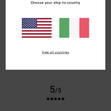
Il 50% dei nostri clienti consiglia questo prodotto
Choose your ship-to country
Comfort
Rapporto qualità-prezzo
4.5
4.0
Taglia
Materiale
4.5
Troppo piccolo
Troppo grande
View all countries
Colore
4.5
5
/5