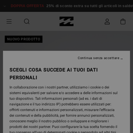
Salta
DOPPIA OFFERTA
25% di sconto extra su tutti gli articoli in saldo*
alle
informazioni
sul
prodotto
NUOVO PRODOTTO
Continua senza accettare
SCEGLI COSA SUCCEDE AI TUOI DATI
PERSONALI
In collaborazione con i nostri partner, utilizziamo i cookie o dei
sistemi equivalenti per salvare e/o accedere a delle informazioni sul
tuo dispositivo. Tali informazioni personali (ad es. i dati di
navigazione e il tuo indirizzo IP) potrebbero essere utilizzati per:
offrirti contenuti e informazioni personalizzati, misurare l’efficacia
dei contenuti e della pubblicità, per fornire annunci personalizzati,
conoscere meglio il nostro pubblico o sviluppare e migliorare i
prodotti dei nostri partner. Puoi configurare la tua scelta fornendo il
tuo consenso all’uso di determinati cookie o negandolo ad altri tipi