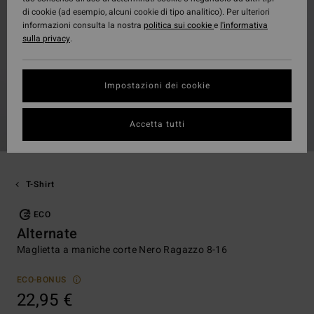
di cookie (ad esempio, alcuni cookie di tipo analitico). Per ulteriori
informazioni consulta la nostra
politica sui cookie
e
l'informativa
sulla privacy
.
Impostazioni dei cookie
Accetta tutti
T-Shirt
ECO
Alternate
Maglietta a maniche corte Nero Ragazzo 8-16
ECO-BONUS
22,95 €