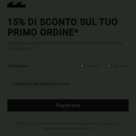
15% DI SCONTO SUL TUO
PRIMO ORDINE*
Iscriviti e sarai al corrente delle ultimissime novità e delle offerte
più esclusive.
Collezione
Uomo
Donna
Registrarsi
(*) Offerta on-line valida per i nuovi membri - Le condizioni complete sono
disponibili nella mail di benvenuto