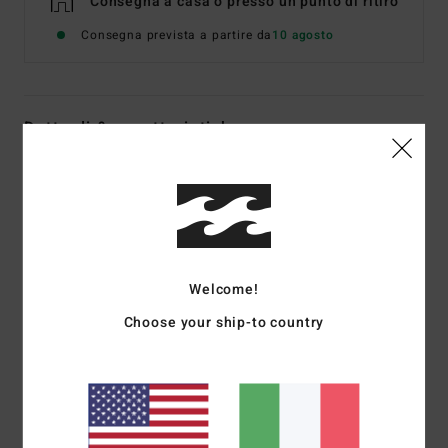
Consegna a casa o presso un punto di ritiro
Consegna prevista a partire da
10 agosto
Dettagli & caratteristiche
Mutandina bikini con copertura succinta Blu Donna
Style
24O282512
Codice colore
trb
Caratteristiche
Welcome!
Tessuto mano pesca riciclato
Copertura Hike
Choose your ship-to country
Taglio a gamba alta
Copertura del sedere media
Logo ricamato centrale dietro
Composizione
78% nylon riciclato, 22% elastan