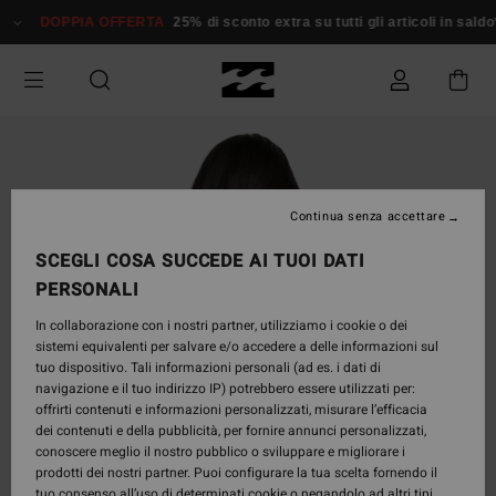
Salta
DOPPIA OFFERTA
25% di sconto extra su tutti gli articoli in saldo*
alle
informazioni
sul
prodotto
Continua senza accettare
SCEGLI COSA SUCCEDE AI TUOI DATI
PERSONALI
In collaborazione con i nostri partner, utilizziamo i cookie o dei
sistemi equivalenti per salvare e/o accedere a delle informazioni sul
tuo dispositivo. Tali informazioni personali (ad es. i dati di
navigazione e il tuo indirizzo IP) potrebbero essere utilizzati per:
offrirti contenuti e informazioni personalizzati, misurare l’efficacia
dei contenuti e della pubblicità, per fornire annunci personalizzati,
conoscere meglio il nostro pubblico o sviluppare e migliorare i
prodotti dei nostri partner. Puoi configurare la tua scelta fornendo il
tuo consenso all’uso di determinati cookie o negandolo ad altri tipi