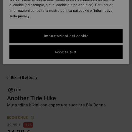
di cookie (ad esempio, alcuni cookie di tipo analitico). Per ulteriori
informazioni consulta la nostra
politica sui cookie
e
l'informativa
sulla privacy
.
Impostazioni dei cookie
Accetta tutti
Bikini Bottoms
ECO
Another Tide Hike
Mutandina bikini con copertura succinta Blu Donna
ECO-BONUS
39,95 €
63%