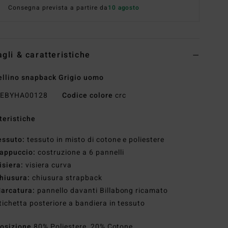
Consegna prevista a partire da
10 agosto
agli & caratteristiche
llino snapback Grigio uomo
EBYHA00128
Codice colore
crc
teristiche
essuto:
tessuto in misto di cotone e poliestere
appuccio:
costruzione a 6 pannelli
isiera:
visiera curva
hiusura:
chiusura strapback
arcatura:
pannello davanti Billabong ricamato
tichetta posteriore a bandiera in tessuto
osizione
80% Poliestere, 20% Cotone