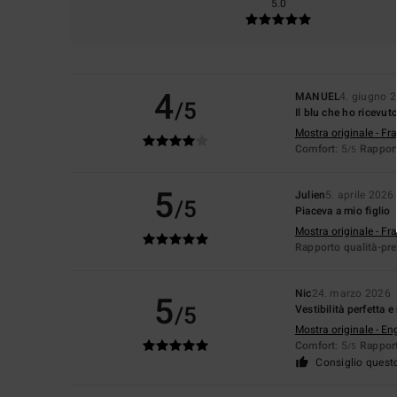
5.0
4
MANUEL
4. giugno 
/5
Il blu che ho ricevut
Mostra originale - Fr
Comfort
: 5
Rapport
/5
5
Julien
5. aprile 2026
/5
Piaceva a mio figlio
Mostra originale - Fr
Rapporto qualità-pr
Nic
24. marzo 2026
5
/5
Vestibilità perfetta 
Mostra originale - En
Comfort
: 5
Rapport
/5
Consiglio quest