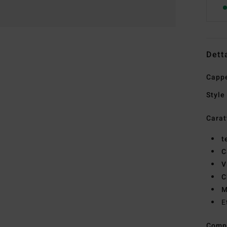
Dett
Cappe
Style
Carat
t
C
V
C
M
E
Comp