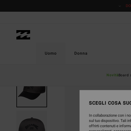
Salta
DO
alle
informazioni
sul
prodotto
Uomo
Donna
Novità
Board 
SCEGLI COSA SUC
In collaborazione con i no
sul tuo dispositivo. Tali i
offrirti contenuti e inform