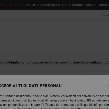
PPIA OFFERTA
25% di sconto extra su tutti gli articoli in saldo*
Donna
Aiut
Home
short
Abbigliamento
Accessori
Surf
Adventure Division
Collezioni
Bambino
Ar
Cappe
CEDE AI TUOI DATI PERSONALI
4.7
C
25,95
stri partner, utilizziamo i cookie o dei sistemi equivalenti per salvare e/o accede
15,
nformazioni personali (ad es. i dati di navigazione e il tuo indirizzo IP) potrebbero e
azioni personalizzati, misurare l’efficacia dei contenuti e della pubblicità, per fo
OFFER