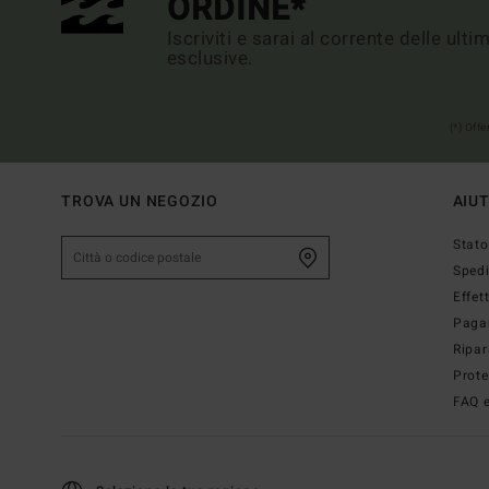
ORDINE*
Iscriviti e sarai al corrente delle ult
esclusive.
(*) Off
TROVA UN NEGOZIO
AIU
Stato
Sped
Effet
Paga
Ripar
Prote
FAQ e