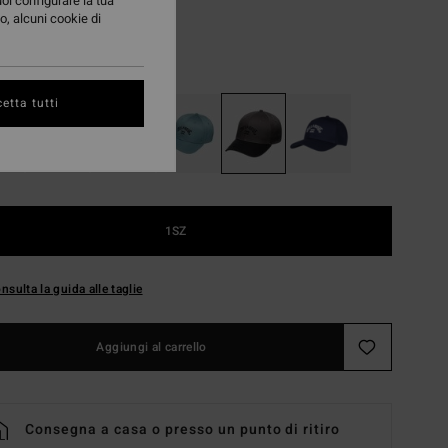
uoi configurare la tua
A OFFERTA 25%
o, alcuni cookie di
Char
i
etta tutti
1SZ
nsulta la guida alle taglie
Aggiungi al carrello
Consegna a casa o presso un punto di ritiro