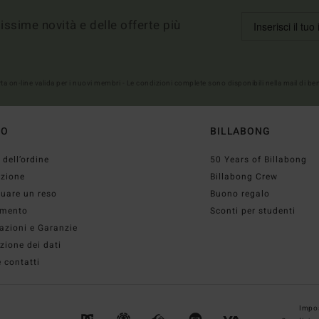
imissime novità e delle offerte più
erta on-line valida per i nuovi membri - Le condizioni complete sono disponibili nella mail di b
TO
BILLABONG
 dell’ordine
50 Years of Billabong
izione
Billabong Crew
tuare un reso
Buono regalo
mento
Sconti per studenti
azioni e Garanzie
zione dei dati
 contatti
Impos