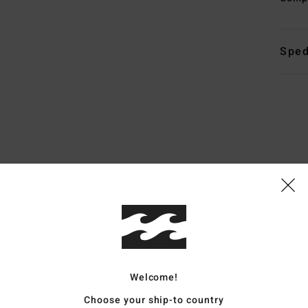
Sped
Punteggio medio
4.7
/5
basato su
6 recensioni verificate
dal ottobre 2025
Il 67% dei nostri clienti consiglia questo prodotto
Welcome!
pporto qualità-prezzo
Taglia
Material
Choose your ship-to country