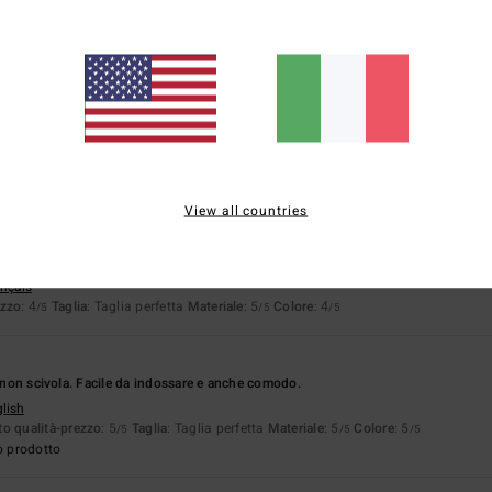
4.0
5.0
Troppo piccolo
Troppo grande
2026
o è più scuro di quello del sito web
ançais
o qualità-prezzo
: 4
Materiale
: 5
Colore
: 2
/5
/5
/5
View all countries
ançais
ezzo
: 4
Taglia
: Taglia perfetta
Materiale
: 5
Colore
: 4
/5
/5
/5
e non scivola. Facile da indossare e anche comodo.
glish
o qualità-prezzo
: 5
Taglia
: Taglia perfetta
Materiale
: 5
Colore
: 5
/5
/5
/5
o prodotto