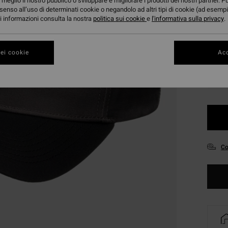
meglio il nostro pubblico o sviluppare e migliorare i prodotti dei nostri partner. P
DOPPI
senso all’uso di determinati cookie o negandolo ad altri tipi di cookie (ad esempi
ori informazioni consulta la nostra
politica sui cookie
e
l'informativa sulla privacy
.
Color
ei cookie
Acc
Co