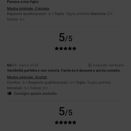
Piaceva a mio figlio
Mostra originale - Français
Rapporto qualità-prezzo
: 4
Taglia
: Taglia perfetta
Materiale
: 5
/5
/5
Colore
: 4
/5
5
/5
Nic
24. marzo 2026
Acquisto verificato
Vestibilità perfetta e non scivola. Facile da indossare e anche comodo.
Mostra originale - English
Comfort
: 5
Rapporto qualità-prezzo
: 5
Taglia
: Taglia perfetta
/5
/5
Materiale
: 5
Colore
: 5
/5
/5
Consiglio questo prodotto
5
/5