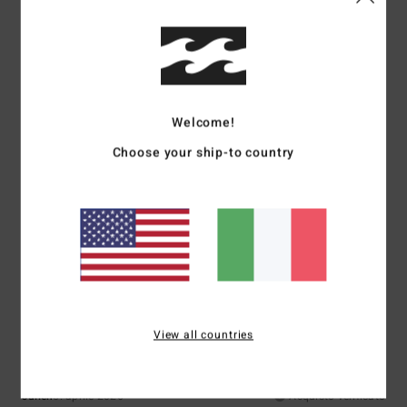
Mostra originale - Français
Comfort
: 4
Rapporto qualità-prezzo
: 5
Taglia
: Taglia perfetta
/5
/5
Materiale
: 4
Colore
: 4
/5
/5
Consiglio questo prodotto
4
/5
Welcome!
Choose your ship-to country
MANUEL
4. giugno 2026
Acquisto verificato
Il blu che ho ricevuto è più scuro di quello del sito web
Mostra originale - Français
Comfort
: 5
Rapporto qualità-prezzo
: 4
Materiale
: 5
Colore
: 2
/5
/5
/5
/5
5
/5
View all countries
Julien
5. aprile 2026
Acquisto verificato