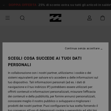
Salta
DOPPIA OFFERTA
25% di sconto extra su tutti gli articoli in saldo*
D
alle
informazioni
sul
prodotto
Continua senza accettare
SCEGLI COSA SUCCEDE AI TUOI DATI
PERSONALI
In collaborazione con i nostri partner, utilizziamo i cookie o dei
sistemi equivalenti per salvare e/o accedere a delle informazioni sul
tuo dispositivo. Tali informazioni personali (ad es. i dati di
navigazione e il tuo indirizzo IP) potrebbero essere utilizzati per:
offrirti contenuti e informazioni personalizzati, misurare l’efficacia
dei contenuti e della pubblicità, per fornire annunci personalizzati,
conoscere meglio il nostro pubblico o sviluppare e migliorare i
prodotti dei nostri partner. Puoi configurare la tua scelta fornendo il
tuo consenso all’uso di determinati cookie o negandolo ad altri tipi