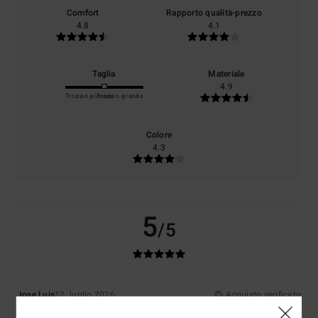
Comfort
Rapporto qualità-prezzo
4.8
4.1
Taglia
Materiale
4.9
Troppo piccolo
Troppo grande
Colore
4.3
5
/5
Jose Luis
12. luglio 2026
Acquisto verificato
Nizza