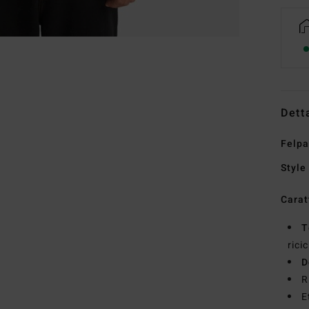
Dett
Felpa
Style
Carat
T
rici
D
R
E