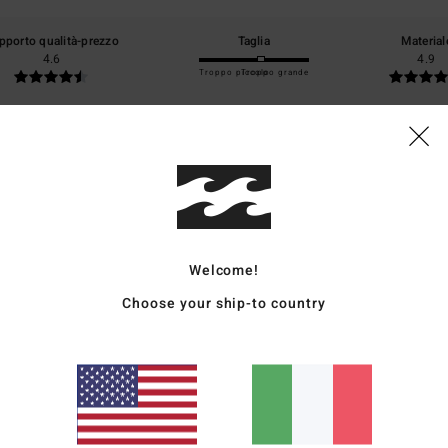
pporto qualità-prezzo
Taglia
Material
4.6
4.9
Troppo piccolo
Troppo grande
6
 soddisfazione
ançais
o qualità-prezzo
: 4
Taglia
: Taglia perfetta
Materiale
: 5
Colore
: 5
/5
/5
/5
o prodotto
Welcome!
2026
Choose your ship-to country
glish
o qualità-prezzo
: 5
Taglia
: Taglia perfetta
Materiale
: 5
Colore
: 5
/5
/5
/5
o prodotto
26
ole