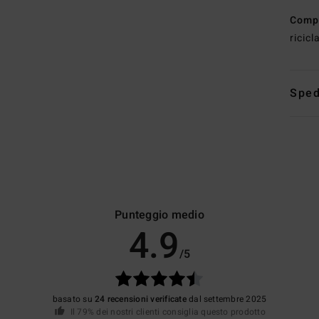
Comp
ricicl
Sped
Punteggio medio
4.9
/5
basato su
24 recensioni verificate
dal settembre 2025
Il 79% dei nostri clienti consiglia questo prodotto