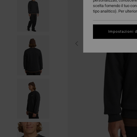
personalizzati, conoscere 
scelta fornendo il tuo con
tipo analitico). Per ulteri
Impostazioni d