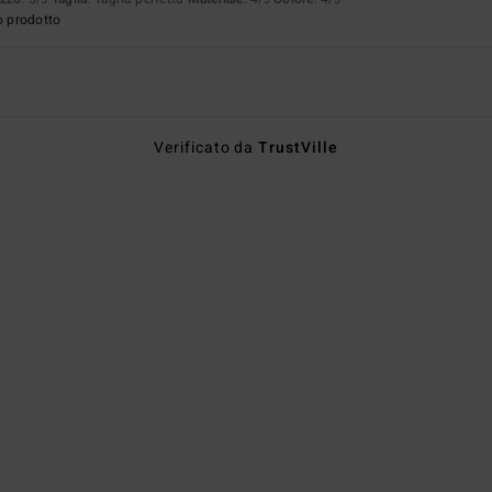
/5
/5
/5
o prodotto
Verificato da
TrustVille