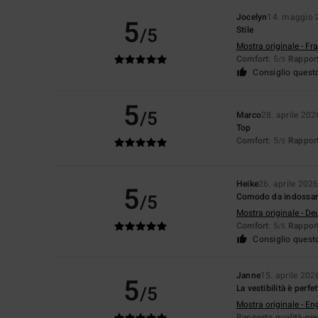
Jocelyn
14. maggio 
5
/5
Stile
Mostra originale - Fr
Comfort
: 5
Rapport
/5
Consiglio quest
5
/5
Marco
28. aprile 202
Top
Comfort
: 5
Rapport
/5
Heike
26. aprile 202
5
/5
Comodo da indossare!
Mostra originale - De
Comfort
: 5
Rapport
/5
Consiglio quest
Janne
15. aprile 202
5
/5
La vestibilità è perfet
Mostra originale - En
Rapporto qualità-pr