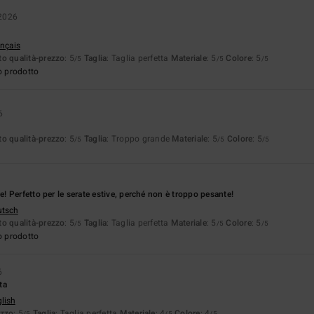
2026
ançais
o qualità-prezzo
: 5
Taglia
: Taglia perfetta
Materiale
: 5
Colore
: 5
/5
/5
/5
o prodotto
6
o qualità-prezzo
: 5
Taglia
: Troppo grande
Materiale
: 5
Colore
: 5
/5
/5
/5
6
 Perfetto per le serate estive, perché non è troppo pesante!
utsch
o qualità-prezzo
: 5
Taglia
: Taglia perfetta
Materiale
: 5
Colore
: 5
/5
/5
/5
o prodotto
6
ta
glish
ezzo
: 5
Taglia
: Taglia perfetta
Materiale
: 4
Colore
: 4