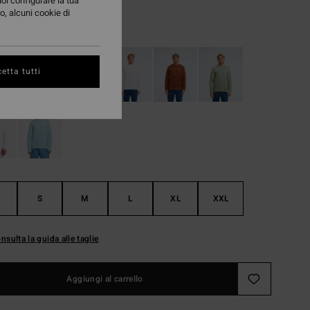
uoi configurare la tua
o, alcuni cookie di
Black
i
etta tutti
S
M
L
XL
XXL
nsulta la guida alle taglie
Aggiungi al carrello