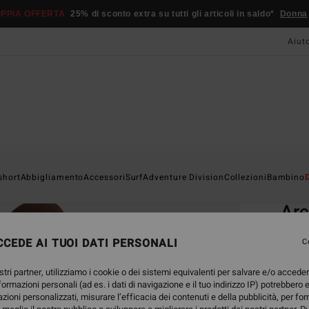
PPIA OFFERTA
25% di sconto extra su tutti gli articoli in saldo*
Donna
Aiut
Home
short
Abbigliamento
Accessori
Surf
Adventure Division
Collezioni
Bambino
EC
Arc
Felpa
CEDE AI TUOI DATI PERSONALI
C
4.9
stri partner, utilizziamo i cookie o dei sistemi equivalenti per salvare e/o accede
ECO-B
nformazioni personali (ad es. i dati di navigazione e il tuo indirizzo IP) potrebbero e
59,
azioni personalizzati, misurare l’efficacia dei contenuti e della pubblicità, per fo