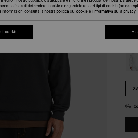
meglio il nostro pubblico o sviluppare e migliorare i prodotti dei nostri partner. P
senso all’uso di determinati cookie o negandolo ad altri tipi di cookie (ad esempi
ori informazioni consulta la nostra
politica sui cookie
e
l'informativa sulla privacy
.
Color
ei cookie
Acc
XS
Co