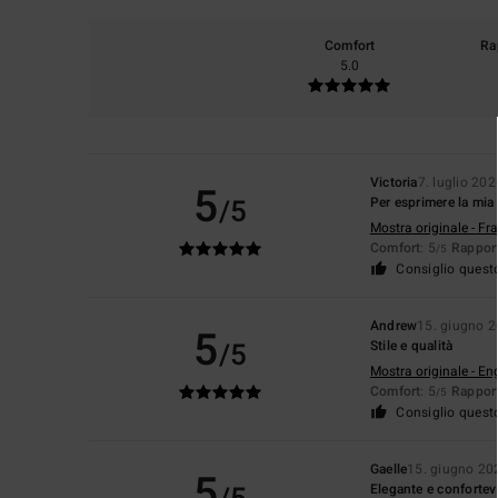
Comfort
Ra
5.0
Victoria
7. luglio 202
5
/5
Per esprimere la mia
Mostra originale - Fr
Comfort
: 5
Rapport
/5
Consiglio quest
Andrew
15. giugno 
5
/5
Stile e qualità
Mostra originale - En
Comfort
: 5
Rapport
/5
Consiglio quest
Gaelle
15. giugno 20
5
Elegante e confortev