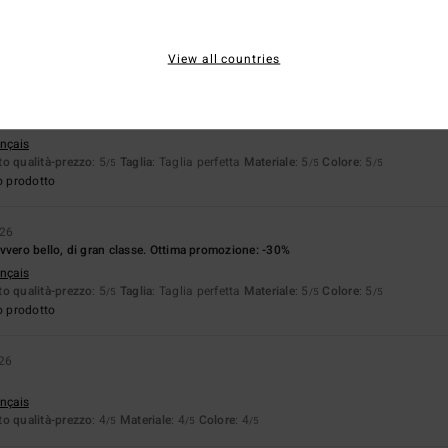
ançais
o qualità-prezzo
: 4
Taglia
: Taglia perfetta
Materiale
: 5
Colore
: 5
/5
/5
/5
o prodotto
View all countries
026
 tono
ançais
o qualità-prezzo
: 5
Taglia
: Taglia perfetta
Materiale
: 5
Colore
: 5
/5
/5
/5
o prodotto
026
vvero bello, di gran classe. Ottima promozione: -30%
ançais
o qualità-prezzo
: 5
Taglia
: Taglia perfetta
Materiale
: 5
Colore
: 5
/5
/5
/5
o prodotto
26
ançais
o qualità-prezzo
: 4
Materiale
: 4
Colore
: 4
/5
/5
/5