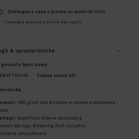
Consegna a casa o presso un punto di ritiro
Consegna prevista a partire da
8 agosto
agli & caratteristiche
 girocollo Nero Uomo
EBYFT00146
Codice colore
blk
teristiche
essuto:
280 g/m2 pile bicolore in cotone e poliestere
clato
ettagli:
Superficie interna spazzolata
icamo del logo Billabong Arch sul petto
tichetta smacchinata