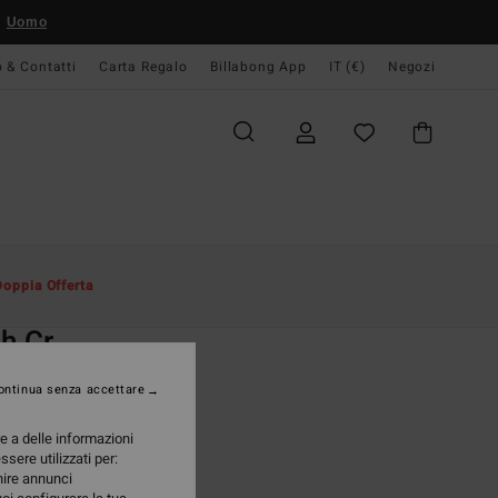
Uomo
o & Contatti
Carta Regalo
Billabong App
IT (€)
Negozi
Uomo
Abbigliamento
Felpe
Doppia Offerta
O
h Cr
 girocollo Nero Uomo
ontinua senza accettare
(24 Recensioni)
re a delle informazioni
ONUS
ssere utilizzati per:
95 €
rnire annunci