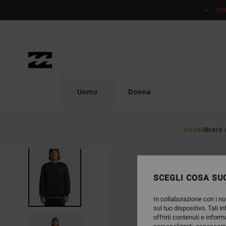
Salta
DO
alle
informazioni
sul
prodotto
Uomo
Donna
Novità
Board 
SCEGLI COSA SUC
In collaborazione con i no
sul tuo dispositivo. Tali i
offrirti contenuti e inform