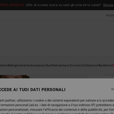
PPIA OFFERTA
25% di sconto extra su tutti gli articoli in saldo*
Donna
Aiut
Home
short
Abbigliamento
Accessori
Surf
Adventure Division
Collezioni
Bambino
Ar
Magli
CEDE AI TUOI DATI PERSONALI
4.7
C
25,95
stri partner, utilizziamo i cookie o dei sistemi equivalenti per salvare e/o accede
13,
nformazioni personali (ad es. i dati di navigazione e il tuo indirizzo IP) potrebbero e
azioni personalizzati, misurare l’efficacia dei contenuti e della pubblicità, per fo
OFFER