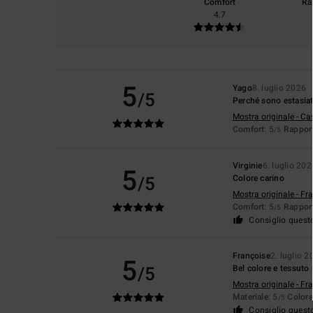
Comfort
Ra
4.7
5
Yago
8. luglio 2026
/5
Perché sono estasiato
Mostra originale - Ca
Comfort
: 5
Rapport
/5
Virginie
6. luglio 202
5
/5
Colore carino
Mostra originale - Fr
Comfort
: 5
Rapport
/5
Consiglio quest
Françoise
2. luglio 2
5
/5
Bel colore e tessuto
Mostra originale - Fr
Materiale
: 5
Colore
/5
Consiglio quest