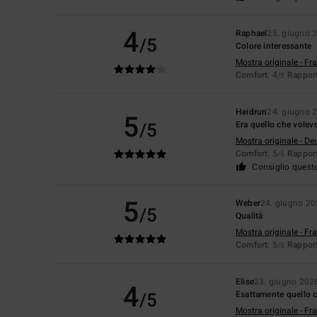
4
Raphael
25. giugno 
/5
Colore interessante
Mostra originale - Fr
Comfort
: 4
Rapport
/5
Heidrun
24. giugno 
5
/5
Era quello che volev
Mostra originale - De
Comfort
: 5
Rapport
/5
Consiglio quest
5
Weber
24. giugno 2
/5
Qualità
Mostra originale - Fr
Comfort
: 5
Rapport
/5
Elise
23. giugno 202
4
/5
Esattamente quello 
Mostra originale - Fr