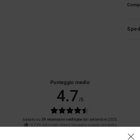
Comp
Sped
Punteggio medio
4.7
/5
basato su
59 recensioni verificate
dal settembre 2025
Il 73% dei nostri clienti consiglia questo prodotto