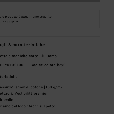
to prodotto è attualmente esaurito.
ra altre opzioni
agli & caratteristiche
etta a maniche corte Blu Uomo
EBYKT00100
Codice colore
bey0
teristiche
essuto:
jersey di cotone [160 g/m2]
ettagli:
Vestibilità premium
irocollo
icamo del logo "Arch" sul petto