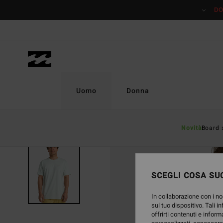
Salta
DO
alle
informazioni
sul
prodotto
Uomo
Donna
Novità
Board 
SCEGLI COSA SUC
In collaborazione con i no
sul tuo dispositivo. Tali i
offrirti contenuti e inform