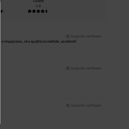
e
Colore
4.8
Acquisto verificato
 e impazzisco, che qualità incredibile, accidenti!
Acquisto verificato
Acquisto verificato