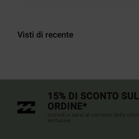
Visti di recente
15% DI SCONTO SU
ORDINE*
Iscriviti e sarai al corrente delle ult
esclusive.