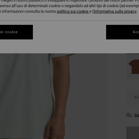
meglio il nostro pubblico o sviluppare e migliorare i prodotti dei nostri partner. P
DOPPI
senso all’uso di determinati cookie o negandolo ad altri tipi di cookie (ad esempi
ori informazioni consulta la nostra
politica sui cookie
e
l'informativa sulla privacy
.
Color
ei cookie
Acc
XS
Co