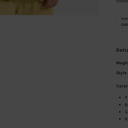
Ques
Comp
Dett
Magli
Style
Carat
T
D
G
R