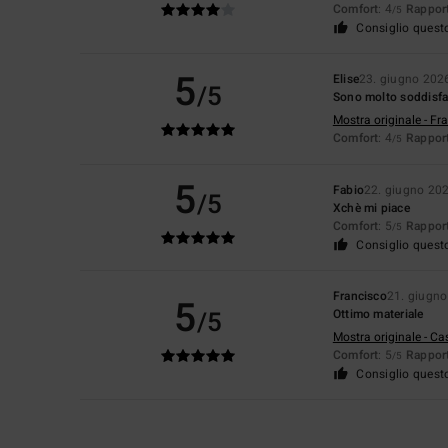
Comfort
: 4
Rapport
/5
Consiglio quest
5
Elise
23. giugno 202
/5
Sono molto soddisfa
Mostra originale - Fr
Comfort
: 4
Rapport
/5
5
Fabio
22. giugno 20
/5
Xchè mi piace
Comfort
: 5
Rapport
/5
Consiglio quest
Francisco
21. giugn
5
/5
Ottimo materiale
Mostra originale - Ca
Comfort
: 5
Rapport
/5
Consiglio quest