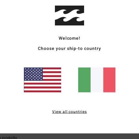
pporto qualità-prezzo
Taglia
Material
4.5
4.6
Troppo piccolo
Troppo grande
Welcome!
 dalla straordinaria qualità del prodotto, complimenti, è davvero da urlo. Lo vedo
Choose your ship-to country
stellano
o qualità-prezzo
: 5
Materiale
: 5
Colore
: 5
/5
/5
/5
6
ançais
o qualità-prezzo
: 5
Taglia
: Taglia perfetta
Materiale
: 5
Colore
: 5
/5
/5
/5
o prodotto
View all countries
026
 in puro cotone
ançais
: 5
/5
o prodotto