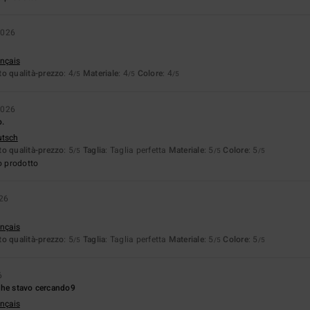
2026
ançais
o qualità-prezzo
: 4
Materiale
: 4
Colore
: 4
/5
/5
/5
2026
o.
utsch
o qualità-prezzo
: 5
Taglia
: Taglia perfetta
Materiale
: 5
Colore
: 5
/5
/5
/5
o prodotto
026
ançais
o qualità-prezzo
: 5
Taglia
: Taglia perfetta
Materiale
: 5
Colore
: 5
/5
/5
/5
6
che stavo cercando9
ançais