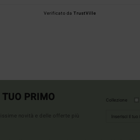
Verificato da
TrustVille
L TUO PRIMO
Collezione
imissime novità e delle offerte più