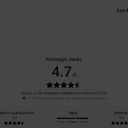
Sped
Punteggio medio
4.7
/5
basato su
59 recensioni verificate
dal settembre 2025
Il 73% dei nostri clienti consiglia questo prodotto
pporto qualità-prezzo
Taglia
Material
4.5
4.6
Troppo piccolo
Troppo grande