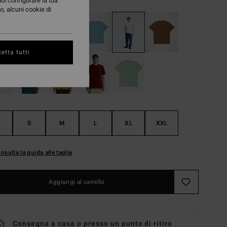
uoi configurare la tua
o, alcuni cookie di
etta tutti
S
M
L
XL
XXL
nsulta la guida alle taglie
Aggiungi al carrello
Consegna a casa o presso un punto di ritiro