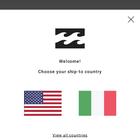
 dalla straordinaria qualità del prodotto, complimenti, è davvero da urlo. Lo vedo
stellano
o qualità-prezzo
: 5
Materiale
: 5
Colore
: 5
/5
/5
/5
6
Welcome!
ançais
Choose your ship-to country
o qualità-prezzo
: 5
Taglia
: Taglia perfetta
Materiale
: 5
Colore
: 5
/5
/5
/5
o prodotto
026
 in puro cotone
ançais
: 5
/5
o prodotto
View all countries
2026