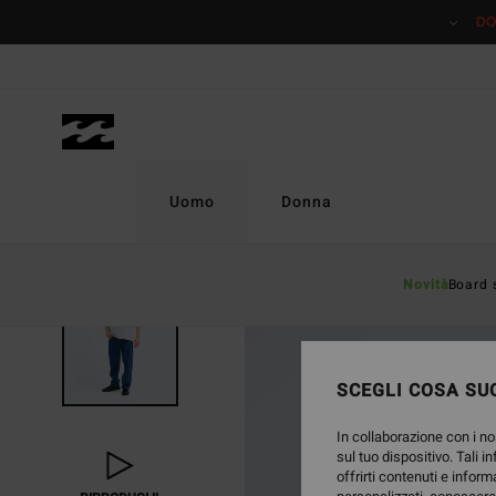
Salta
DO
alle
informazioni
sul
prodotto
Uomo
Donna
Novità
Board 
NUOVO PRODOTTO
SCEGLI COSA SUC
In collaborazione con i no
sul tuo dispositivo. Tali i
offrirti contenuti e inform