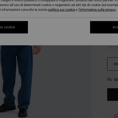
meglio il nostro pubblico o sviluppare e migliorare i prodotti dei nostri partner. P
senso all’uso di determinati cookie o negandolo ad altri tipi di cookie (ad esempi
ori informazioni consulta la nostra
politica sui cookie
e
l'informativa sulla privacy
.
ei cookie
Acc
XS
Co