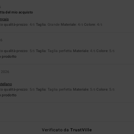
6
tta del mio acquisto
ançais
o qualità-prezzo
: 4
Taglia
: Grande
Materiale
: 4
Colore
: 4
/5
/5
/5
26
o qualità-prezzo
: 5
Taglia
: Taglia perfetta
Materiale
: 4
Colore
: 5
/5
/5
/5
o prodotto
o 2026
stellano
o qualità-prezzo
: 5
Taglia
: Taglia perfetta
Materiale
: 5
Colore
: 5
/5
/5
/5
o prodotto
Verificato da
TrustVille