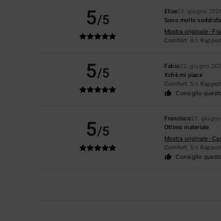
5
Elise
23. giugno 202
/5
Sono molto soddisfa
Mostra originale - Fr
Comfort
: 4
Rapport
/5
5
Fabio
22. giugno 20
/5
Xchè mi piace
Comfort
: 5
Rapport
/5
Consiglio quest
Francisco
21. giugn
5
/5
Ottimo materiale
Mostra originale - Ca
Comfort
: 5
Rapport
/5
Consiglio quest