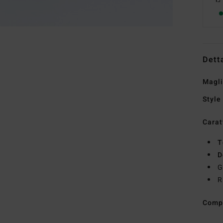
Dett
Magli
Style
Carat
T
D
G
R
Comp