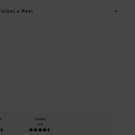
izioni e Resi
e
Colore
4.8