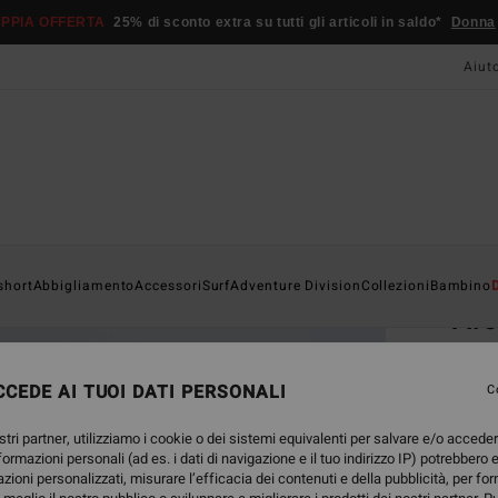
PPIA OFFERTA
25% di sconto extra su tutti gli articoli in saldo*
Donna
Aiut
Home
short
Abbigliamento
Accessori
Surf
Adventure Division
Collezioni
Bambino
Ar
Magli
CEDE AI TUOI DATI PERSONALI
4.7
C
25,
stri partner, utilizziamo i cookie o dei sistemi equivalenti per salvare e/o accede
nformazioni personali (ad es. i dati di navigazione e il tuo indirizzo IP) potrebbero e
azioni personalizzati, misurare l’efficacia dei contenuti e della pubblicità, per fo
Color