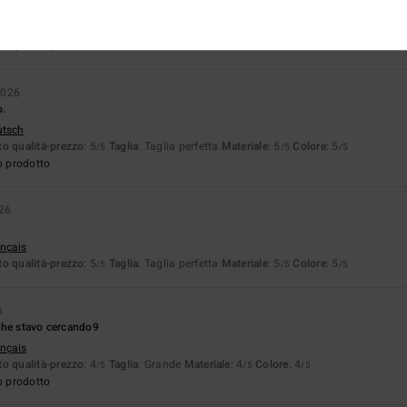
ançais
o qualità-prezzo
: 4
Materiale
: 4
Colore
: 4
/5
/5
/5
2026
o.
utsch
o qualità-prezzo
: 5
Taglia
: Taglia perfetta
Materiale
: 5
Colore
: 5
/5
/5
/5
o prodotto
026
ançais
o qualità-prezzo
: 5
Taglia
: Taglia perfetta
Materiale
: 5
Colore
: 5
/5
/5
/5
6
che stavo cercando9
ançais
o qualità-prezzo
: 4
Taglia
: Grande
Materiale
: 4
Colore
: 4
/5
/5
/5
o prodotto