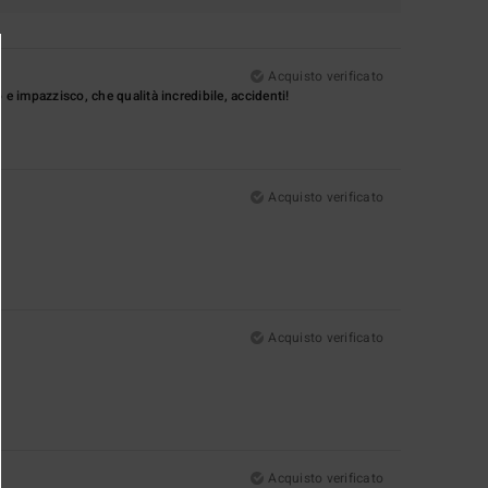
Acquisto verificato
 e impazzisco, che qualità incredibile, accidenti!
Acquisto verificato
Acquisto verificato
Acquisto verificato