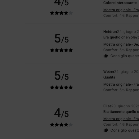
4
/5
Colore interessante
Mostra originale - Fr
Comfort
: 4
Rapport
/5
Heidrun
24. giugno 
5
/5
Era quello che volev
Mostra originale - De
Comfort
: 5
Rapport
/5
Consiglio quest
5
Weber
24. giugno 2
/5
Qualità
Mostra originale - Fr
Comfort
: 5
Rapport
/5
Elise
23. giugno 202
4
/5
Esattamente quello 
Mostra originale - Fr
Comfort
: 4
Rapport
/5
Consiglio quest