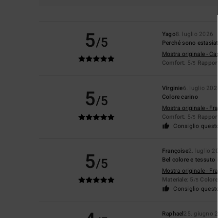
5
Yago
8. luglio 2026
/5
Perché sono estasiato
Mostra originale - Ca
Comfort
: 5
Rapport
/5
Virginie
6. luglio 202
5
/5
Colore carino
Mostra originale - Fr
Comfort
: 5
Rapport
/5
Consiglio quest
Françoise
2. luglio 2
5
/5
Bel colore e tessuto
Mostra originale - Fr
Materiale
: 5
Colore
/5
Consiglio quest
Raphael
25. giugno 