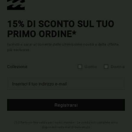
15% DI SCONTO SUL TUO
PRIMO ORDINE*
Iscriviti e sarai al corrente delle ultimissime novità e delle offerte
più esclusive.
Collezione
Uomo
Donna
Registrarsi
(*) Offerta on-line valida per i nuovi membri - Le condizioni complete sono
disponibili nella mail di benvenuto