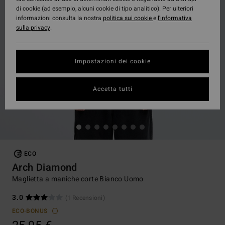
di cookie (ad esempio, alcuni cookie di tipo analitico). Per ulteriori
informazioni consulta la nostra
politica sui cookie
e
l'informativa
sulla privacy
.
Impostazioni dei cookie
Accetta tutti
ECO
Arch Diamond
Maglietta a maniche corte Bianco Uomo
3.0
(1 Recensioni)
ECO-BONUS