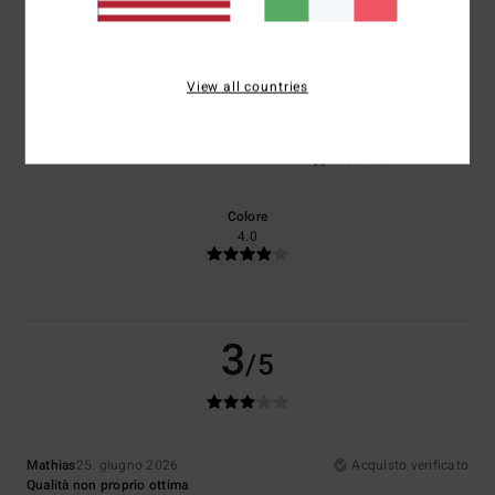
Comfort
Rapporto qualità-prezzo
3.0
1.0
View all countries
Taglia
Materiale
1.0
Troppo piccolo
Troppo grande
Colore
4.0
3
/5
Mathias
25. giugno 2026
Acquisto verificato
Qualità non proprio ottima