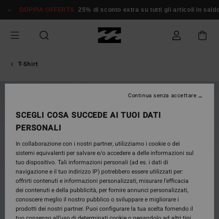
Salta
DOPPIA OFFERTA
25% di sconto extra su tutti gli articoli in saldo*
alle
informazioni
sul
prodotto
T-Shirt
NUOVO PRODOTTO
Continua senza accettare
SCEGLI COSA SUCCEDE AI TUOI DATI
PERSONALI
In collaborazione con i nostri partner, utilizziamo i cookie o dei
sistemi equivalenti per salvare e/o accedere a delle informazioni sul
tuo dispositivo. Tali informazioni personali (ad es. i dati di
navigazione e il tuo indirizzo IP) potrebbero essere utilizzati per:
offrirti contenuti e informazioni personalizzati, misurare l’efficacia
dei contenuti e della pubblicità, per fornire annunci personalizzati,
conoscere meglio il nostro pubblico o sviluppare e migliorare i
prodotti dei nostri partner. Puoi configurare la tua scelta fornendo il
tuo consenso all’uso di determinati cookie o negandolo ad altri tipi