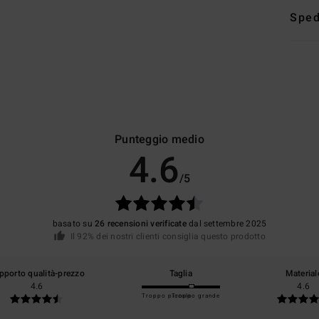
Sped
Punteggio medio
4.6
/5
basato su
26 recensioni verificate
dal settembre 2025
Il 92% dei nostri clienti consiglia questo prodotto
pporto qualità-prezzo
Taglia
Material
4.6
4.6
Troppo piccolo
Troppo grande