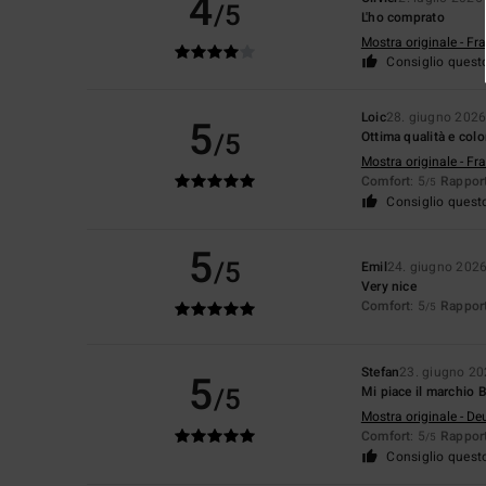
4
/5
L'ho comprato
Mostra originale - Fr
Consiglio quest
Loic
28. giugno 202
5
/5
Ottima qualità e colo
Mostra originale - Fr
Comfort
: 5
Rapport
/5
Consiglio quest
5
/5
Emil
24. giugno 202
Very nice
Comfort
: 5
Rapport
/5
Stefan
23. giugno 2
5
/5
Mi piace il marchio 
Mostra originale - De
Comfort
: 5
Rapport
/5
Consiglio quest