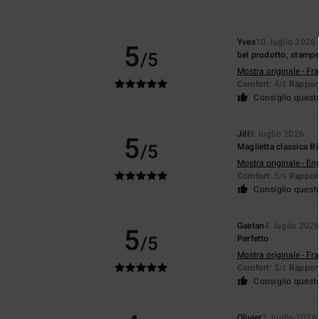
Yves
10. luglio 2026
5
/5
bel prodotto, stampe
Mostra originale - Fr
Comfort
: 4
Rapport
/5
Consiglio quest
Jill
9. luglio 2026
5
/5
Maglietta classica B
Mostra originale - En
Comfort
: 5
Rapport
/5
Consiglio quest
Gaetan
4. luglio 202
5
/5
Perfetto
Mostra originale - Fr
Comfort
: 5
Rapport
/5
Consiglio quest
Olivier
2. luglio 2026