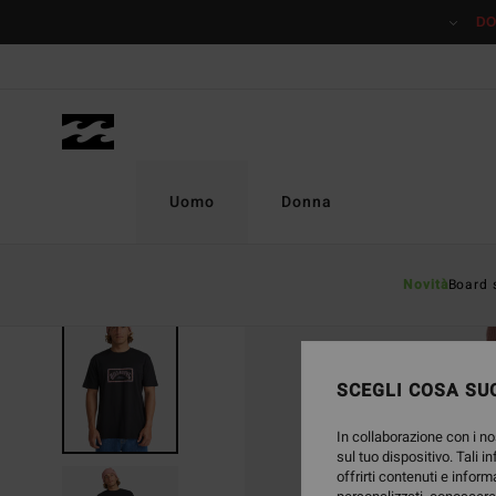
Salta
DO
alle
informazioni
sul
prodotto
Uomo
Donna
Novità
Board 
SCEGLI COSA SUC
In collaborazione con i no
sul tuo dispositivo. Tali i
offrirti contenuti e inform