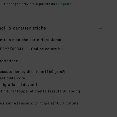
Consegna prevista a partire da
10 agosto
agli & caratteristiche
etta a maniche corte Nero Uomo
EBYZT00341
Codice colore
blk
teristiche
essuto:
jersey di cotone [160 g/m2]
estibilità core
erigrafia sul davanti
ifinitura/Toppa: etichetta tessuta Billabong
osizione
[Tessuto principale] 100% cotone