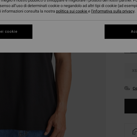
meglio il nostro pubblico o sviluppare e migliorare i prodotti dei nostri partner. P
DOPPI
senso all’uso di determinati cookie o negandolo ad altri tipi di cookie (ad esempi
ori informazioni consulta la nostra
politica sui cookie
e
l'informativa sulla privacy
.
Color
ei cookie
Acc
XS
Co