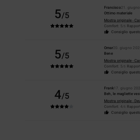
Francisco
21. giugn
5
/5
Ottimo materiale
Mostra originale - Ca
Comfort
: 5
Rapport
/5
Consiglio quest
Omar
20. giugno 20
5
/5
Bene
Mostra originale - Ca
Comfort
: 5
Rapport
/5
Consiglio quest
Frank
17. giugno 20
4
/5
Beh, le magliette ve
Mostra originale - De
Comfort
: 4
Rapport
/5
Consiglio quest