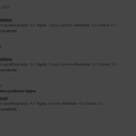
o 2026
stellano
o qualità-prezzo
: 5
Taglia
: Taglia perfetta
Materiale
: 5
Colore
: 5
/5
/5
/5
o prodotto
26
stellano
o qualità-prezzo
: 5
Taglia
: Troppo grande
Materiale
: 5
Colore
: 5
/5
/5
/5
o prodotto
26
stono piuttosto larghe
utsch
o qualità-prezzo
: 4
Taglia
: Grande
Materiale
: 4
Colore
: 4
/5
/5
/5
o prodotto