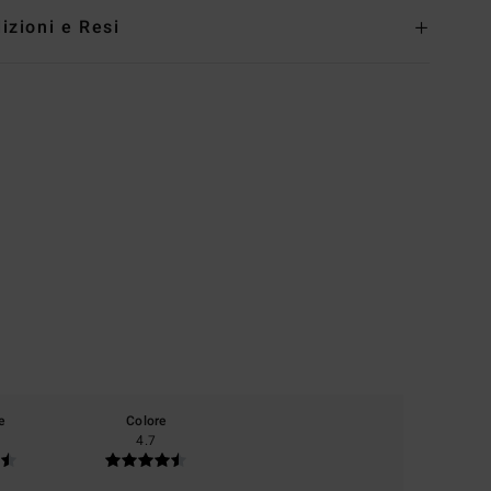
izioni e Resi
e
Colore
4.7