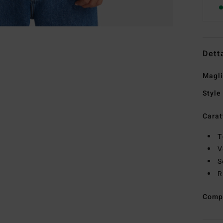
Dett
Magli
Style
Carat
T
V
S
R
Comp