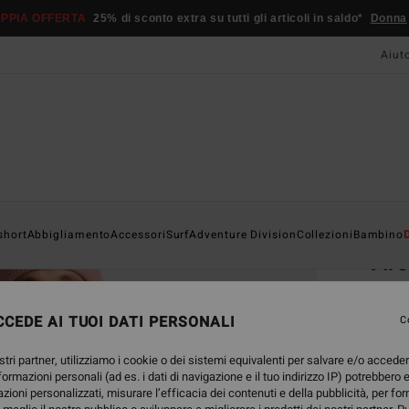
PPIA OFFERTA
25% di sconto extra su tutti gli articoli in saldo*
Donna
Aiut
Home
short
Abbigliamento
Accessori
Surf
Adventure Division
Collezioni
Bambino
Ar
Magli
CEDE AI TUOI DATI PERSONALI
4.6
C
25,95
stri partner, utilizziamo i cookie o dei sistemi equivalenti per salvare e/o accede
13,
nformazioni personali (ad es. i dati di navigazione e il tuo indirizzo IP) potrebbero e
azioni personalizzati, misurare l’efficacia dei contenuti e della pubblicità, per fo
OFFER