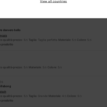
View all countries
ançais
o prodotto
6
re davvero bello
ançais
o qualità-prezzo
: 5
Taglia
: Taglia perfetta
Materiale
: 5
Colore
: 5
/5
/5
/5
o prodotto
6
o qualità-prezzo
: 5
Materiale
: 5
Colore
: 5
/5
/5
/5
026
Billabong
utsch
o qualità-prezzo
: 5
Taglia
: Grande
Materiale
: 4
Colore
: 5
/5
/5
/5
o prodotto