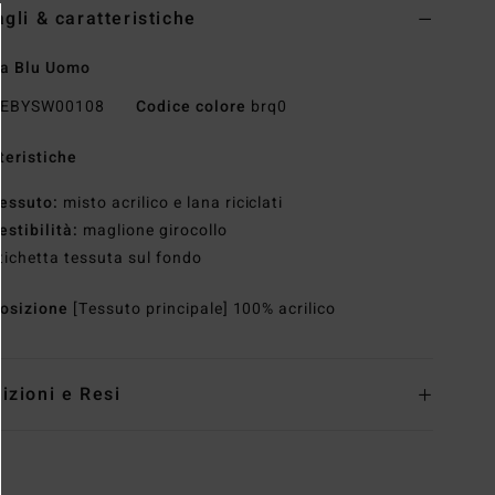
agli & caratteristiche
ia Blu Uomo
EBYSW00108
Codice colore
brq0
teristiche
essuto:
misto acrilico e lana riciclati
estibilità:
maglione girocollo
tichetta tessuta sul fondo
osizione
[Tessuto principale] 100% acrilico
izioni e Resi