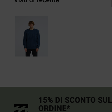
Visti di recente
15% DI SCONTO SU
ORDINE*