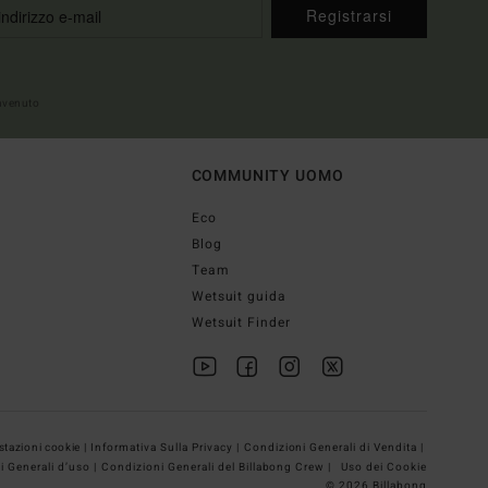
Registrarsi
envenuto
COMMUNITY UOMO
Eco
Blog
Team
Wetsuit guida
Wetsuit Finder
tazioni cookie |
Informativa Sulla Privacy |
Condizioni Generali di Vendita |
i Generali d’uso |
Condizioni Generali del Billabong Crew |
Uso dei Cookie
© 2026 Billabong