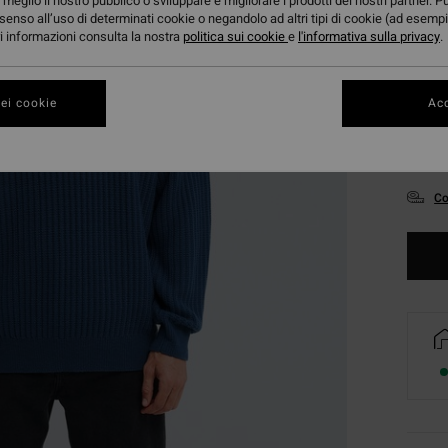
meglio il nostro pubblico o sviluppare e migliorare i prodotti dei nostri partner. P
senso all’uso di determinati cookie o negandolo ad altri tipi di cookie (ad esempi
ori informazioni consulta la nostra
politica sui cookie
e
l'informativa sulla privacy
.
ei cookie
Acc
XS
Co