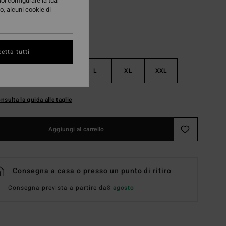
uoi configurare la tua
o, alcuni cookie di
etta tutti
S
M
L
XL
XXL
nsulta la guida alle taglie
Aggiungi al carrello
Consegna a casa o presso un punto di ritiro
Consegna prevista a partire da
8 agosto