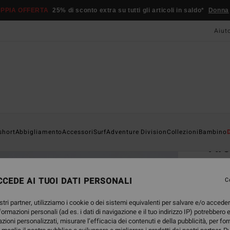
PPIA OFFERTA
25% di sconto extra su tutti gli articoli in saldo*
Donna
Aiut
Home
short
Abbigliamento
Accessori
Surf
Adventure Division
Collezioni
Bambino
Ar
Magli
CEDE AI TUOI DATI PERSONALI
C
69,
stri partner, utilizziamo i cookie o dei sistemi equivalenti per salvare e/o accede
nformazioni personali (ad es. i dati di navigazione e il tuo indirizzo IP) potrebbero e
Color
azioni personalizzati, misurare l’efficacia dei contenuti e della pubblicità, per fo