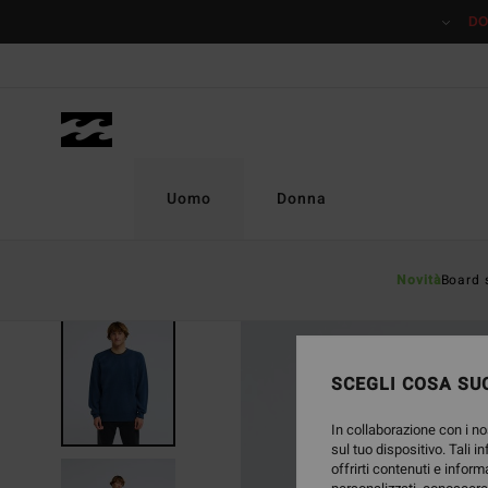
Salta
DO
alle
informazioni
sul
prodotto
Uomo
Donna
Novità
Board 
NUOVO PRODOTTO
SCEGLI COSA SUC
In collaborazione con i no
sul tuo dispositivo. Tali i
offrirti contenuti e inform