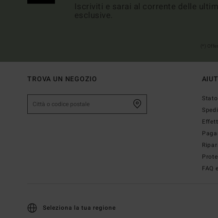
Iscriviti e sarai al corrente delle ult
esclusive.
(*) Off
TROVA UN NEGOZIO
AIU
Stato
Sped
Effet
Paga
Ripar
Prote
FAQ e
Seleziona la tua regione