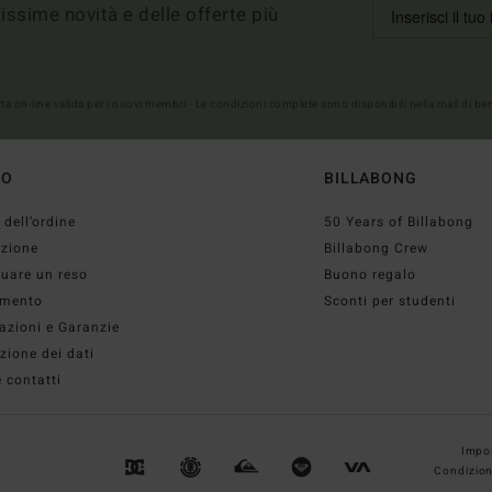
imissime novità e delle offerte più
erta on-line valida per i nuovi membri - Le condizioni complete sono disponibili nella mail di b
TO
BILLABONG
 dell’ordine
50 Years of Billabong
izione
Billabong Crew
tuare un reso
Buono regalo
mento
Sconti per studenti
azioni e Garanzie
zione dei dati
 contatti
Impos
Condizion