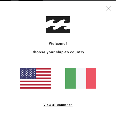
Dett
Magl
Style
Carat
Welcome!
T
Choose your ship-to country
V
E
Comp
Sped
View all countries