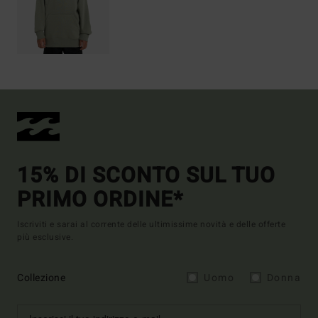
15% DI SCONTO SUL TUO
PRIMO ORDINE*
Iscriviti e sarai al corrente delle ultimissime novità e delle offerte
più esclusive.
Collezione
Uomo
Donna