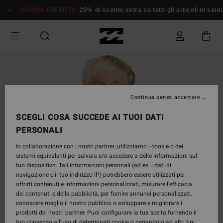
Salta
DOPPIA OFFERTA
25% di sconto extra su tutti gli articoli in saldo*
alle
informazioni
sul
prodotto
Continua senza accettare
SCEGLI COSA SUCCEDE AI TUOI DATI
PERSONALI
In collaborazione con i nostri partner, utilizziamo i cookie o dei
sistemi equivalenti per salvare e/o accedere a delle informazioni sul
tuo dispositivo. Tali informazioni personali (ad es. i dati di
navigazione e il tuo indirizzo IP) potrebbero essere utilizzati per:
offrirti contenuti e informazioni personalizzati, misurare l’efficacia
dei contenuti e della pubblicità, per fornire annunci personalizzati,
conoscere meglio il nostro pubblico o sviluppare e migliorare i
prodotti dei nostri partner. Puoi configurare la tua scelta fornendo il
tuo consenso all’uso di determinati cookie o negandolo ad altri tipi