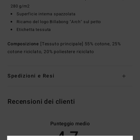
280 g/m2
Superficie interna spazzolata
Ricamo del logo Billabong "Arch" sul petto
Etichetta tessuta
Composizione
[Tessuto principale] 55% cotone, 25%
cotone riciclato, 20% poliestere riciclato
Spedizioni e Resi
Recensioni dei clienti
Punteggio medio
4.7