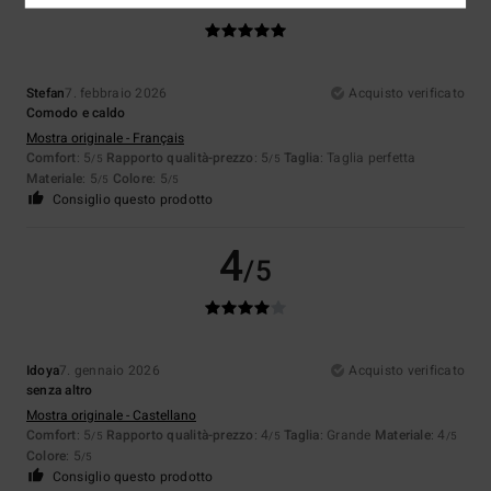
Stefan
7. febbraio 2026
Acquisto verificato
Comodo e caldo
Mostra originale - Français
Comfort
: 5
Rapporto qualità-prezzo
: 5
Taglia
: Taglia perfetta
/5
/5
Materiale
: 5
Colore
: 5
/5
/5
Consiglio questo prodotto
4
/5
Idoya
7. gennaio 2026
Acquisto verificato
senza altro
Mostra originale - Castellano
Comfort
: 5
Rapporto qualità-prezzo
: 4
Taglia
: Grande
Materiale
: 4
/5
/5
/5
Colore
: 5
/5
Consiglio questo prodotto