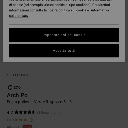
di cookie (ad esempio, alcuni cookie di tipo analitico). Per ulteriori
informazioni consulta la nostra
politica sui cookie
e
l'informativa
sulla privacy
.
Impostazioni dei cookie
Accetta tutti
Essenziali
ECO
Arch Po
Felpa pullover Verde Ragazzo 8-16
4.7
(3 Recensioni)
ECO-BONUS
49,95 €
55%