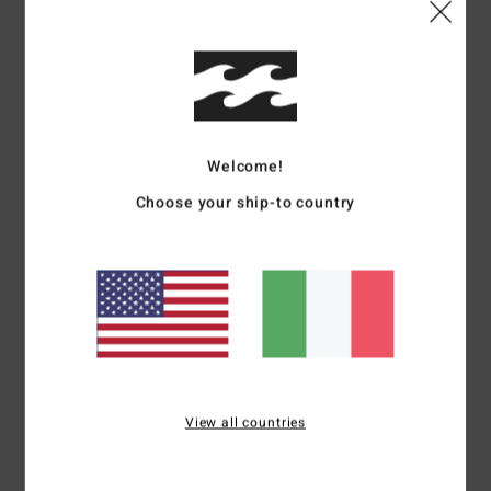
/5
basato su
3 recensioni verificate
dal settembre 2025
Il 100% dei nostri clienti consiglia questo prodotto
Comfort
Rapporto qualità-prezzo
Welcome!
5.0
4.7
Choose your ship-to country
Taglia
Materiale
4.7
Troppo piccolo
Troppo grande
Colore
5.0
View all countries
5
/5