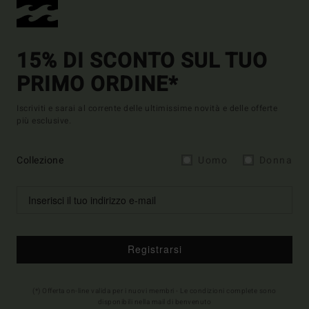
15% DI SCONTO SUL TUO
PRIMO ORDINE*
Iscriviti e sarai al corrente delle ultimissime novità e delle offerte
più esclusive.
Collezione
Uomo
Donna
Registrarsi
(*) Offerta on-line valida per i nuovi membri - Le condizioni complete sono
disponibili nella mail di benvenuto