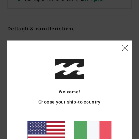
Consegna prevista a partire da
12 agosto
Dettagli & caratteristiche
Felpa con cappuccio e cerniera Nero Ragazzo 8-16
Style
EBBFT00126
Codice colore
krq0
Caratteristiche
Tessuto:
Pile bicolore in cotone e poliestere riciclato,
280 g/m2
Welcome!
Vestibilità:
vestibilità core
Choose your ship-to country
Superficie interna spazzolata
Ricamo del logo Billabong "Arch" sul petto
Etichetta tessuta
Composizione
[Tessuto principale] 55% cotone, 25%