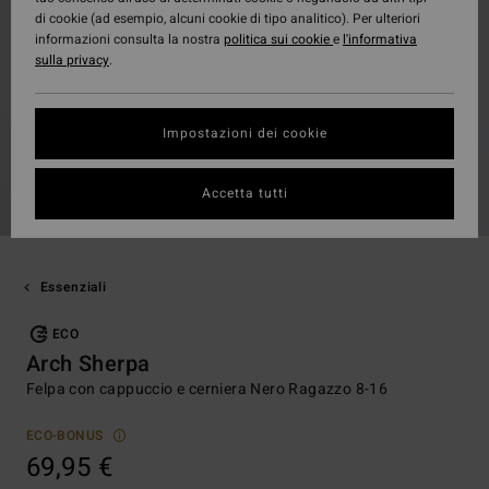
di cookie (ad esempio, alcuni cookie di tipo analitico). Per ulteriori
informazioni consulta la nostra
politica sui cookie
e
l'informativa
sulla privacy
.
Impostazioni dei cookie
Accetta tutti
Essenziali
ECO
Arch Sherpa
Felpa con cappuccio e cerniera Nero Ragazzo 8-16
ECO-BONUS
69,95 €