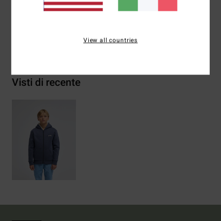
cotone riciclato, 20% poliestere riciclato
View all countries
Spedizioni e Resi
Visti di recente