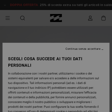
Salta
DOPPIA OFFERTA
25% di sconto extra su tutti gli articoli in saldo*
alle
informazioni
sul
prodotto
Continua senza accettare
SCEGLI COSA SUCCEDE AI TUOI DATI
PERSONALI
In collaborazione con i nostri partner, utilizziamo i cookie o dei
sistemi equivalenti per salvare e/o accedere a delle informazioni sul
tuo dispositivo. Tali informazioni personali (ad es. i dati di
navigazione e il tuo indirizzo IP) potrebbero essere utilizzati per:
offrirti contenuti e informazioni personalizzati, misurare l’efficacia
dei contenuti e della pubblicità, per fornire annunci personalizzati,
conoscere meglio il nostro pubblico o sviluppare e migliorare i
prodotti dei nostri partner. Puoi configurare la tua scelta fornendo il
tuo consenso all’uso di determinati cookie o negandolo ad altri tipi