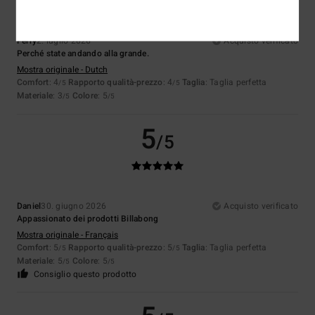
Ferry
2. luglio 2026
Acquisto verificato
Perché state andando alla grande.
Mostra originale - Dutch
Comfort
: 4
Rapporto qualità-prezzo
: 4
Taglia
: Taglia perfetta
/5
/5
Materiale
: 3
Colore
: 5
/5
/5
5
/5
Daniel
30. giugno 2026
Acquisto verificato
Appassionato dei prodotti Billabong
Mostra originale - Français
Comfort
: 5
Rapporto qualità-prezzo
: 5
Taglia
: Taglia perfetta
/5
/5
Materiale
: 5
Colore
: 5
/5
/5
Consiglio questo prodotto