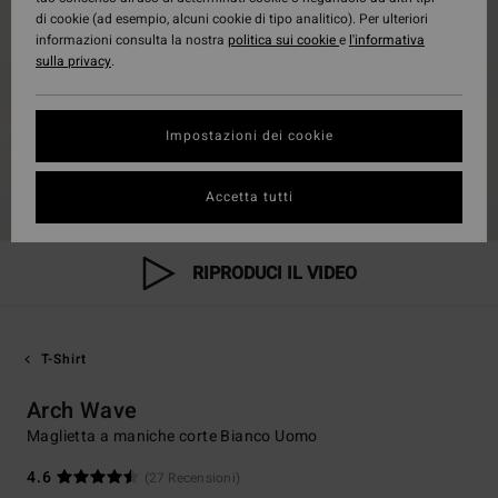
di cookie (ad esempio, alcuni cookie di tipo analitico). Per ulteriori
informazioni consulta la nostra
politica sui cookie
e
l'informativa
sulla privacy
.
Impostazioni dei cookie
Accetta tutti
RIPRODUCI IL VIDEO
T-Shirt
Arch Wave
Maglietta a maniche corte Bianco Uomo
4.6
(27 Recensioni)