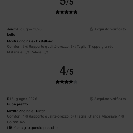
5
/5
Jani
24. giugno 2026
Acquisto verificato
bello
Mostra originale - Castellano
Comfort
: 5
Rapporto qualità-prezzo
: 5
Taglia
: Troppo grande
/5
/5
Materiale
: 5
Colore
: 5
/5
/5
4
/5
B
15. giugno 2026
Acquisto verificato
Buon prezzo
Mostra originale - Dutch
Comfort
: 4
Rapporto qualità-prezzo
: 5
Taglia
: Grande
Materiale
: 4
/5
/5
/5
Colore
: 4
/5
Consiglio questo prodotto