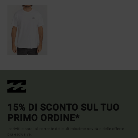
15% DI SCONTO SUL TUO
PRIMO ORDINE*
Iscriviti e sarai al corrente delle ultimissime novità e delle offerte
più esclusive.