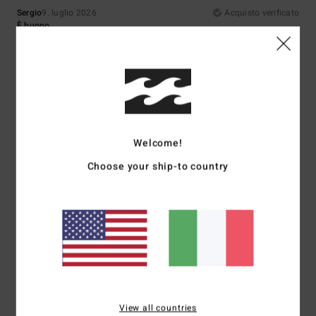
Sergio
9. luglio 2026
Acquisto verificato
È buono
Mostra originale - Français
Comfort
: 5
Rapporto qualità-prezzo
: 5
Taglia
: Taglia perfetta
/5
/5
Materiale
: 5
Colore
: 5
/5
/5
5
/5
Welcome!
Choose your ship-to country
Jose
7. luglio 2026
Acquisto verificato
Qualità, prezzo, design
Mostra originale - Français
Comfort
: 5
Rapporto qualità-prezzo
: 5
Taglia
: Taglia perfetta
/5
/5
Materiale
: 4
Colore
: 5
/5
/5
Consiglio questo prodotto
5
/5
View all countries