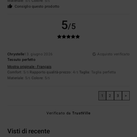
Materiale
: 5
Colore
: 5
/5
/5
Consiglio questo prodotto
5
/5
Chrystelle
13. giugno 2026
Acquisto verificato
Tessuto perfetto
Mostra originale - Français
Comfort
: 5
Rapporto qualità-prezzo
: 4
Taglia
: Taglia perfetta
/5
/5
Materiale
: 5
Colore
: 5
/5
/5
1
2
3
>
Verificato da
TrustVille
Visti di recente