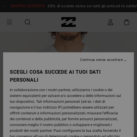
Salta
DOPPIA OFFERTA
25% di sconto extra su tutti gli articoli in sald
alle
informazioni
sul
prodotto
Continua senza accettare
SCEGLI COSA SUCCEDE AI TUOI DATI
PERSONALI
In collaborazione con i nostri partner, utilizziamo i cookie o dei
sistemi equivalenti per salvare e/o accedere a delle informazioni sul
tuo dispositivo. Tali informazioni personali (ad es. i dati di
navigazione e il tuo indirizzo IP) potrebbero essere utilizzati per:
offrirti contenuti e informazioni personalizzati, misurare l’efficacia
dei contenuti e della pubblicità, per fornire annunci personalizzati,
conoscere meglio il nostro pubblico o sviluppare e migliorare i
prodotti dei nostri partner. Puoi configurare la tua scelta fornendo il
tuo consenso all’uso di determinati cookie o negandolo ad altri tipi