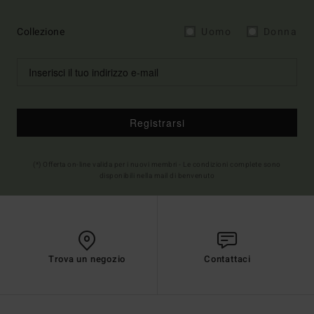
Collezione
Uomo
Donna
Registrarsi
(*) Offerta on-line valida per i nuovi membri - Le condizioni complete sono
disponibili nella mail di benvenuto
Trova un negozio
Contattaci