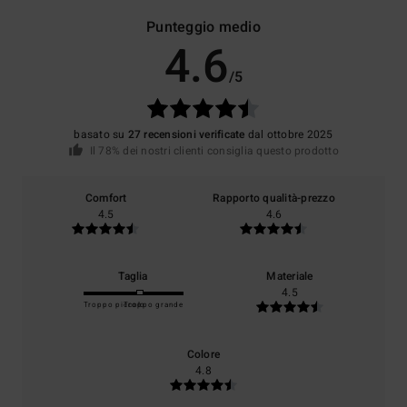
Punteggio medio
4.6
/5
basato su
27 recensioni verificate
dal ottobre 2025
Il 78% dei nostri clienti consiglia questo prodotto
Comfort
Rapporto qualità-prezzo
4.5
4.6
Taglia
Materiale
4.5
Troppo piccolo
Troppo grande
Colore
4.8