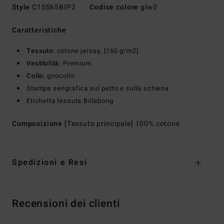
Style
C1SS65BIP2
Codice colore
glw0
Caratteristiche
Tessuto:
cotone jersey, [160 g/m2]
Vestibilità:
Premium
Collo:
girocollo
Stampa serigrafica sul petto e sulla schiena
Etichetta tessuta Billabong
Composizione
[Tessuto principale] 100% cotone
Spedizioni e Resi
Recensioni dei clienti