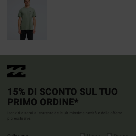
15% DI SCONTO SUL TUO
PRIMO ORDINE*
Iscriviti e sarai al corrente delle ultimissime novità e delle offerte
più esclusive.
Collezione
Uomo
Donna