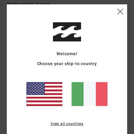
Mostra originale - Français
Comfort
: 5
Rapporto qualità-prezzo
: 5
Taglia
: Taglia perfetta
/5
/5
Materiale
: 5
Colore
: 5
/5
/5
5
/5
Welcome!
Jose
7. luglio 2026
Acquisto verificato
Choose your ship-to country
Qualità, prezzo, design
Mostra originale - Français
Comfort
: 5
Rapporto qualità-prezzo
: 5
Taglia
: Taglia perfetta
/5
/5
Materiale
: 4
Colore
: 5
/5
/5
Consiglio questo prodotto
5
/5
View all countries