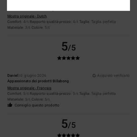
Ferry
2. luglio 2026
Acquisto verificato
Perché state andando alla grande.
Mostra originale - Dutch
Comfort
: 4
Rapporto qualità-prezzo
: 4
Taglia
: Taglia perfetta
/5
/5
Materiale
: 3
Colore
: 5
/5
/5
5
/5
Daniel
30. giugno 2026
Acquisto verificato
Appassionato dei prodotti Billabong
Mostra originale - Français
Comfort
: 5
Rapporto qualità-prezzo
: 5
Taglia
: Taglia perfetta
/5
/5
Materiale
: 5
Colore
: 5
/5
/5
Consiglio questo prodotto
5
/5