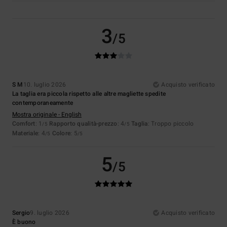
3
/5
S M
10. luglio 2026
Acquisto verificato
La taglia era piccola rispetto alle altre magliette spedite
contemporaneamente
Mostra originale - English
Comfort
: 1
Rapporto qualità-prezzo
: 4
Taglia
: Troppo piccolo
/5
/5
Materiale
: 4
Colore
: 5
/5
/5
5
/5
Sergio
9. luglio 2026
Acquisto verificato
È buono