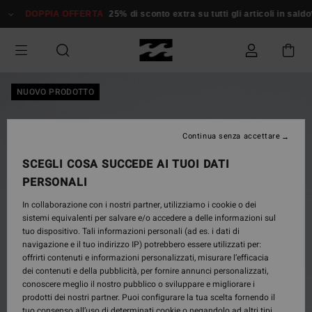
Salta
DOPPIA OFFERTA
25% di sconto extra su tutti gli articoli in saldo*
D
alle
informazioni
sul
prodotto
NUOVO PRODOTTO
Continua senza accettare
SCEGLI COSA SUCCEDE AI TUOI DATI
PERSONALI
In collaborazione con i nostri partner, utilizziamo i cookie o dei
sistemi equivalenti per salvare e/o accedere a delle informazioni sul
tuo dispositivo. Tali informazioni personali (ad es. i dati di
navigazione e il tuo indirizzo IP) potrebbero essere utilizzati per:
offrirti contenuti e informazioni personalizzati, misurare l’efficacia
dei contenuti e della pubblicità, per fornire annunci personalizzati,
conoscere meglio il nostro pubblico o sviluppare e migliorare i
prodotti dei nostri partner. Puoi configurare la tua scelta fornendo il
tuo consenso all’uso di determinati cookie o negandolo ad altri tipi