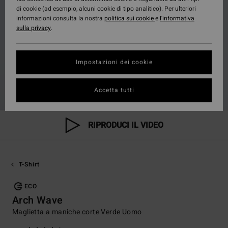
di cookie (ad esempio, alcuni cookie di tipo analitico). Per ulteriori
informazioni consulta la nostra
politica sui cookie
e
l'informativa
sulla privacy
.
Impostazioni dei cookie
Accetta tutti
RIPRODUCI IL VIDEO
T-Shirt
ECO
Arch Wave
Maglietta a maniche corte Verde Uomo