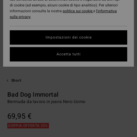
di cookie (ad esempio, alcuni cookie di tipo analitico). Per ulteriori
informazioni consulta la nostra
politica sui cookie
e
l'informativa
sulla privacy
.
Impostazioni dei cookie
Accetta tutti
Short
Bad Dog Immortal
Bermuda da lavoro in jeans Nero Uomo
69,95 €
DOPPIA OFFERTA 25%