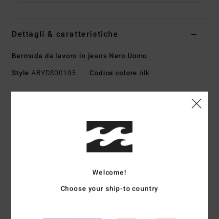
Dettagli & caratteristiche
Bermuda da lavoro in jeans Nero Uomo
Style
ABYDS00105
Codice colore
blk
Caratteristiche
Collezione:
collezione Immortal
Tessuto:
cotone (80%) e cotone riciclato (20%) [13,5 oz]
Vestibilità:
vestibilità rilassata
Tasche:
grandi tasche posteriori applicate
Tasca destra posteriore con cerniera
Welcome!
Tasca con asola portautensili
Choose your ship-to country
Due tasche frontali
Doppio taschino portamonete a destra sul davanti
Vita:
vita fissa