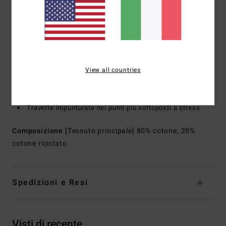
Chiusura:
chiusura con bottone
Patta:
patta con cerniera
Cucitura esterna:
cucitura esterna da 18", lunghezza
corta
Marcatura:
rivetti marcati
Etichetta con toppa ricamata in posizione posteriore
View all countries
Altre caratteristiche:
capo finito con impuntura a
contrasto
Travette impunturate nei punti più sottoposti a stress
Composizione
[Tessuto principale] 80% cotone, 20%
cotone riciclato
Spedizioni e Resi
Visti di recente