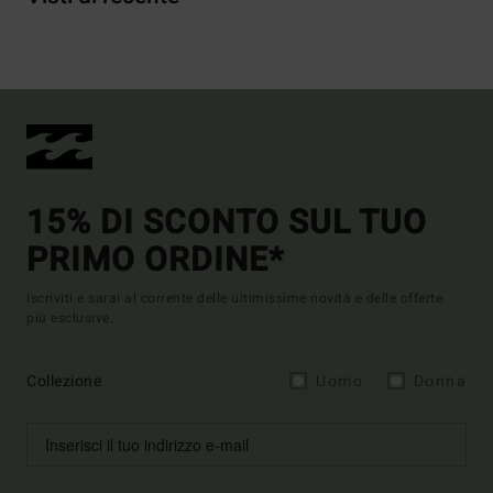
15% DI SCONTO SUL TUO
PRIMO ORDINE*
Iscriviti e sarai al corrente delle ultimissime novità e delle offerte
più esclusive.
Collezione
Uomo
Donna