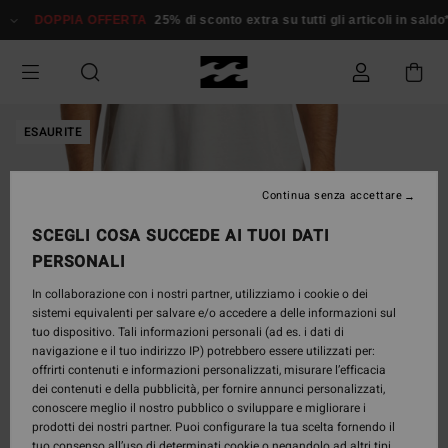
Salta
DOPPIA OFFERTA
25% di sconto extra su tutti gli articoli in saldo*
alle
informazioni
sul
prodotto
ESAURITE
Continua senza accettare
SCEGLI COSA SUCCEDE AI TUOI DATI
PERSONALI
In collaborazione con i nostri partner, utilizziamo i cookie o dei
sistemi equivalenti per salvare e/o accedere a delle informazioni sul
tuo dispositivo. Tali informazioni personali (ad es. i dati di
navigazione e il tuo indirizzo IP) potrebbero essere utilizzati per:
offrirti contenuti e informazioni personalizzati, misurare l’efficacia
dei contenuti e della pubblicità, per fornire annunci personalizzati,
conoscere meglio il nostro pubblico o sviluppare e migliorare i
prodotti dei nostri partner. Puoi configurare la tua scelta fornendo il
tuo consenso all’uso di determinati cookie o negandolo ad altri tipi