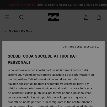
Salta
DOPPIA OFFERTA
25% di sconto extra su tutti gli articoli in saldo*
alle
informazioni
sul
prodotto
Occhiali Da Sole
Continua senza accettare
SCEGLI COSA SUCCEDE AI TUOI DATI
PERSONALI
In collaborazione con i nostri partner, utilizziamo i cookie o dei
sistemi equivalenti per salvare e/o accedere a delle informazioni sul
tuo dispositivo. Tali informazioni personali (ad es. i dati di
navigazione e il tuo indirizzo IP) potrebbero essere utilizzati per:
offrirti contenuti e informazioni personalizzati, misurare l’efficacia
dei contenuti e della pubblicità, per fornire annunci personalizzati,
conoscere meglio il nostro pubblico o sviluppare e migliorare i
prodotti dei nostri partner. Puoi configurare la tua scelta fornendo il
tuo consenso all’uso di determinati cookie o negandolo ad altri tipi