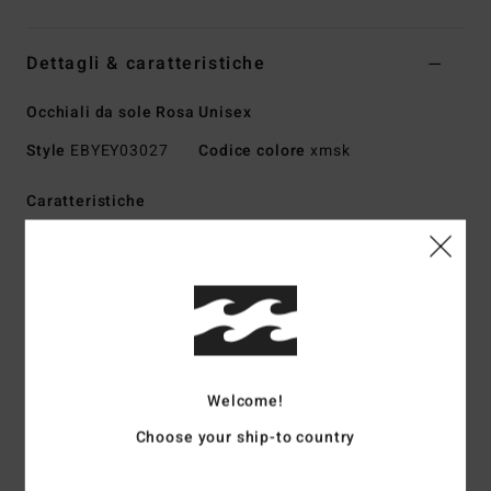
Dettagli & caratteristiche
Occhiali da sole Rosa Unisex
Style
EBYEY03027
Codice colore
xmsk
Caratteristiche
Lenti:
51 mm
Ponte:
23 mm
Aste:
145
Altezza delle lenti:
31.3 mm
Montatura a mano in bioacetato
Lenti CR-39
Welcome!
Copertura avvolgente base 4,5
Choose your ship-to country
Protezione al 100% Dalla luce ultravioletta
Cat. 2-3