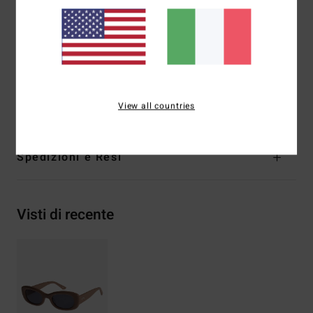
5 cerniere a barilotto
Sacca in cotone biologico
Garanzia:
garanzia 2 anni
Scarica la
Dichiarazione Di Conformità
Composizione
[Tessuto principale] 50% Acetato, 50%
Policarbonato
View all countries
Spedizioni e Resi
Visti di recente