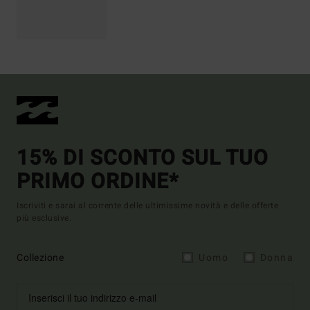
15% DI SCONTO SUL TUO
PRIMO ORDINE*
Iscriviti e sarai al corrente delle ultimissime novità e delle offerte
più esclusive.
Collezione
Uomo
Donna