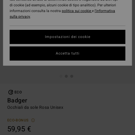
di cookie (ad esempio, alcuni cookie di tipo analitico). Per ulteriori
informazioni consulta la nostra
politica sui cookie
e
l'informativa
sulla privacy
.
Impostazioni dei cookie
Accetta tutti
ECO
Badger
Occhiali da sole Rosa Unisex
ECO-BONUS
59,95 €